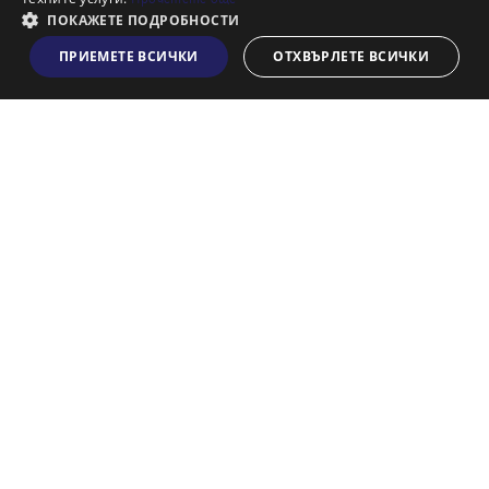
Франчайз
ПОКАЖЕТЕ ПОДРОБНОСТИ
Блог
ПРИЕМЕТЕ ВСИЧКИ
ОТХВЪРЛЕТЕ ВСИЧКИ
Виж на картата
Искаш ли да получаваш актуална информация за пазара
на недвижими имоти?
Абонирам се
НАЙ-ПОПУЛЯРНИ ТЪРСЕНИЯ:
Общи условия
Политика за "бисквитки"
Политики за поверителност
Политика по качеството
Информация по ЗЗЛПСПООИН
© 2026 Адрес, All rights reserved. Website by
& VJSoft
Kipo