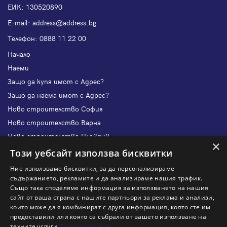
ЕИК: 130520890
Е-mail:
address@address.bg
Телефон:
0888 11 22 00
Начало
Наеми
Защо да купя имот с Адрес?
Защо да наема имот с Адрес?
Ново строителство София
Ново строителство Варна
Ново строителство Пловдив
×
Ново строителство Бургас
Този уебсайт използва бисквитки
Защо да продам имот с Адрес?
Ние използваме бисквитки, за да персонализираме
Защо да отдам имот с Адрес?
съдържанието, рекламите и да анализираме нашия трафик.
Също така споделяме информация за използването на нашия
Наши офиси
сайт от ваша страна с нашите партньори за реклама и анализи,
Кариери
които може да я комбинират с друга информация, която сте им
предоставили или която са събрали от вашето използване на
Кои сме ние?
техните услуги.
Прочетете още