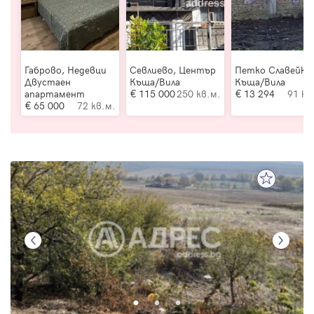
Габрово, Недевци
Севлиево, Център
Петко Славейко
Двустаен
Къща/Вила
Къща/Вила
апартамент
115 000
250 кв.м.
13 294
91 кв
65 000
72 кв.м.