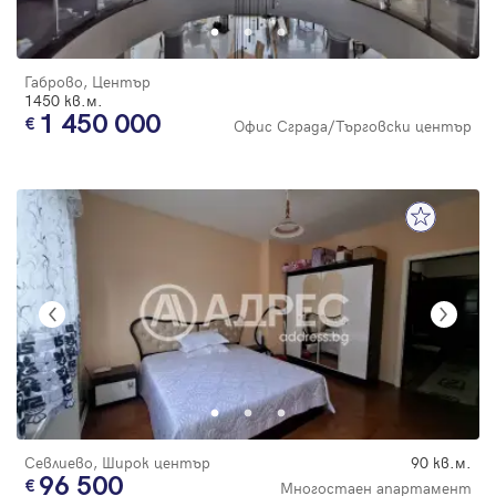
Габрово, Център
1450 кв.м.
1 450 000
Офис Сграда/Търговски център
Севлиево, Широк център
90 кв.м.
96 500
Многостаен апартамент