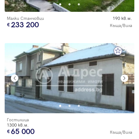
Малки Станчовци
190 кв.м.
233 200
Къща/Вила
Гостилица
1300 кв.м.
65 000
Къща/Вила