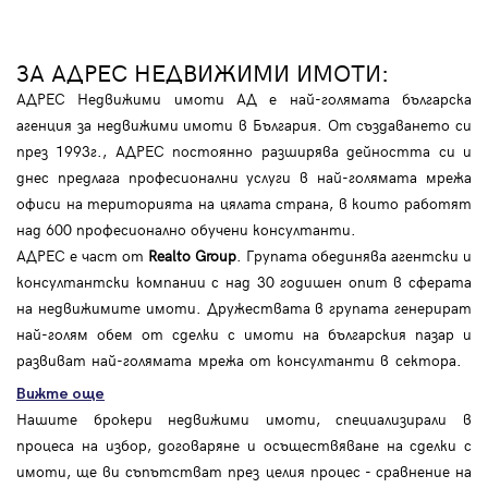
ЗА АДРЕС НЕДВИЖИМИ ИМОТИ:
АДРЕС Недвижими имоти АД е най-голямата българска
агенция за недвижими имоти в България. От създаването си
през 1993г., АДРЕС постоянно разширява дейността си и
днес предлага професионални услуги в най-голямата мрежа
офиси на територията на цялата страна, в които работят
над 600 професионално обучени консултанти.
АДРЕС е част от
Realto Group
. Групата обединява агентски и
консултантски компании с над 30 годишен опит в сферата
на недвижимите имоти. Дружествата в групата генерират
най-голям обем от сделки с имоти на българския пазар и
развиват най-голямата мрежа от консултанти в сектора.
Вижте още
Нашите брокери недвижими имоти, специализирали в
процеса на избор, договаряне и осъществяване на сделки с
имоти, ще ви съпътстват през целия процес - сравнение на