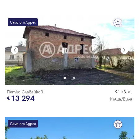
Само от Адрес
Петко Славейков
91 кв.м.
13 294
Къща/Вила
Само от Адрес