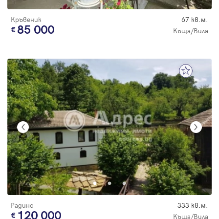
Кръвеник
67 кв.м.
85 000
Къща/Вила
Радино
333 кв.м.
120 000
Къща/Вила