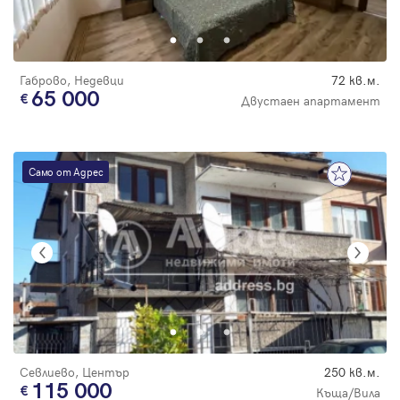
Парола
Габрово, Недевци
72 кв.м.
65 000
Двустаен апартамент
Вход с имейл
Само от Адрес
Забравена парола
Регистрация
Севлиево, Център
250 кв.м.
115 000
Къща/Вила