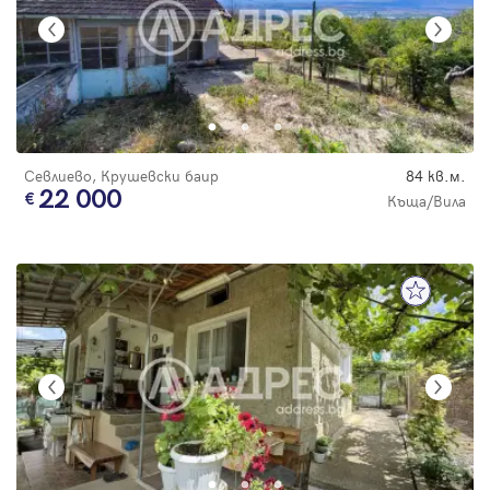
Севлиево, Крушевски баир
84 кв.м.
22 000
Къща/Вила