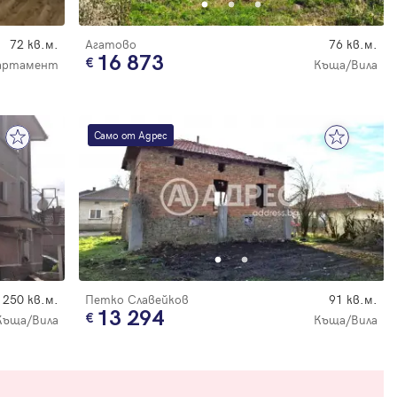
72 кв.м.
Агатово
76 кв.м.
16 873
артамент
Къща/Вила
Само от Адрес
250 кв.м.
Петко Славейков
91 кв.м.
13 294
Къща/Вила
Къща/Вила