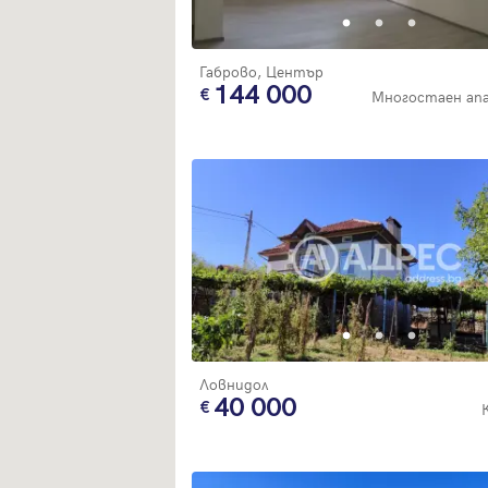
Габрово, Център
144 000
Многостаен ап
Ловнидол
40 000