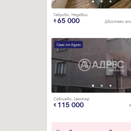
Габрово, Недевци
65 000
Двустаен ап
Само от Адрес
Севлиево, Център
115 000