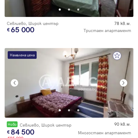
Севлиево, Широк център
78 кв.м.
65 000
Тристаен апартамент
Намалена цена
90 кв.м.
Новo
Севлиево, Широк център
84 500
Многостаен апартамент