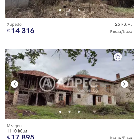
Хирево
125 кв.м.
14 316
Къща/Вила
Младен
1110 кв.м.
17 895
Къща/Вила