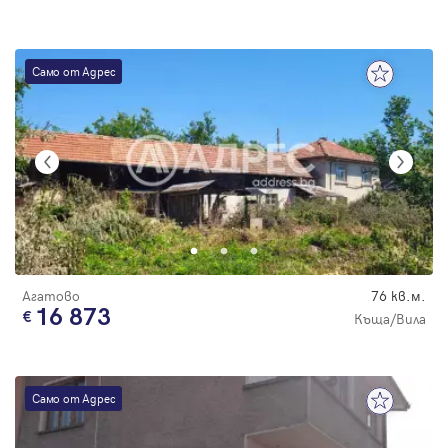
Само от Адрес
Агатово
76 кв.м.
16 873
Къща/Вила
Само от Адрес