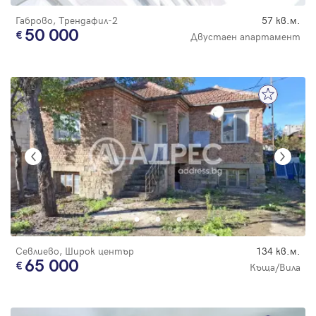
Габрово, Трендафил-2
57 кв.м.
50 000
Двустаен апартамент
Севлиево, Широк център
134 кв.м.
65 000
Къща/Вила