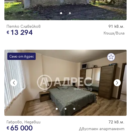
Парола
Петко Славейков
91 кв.м.
13 294
Къща/Вила
Вход с имейл
Само от Адрес
Забравена парола
Регистрация
Габрово, Недевци
72 кв.м.
65 000
Двустаен апартамент