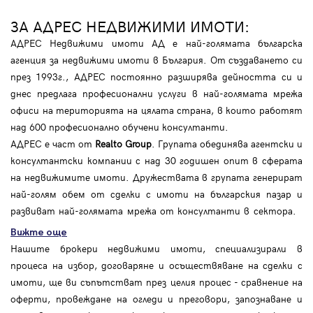
ЗА АДРЕС НЕДВИЖИМИ ИМОТИ:
АДРЕС Недвижими имоти АД е най-голямата българска
агенция за недвижими имоти в България. От създаването си
през 1993г., АДРЕС постоянно разширява дейността си и
днес предлага професионални услуги в най-голямата мрежа
офиси на територията на цялата страна, в които работят
над 600 професионално обучени консултанти.
АДРЕС е част от
Realto Group
. Групата обединява агентски и
консултантски компании с над 30 годишен опит в сферата
на недвижимите имоти. Дружествата в групата генерират
най-голям обем от сделки с имоти на българския пазар и
развиват най-голямата мрежа от консултанти в сектора.
Вижте още
Нашите брокери недвижими имоти, специализирали в
процеса на избор, договаряне и осъществяване на сделки с
имоти, ще ви съпътстват през целия процес - сравнение на
оферти, провеждане на огледи и преговори, запознаване и