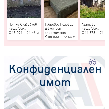
Петко Славейков
Габрово, Недевци
Агатово
Къща/Вила
Двустаен
Къща/Вила
13 294
91 кв.м.
апартамент
16 873
76 кв
65 000
72 кв.м.