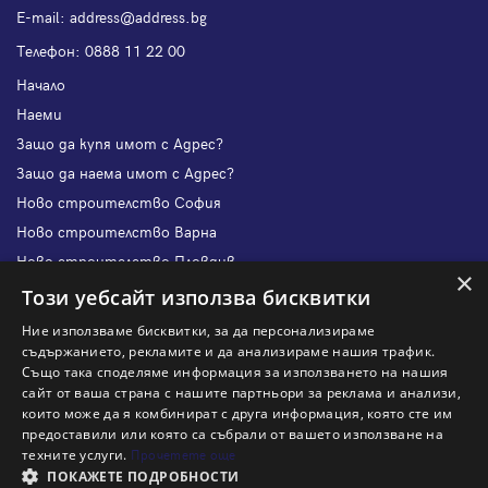
Е-mail:
address@address.bg
Телефон:
0888 11 22 00
Начало
Наеми
Защо да купя имот с Адрес?
Защо да наема имот с Адрес?
Ново строителство София
Ново строителство Варна
Ново строителство Пловдив
×
Ново строителство Бургас
Този уебсайт използва бисквитки
Защо да продам имот с Адрес?
Ние използваме бисквитки, за да персонализираме
Защо да отдам имот с Адрес?
съдържанието, рекламите и да анализираме нашия трафик.
Също така споделяме информация за използването на нашия
Наши офиси
сайт от ваша страна с нашите партньори за реклама и анализи,
Кариери
които може да я комбинират с друга информация, която сте им
предоставили или която са събрали от вашето използване на
Кои сме ние?
техните услуги.
Прочетете още
Франчайз
ПОКАЖЕТЕ ПОДРОБНОСТИ