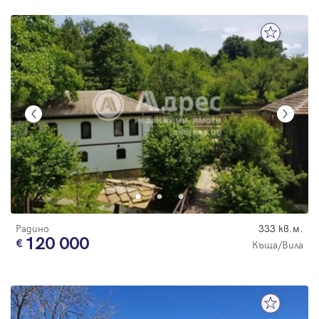
Радино
333 кв.м.
120 000
Къща/Вила