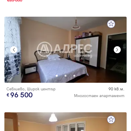
85 000
Севлиево, Широк център
90 кв.м.
96 500
Многостаен апартамент