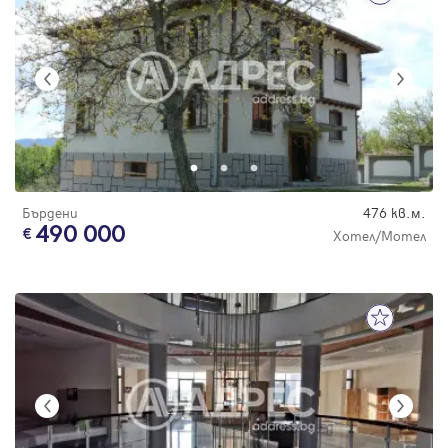
Бърдени
476 кв.м.
490 000
Хотел/Мотел