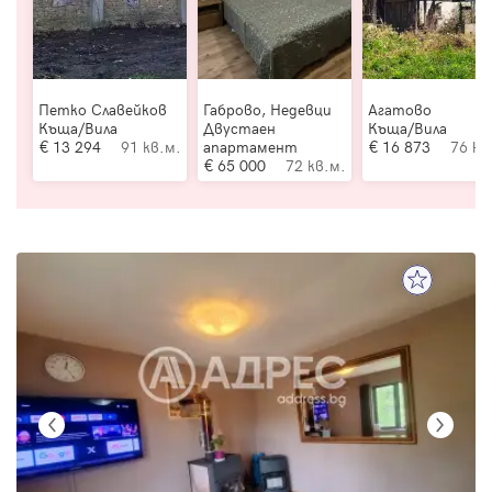
Петко Славейков
Габрово, Недевци
Агатово
Къща/Вила
Двустаен
Къща/Вила
13 294
91 кв.м.
апартамент
16 873
76 кв
65 000
72 кв.м.