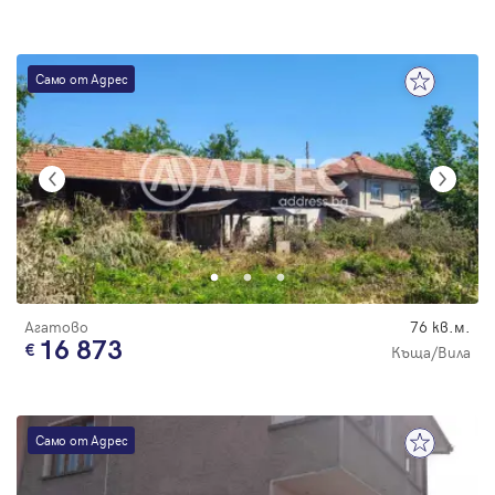
Само от Адрес
Агатово
76 кв.м.
16 873
Къща/Вила
Само от Адрес