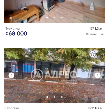
Туркинча
57 кв.м.
68 000
Къща/Вила
Столът
363 кв.м.