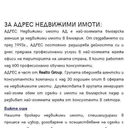
ЗА АДРЕС НЕДВИЖИМИ ИМОТИ:
АДРЕС Недвижими имоти АД е най-голямата българска
агенция за недвижими имоти в България. От създаването си
през 1993г., АДРЕС постоянно разширява дейността си и
днес предлага професионални услуги в най-голямата мрежа
офиси на територията на цялата страна, в които работят
над 600 професионално обучени консултанти.
АДРЕС е част от
Realto Group
. Групата обединява агентски и
консултантски компании с над 30 годишен опит в сферата
на недвижимите имоти. Дружествата в групата генерират
най-голям обем от сделки с имоти на българския пазар и
развиват най-голямата мрежа от консултанти в сектора.
Вижте още
Нашите брокери недвижими имоти, специализирали в
процеса на избор, договаряне и осъществяване на сделки с