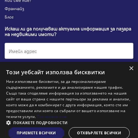
Кои сме ние?
Франчайз
Блог
Искаш ли да получаваш актуална информация за пазара
на недвижими имоти?
×
Абонирам се
Този уебсайт използва бисквитки
Ние използваме бисквитки, за да персонализираме
съдържанието, рекламите и да анализираме нашия трафик.
Също така споделяме информация за използването на нашия
НАЙ-ПОПУЛЯРНИ ТЪРСЕНИЯ:
сайт от ваша страна с нашите партньори за реклама и анализи,
които може да я комбинират с друга информация, която сте им
Общи условия
Политика за "бисквитки"
предоставили или която са събрали от вашето използване на
Политики за поверителност
Политика по качеството
техните услуги.
Прочетете още
Информация по ЗЗЛПСПООИН
ПОКАЖЕТЕ ПОДРОБНОСТИ
ПРИЕМЕТЕ ВСИЧКИ
ОТХВЪРЛЕТЕ ВСИЧКИ
Виж на картата
© 2026 Адрес, All rights reserved. Website by
& VJSoft
Kipo