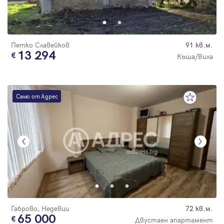
Парола
Петко Славейков
91 кв.м.
13 294
Къща/Вила
Вход с имейл
Само от Адрес
Забравена парола
Регистрация
Габрово, Недевци
72 кв.м.
65 000
Двустаен апартамент