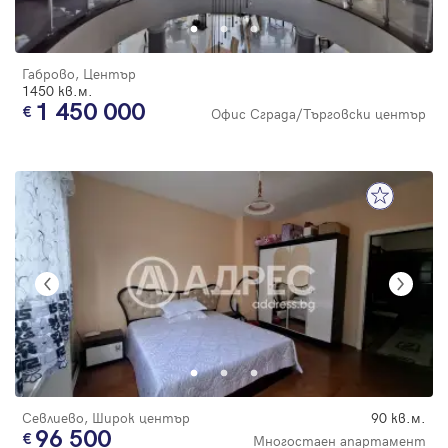
Габрово, Център
1450 кв.м.
1 450 000
Офис Сграда/Търговски център
Севлиево, Широк център
90 кв.м.
96 500
Многостаен апартамент