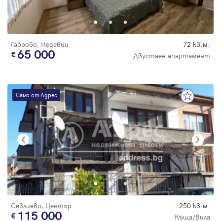
Парола
Габрово, Недевци
72 кв.м.
65 000
Двустаен апартамент
Вход с имейл
Само от Адрес
Забравена парола
Регистрация
Севлиево, Център
250 кв.м.
115 000
Къща/Вила