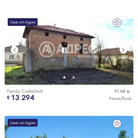
Само от Адрес
Петко Славейков
91 кв.м.
13 294
Къща/Вила
Само от Адрес