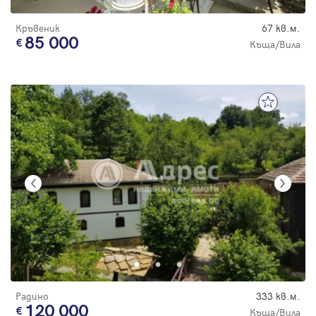
Кръвеник
67 кв.м.
85 000
Къща/Вила
Радино
333 кв.м.
120 000
Къща/Вила