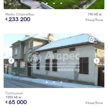
Малки Станчовци
190 кв.м.
233 200
Къща/Вила
Гостилица
1300 кв.м.
65 000
Къща/Вила