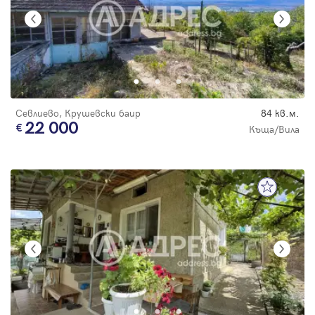
Севлиево, Крушевски баир
84 кв.м.
22 000
Къща/Вила