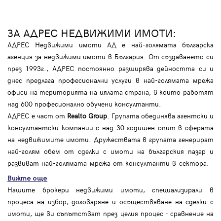
ЗА АДРЕС НЕДВИЖИМИ ИМОТИ:
АДРЕС Недвижими имоти АД е най-голямата българска
агенция за недвижими имоти в България. От създаването си
през 1993г., АДРЕС постоянно разширява дейността си и
днес предлага професионални услуги в най-голямата мрежа
офиси на територията на цялата страна, в които работят
над 600 професионално обучени консултанти.
АДРЕС е част от
Realto Group
. Групата обединява агентски и
консултантски компании с над 30 годишен опит в сферата
на недвижимите имоти. Дружествата в групата генерират
най-голям обем от сделки с имоти на българския пазар и
развиват най-голямата мрежа от консултанти в сектора.
Вижте още
Нашите брокери недвижими имоти, специализирали в
процеса на избор, договаряне и осъществяване на сделки с
имоти, ще ви съпътстват през целия процес - сравнение на