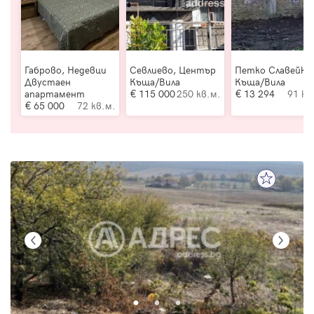
Габрово, Недевци
Севлиево, Център
Петко Славейко
Двустаен
Къща/Вила
Къща/Вила
апартамент
115 000
250 кв.м.
13 294
91 кв
65 000
72 кв.м.