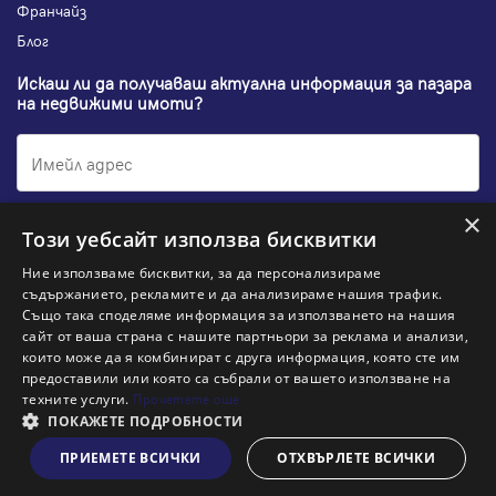
Франчайз
Блог
Искаш ли да получаваш актуална информация за пазара
на недвижими имоти?
×
Абонирам се
Този уебсайт използва бисквитки
Ние използваме бисквитки, за да персонализираме
съдържанието, рекламите и да анализираме нашия трафик.
Също така споделяме информация за използването на нашия
НАЙ-ПОПУЛЯРНИ ТЪРСЕНИЯ:
сайт от ваша страна с нашите партньори за реклама и анализи,
които може да я комбинират с друга информация, която сте им
Общи условия
Политика за "бисквитки"
предоставили или която са събрали от вашето използване на
Политики за поверителност
Политика по качеството
техните услуги.
Прочетете още
Информация по ЗЗЛПСПООИН
ПОКАЖЕТЕ ПОДРОБНОСТИ
ПРИЕМЕТЕ ВСИЧКИ
ОТХВЪРЛЕТЕ ВСИЧКИ
Виж на картата
© 2026 Адрес, All rights reserved. Website by
& VJSoft
Kipo