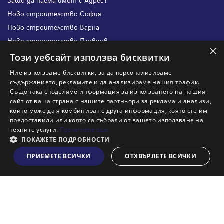
Защо да наема имот с Адрес?
Ново строителство София
Ново строителство Варна
Ново строителство Пловдив
×
Ново строителство Бургас
Този уебсайт използва бисквитки
Защо да продам имот с Адрес?
Ние използваме бисквитки, за да персонализираме
Защо да отдам имот с Адрес?
съдържанието, рекламите и да анализираме нашия трафик.
Също така споделяме информация за използването на нашия
Наши офиси
сайт от ваша страна с нашите партньори за реклама и анализи,
Кариери
които може да я комбинират с друга информация, която сте им
предоставили или която са събрали от вашето използване на
Кои сме ние?
техните услуги.
Прочетете още
Франчайз
ПОКАЖЕТЕ ПОДРОБНОСТИ
Блог
ПРИЕМЕТЕ ВСИЧКИ
ОТХВЪРЛЕТЕ ВСИЧКИ
Виж на картата
Искаш ли да получаваш актуална информация за пазара
на недвижими имоти?