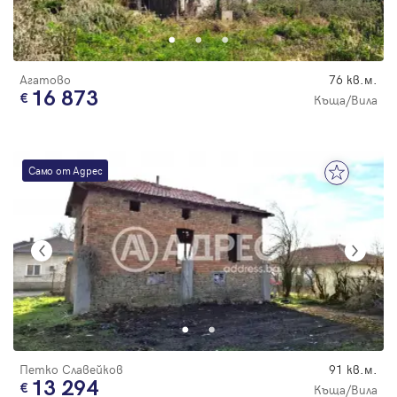
Парола
С намалена
цена
Агатово
76 кв.м.
16 873
Къща/Вила
Вход с имейл
Само от Адрес
Забравена парола
Регистрация
Петко Славейков
91 кв.м.
13 294
Къща/Вила