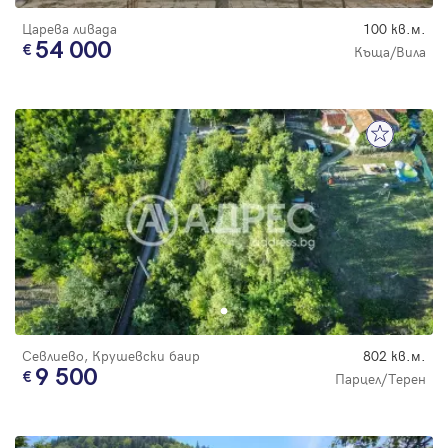
Царева ливада
100 кв.м.
54 000
Къща/Вила
Севлиево, Крушевски баир
802 кв.м.
9 500
Парцел/Терен