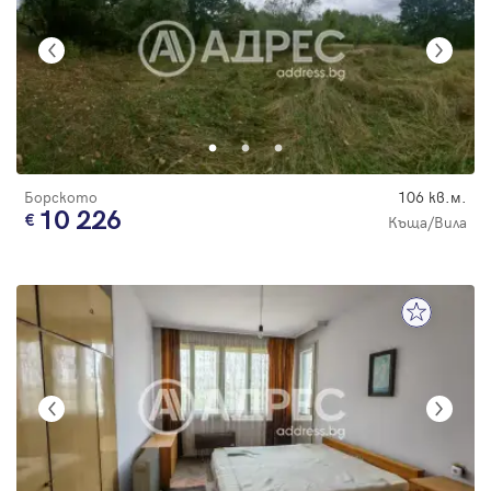
Борското
106 кв.м.
10 226
Къща/Вила