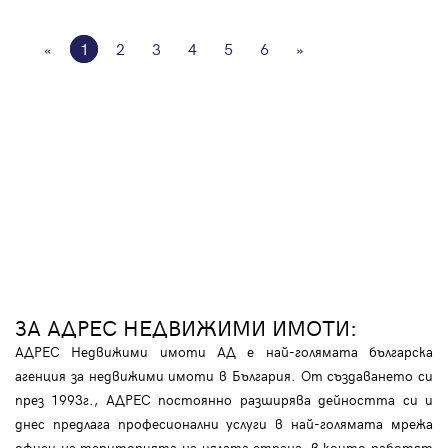
«
1
2
3
4
5
6
»
ЗА АДРЕС НЕДВИЖИМИ ИМОТИ:
АДРЕС Недвижими имоти АД е най-голямата българска
агенция за недвижими имоти в България. От създаването си
през 1993г., АДРЕС постоянно разширява дейността си и
днес предлага професионални услуги в най-голямата мрежа
офиси на територията на цялата страна, в които работят