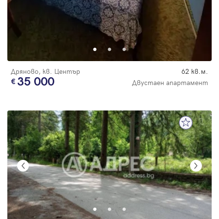
Дряново, кв. Център
62 кв.м.
35 000
Двустаен апартамент