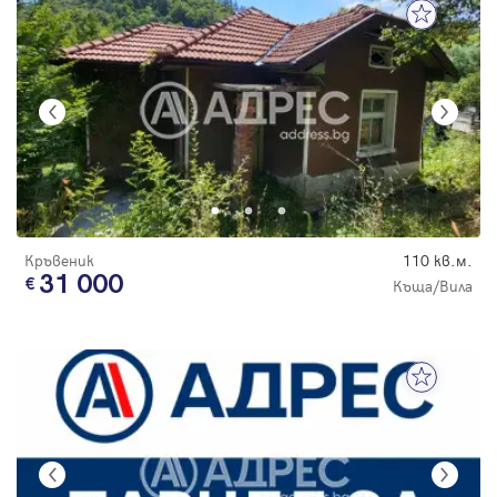
Кръвеник
110 кв.м.
31 000
Къща/Вила