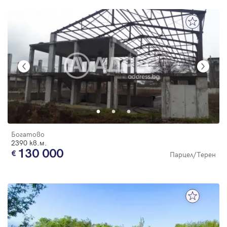
Богатово
2390 кв.м.
130 000
Парцел/Терен