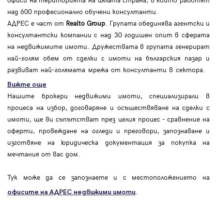
над 600 професионално обучени консултанти.
АДРЕС е част от
Realto Group
. Групата обединява агентски и
консултантски компании с над 30 годишен опит в сферата
на недвижимите имоти. Дружествата в групата генерират
най-голям обем от сделки с имоти на българския пазар и
развиват най-голямата мрежа от консултанти в сектора.
Вижте още
Нашите брокери недвижими имоти, специализирали в
процеса на избор, договаряне и осъществяване на сделки с
имоти, ще ви съпътстват през целия процес - сравнение на
оферти, провеждане на огледи и преговори, запознаване и
изготвяне на юридическа документация за покупка на
мечтания от вас дом.
Тук може да се запознаете и с местоположението на
.
офисите на АДРЕС
недвижими имоти