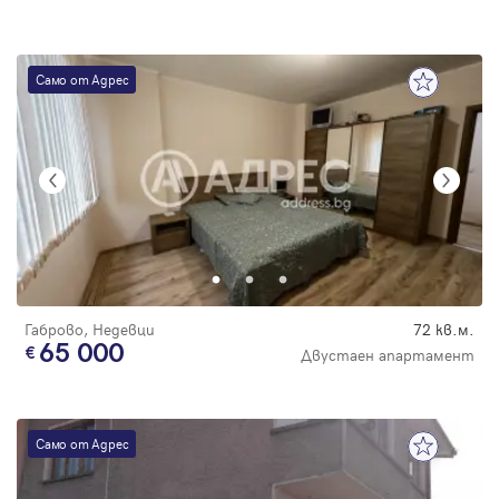
Само от Адрес
Габрово, Недевци
72 кв.м.
65 000
Двустаен апартамент
Само от Адрес