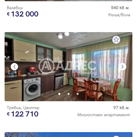
Валевци
540 кв.м.
132 000
Къща/Вила
Трявна, Център
97 кв.м.
122 710
Многостаен апартамент