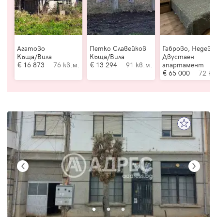
Агатово
Петко Славейков
Габрово, Недевц
Къща/Вила
Къща/Вила
Двустаен
16 873
76 кв.м.
13 294
91 кв.м.
апартамент
65 000
72 кв