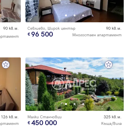
90 кв.м.
Севлиево, Широк център
90 кв.м.
96 500
Многостаен апартамент
артамент
126 кв.м.
Малки Станчовци
325 кв.м.
450 000
партамент
Къща/Вила