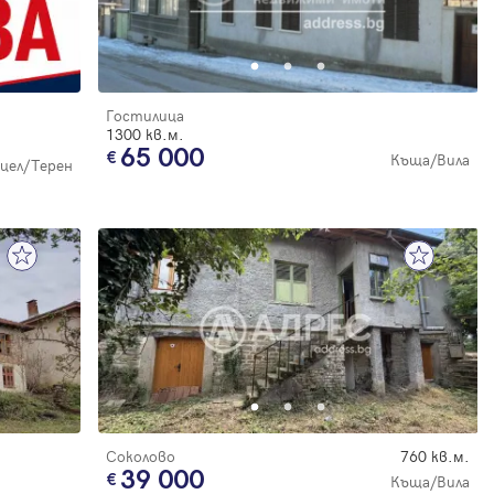
Гостилица
1300 кв.м.
65 000
Къща/Вила
цел/Терен
Соколово
760 кв.м.
39 000
Къща/Вила