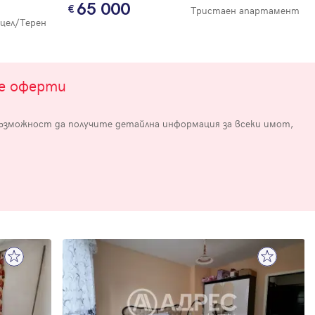
65 000
Тристаен апартамент
цел/Терен
те оферти
възможност да получите детайлна информация за всеки имот,
е