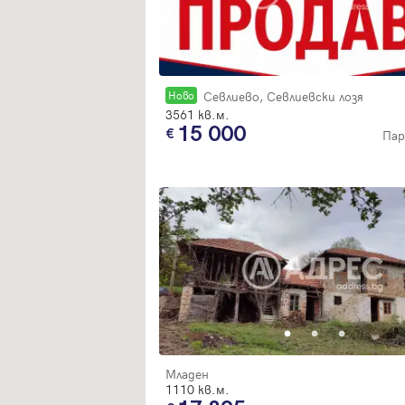
Новo
Севлиево, Севлиевски лозя
3561 кв.м.
15 000
Пар
Младен
1110 кв.м.