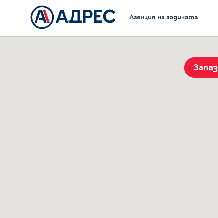
Начало
Резултати от търсене
Агенция на годината
Запа
История на търсенията