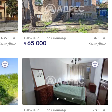
435 кв.м.
Севлиево, Широк център
134 кв.м.
65 000
Къща/Вила
Къща/Вила
Севлиево, Широк център
78 кв.м.