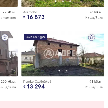
72 кв.м.
Агатово
76 кв.м.
16 873
артамент
Къща/Вила
Само от Адрес
250 кв.м.
Петко Славейков
91 кв.м.
13 294
Къща/Вила
Къща/Вила