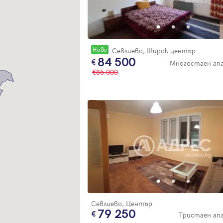
Благодарим ви! Очаквайте скоро да се свържем с вас!
регистрацията.
Имейл
Парола
Новo
Севлиево, Широк център
84 500
Многостаен ап
85 000
Вход с имейл
Забравена парола
Регистрация
Севлиево, Център
79 250
Тристаен а