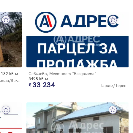
132 кв.м.
Севлиево, Местност "Багдалата"
5498 кв.м.
Къща/Вила
33 234
Парцел/Терен