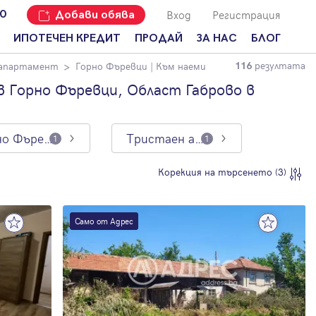
Вход
Регистрация
00
Добави обява
ИПОТЕЧЕН КРЕДИТ
ПРОДАЙ
ЗА НАС
БЛОГ
резултата
 апартамент
Горно Фъревци
| Към наеми
116
Добави
Наши офиси
За продавачи
обява
 Горно Фъревци, Област Габрово в
Кариери
За купувачи
Защо да
продам
Кои сме ние?
Ипотечно
имот с
кредитиране
Горно Фъревци
Тристаен апартамент
1
1
Адрес?
Мениджмънт
За
Корекция на търсенето (3)
наемодатели
Address Run
За
Франчайз
наематели
Само от Адрес
Често
Анализ на
задавани
пазара
въпроси
Новини