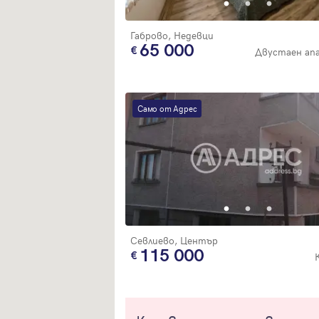
Габрово, Недевци
65 000
Двустаен ап
Само от Адрес
Севлиево, Център
115 000