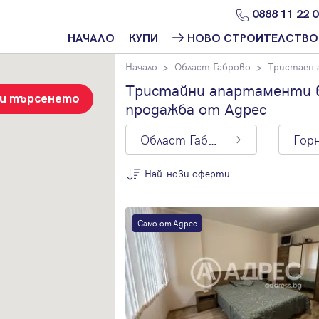
0888 11 22 
НАЧАЛО
КУПИ
НОВО СТРОИТЕЛСТВО
Начало
Област Габрово
Тристаен
Намери
Ново
имот
строителство
Тристайни апартаменти в
София
зи търсенето
продажба от Адрес
Защо да купя
имот с
Ново
Адрес?
строителство
Област Габрово
Варна
Ново
Най-нови оферти
строителство
Пловдив
По цена
Ново
Само от Адрес
Най-нови
строителство
оферти
Бургас
Цена на кв.м.
Проекти ново
строителство
С намалена
цена