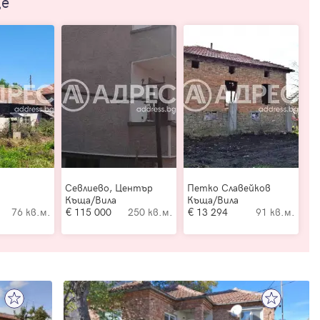
ще
Севлиево, Център
Петко Славейков
Къща/Вила
Къща/Вила
76 кв.м.
115 000
250 кв.м.
13 294
91 кв.м.