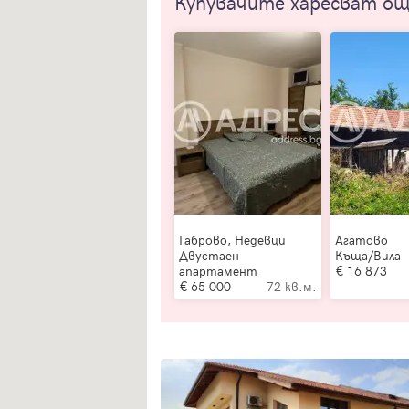
Купувачите харесват о
Габрово, Недевци
Агатово
Двустаен
Къща/Вила
апартамент
16 873
65 000
72 кв.м.