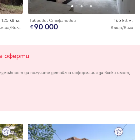
125 кв.м.
Габрово, Стефановци
165 кв.м.
90 000
Къща/Вила
Къща/Вила
те оферти
е
възможност да получите детайлна информация за всеки имот,