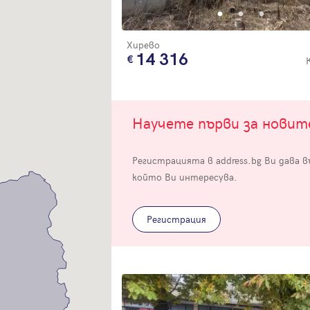
Хирево
14 316
Вход
Научете първи за нови
Влезте с профила си, за да разгледате повече снимки и да получит
Регистрацията в address.bg Ви дава 
по-подробна информация.
който Ви интересува.
Продължи с Facebook
Регистрация
Продължи с Google
Успех!
Успех!
или влезте с имейл
Благодарим ви! Проверете имейл адрес си, за да активирате