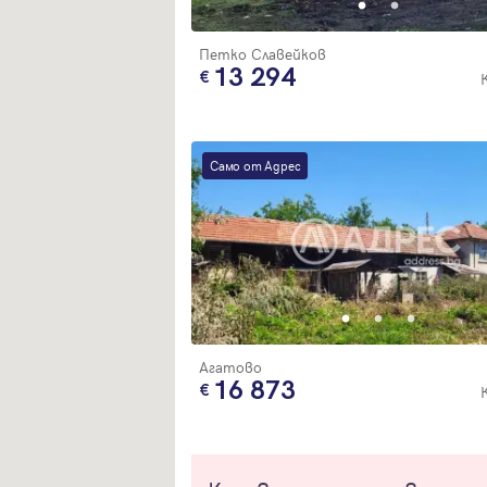
Петко Славейков
13 294
Само от Адрес
Агатово
16 873