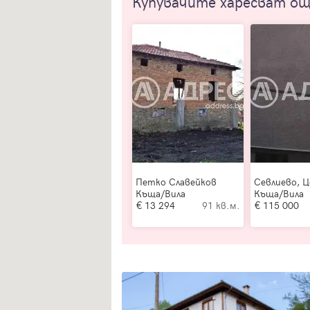
Купувачите харесват о
Петко Славейков
Севлиево, 
Къща/Вила
Къща/Вила
13 294
91 кв.м.
115 000