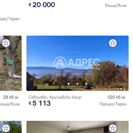
20 000
Къща/Вила
цел/Терен
28 кв.м.
Севлиево, Крушевски баир
520 кв.м.
5 113
Къща/Вила
Парцел/Терен