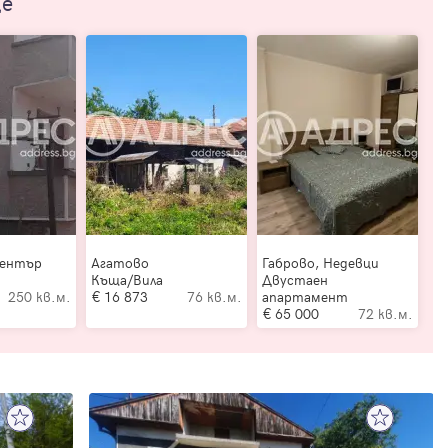
ще
Център
Агатово
Габрово, Недевци
Къща/Вила
Двустаен
250 кв.м.
16 873
76 кв.м.
апартамент
65 000
72 кв.м.