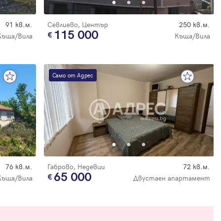
91 кв.м.
Севлиево, Център
250 кв.м.
115 000
Къща/Вила
Къща/Вила
Само от Адрес
76 кв.м.
Габрово, Недевци
72 кв.м.
65 000
Къща/Вила
Двустаен апартамент