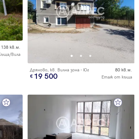
138 кв.м.
Къща/Вила
Дряново, кв. Вилна зона - Юг
80 кв.м.
19 500
Етаж от къща