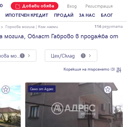
Вход
Регистрация
00
Добави обява
ИПОТЕЧЕН КРЕДИТ
ПРОДАЙ
ЗА НАС
БЛОГ
резултата
Горнова могила
| Към наеми
116
Добави
Наши офиси
За продавачи
обява
а могила, Област Габрово в продажба от
Кариери
За купувачи
Защо да
продам
Кои сме ние?
Ипотечно
имот с
кредитиране
Горнова могила
Цех/Склад
1
1
Адрес?
Мениджмънт
За
Корекция на търсенето (3)
наемодатели
Address Run
За
Франчайз
наематели
Само от Адрес
Често
Анализ на
задавани
пазара
въпроси
Новини