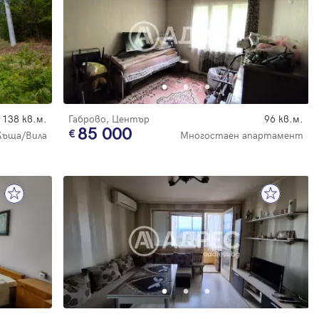
138 кв.м.
Габрово, Център
96 кв.м.
85 000
Къща/Вила
Многостаен апартамент