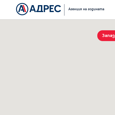
Начало
Резултати от търсене
Агенция на годината
Запа
История на търсенията