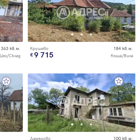
363 кв.м.
Крушево
184 кв.м.
9 715
Цех/Склад
Къща/Вила
Дамяново
100 кв.м.