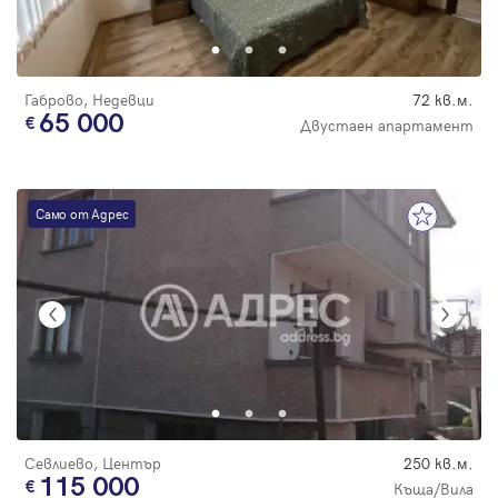
Парола
Габрово, Недевци
72 кв.м.
65 000
Двустаен апартамент
Вход с имейл
Само от Адрес
Забравена парола
Регистрация
Севлиево, Център
250 кв.м.
115 000
Къща/Вила