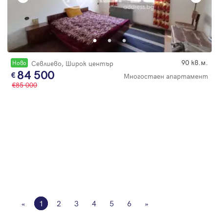
90 кв.м.
Новo
Севлиево, Широк център
84 500
Многостаен апартамент
85 000
«
1
2
3
4
5
6
»