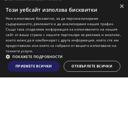
Ново строителство Пловдив
×
Ново строителство Бургас
Този уебсайт използва бисквитки
Защо да продам имот с Адрес?
Ние използваме бисквитки, за да персонализираме
Защо да отдам имот с Адрес?
съдържанието, рекламите и да анализираме нашия трафик.
Също така споделяме информация за използването на нашия
Наши офиси
сайт от ваша страна с нашите партньори за реклама и анализи,
Кариери
които може да я комбинират с друга информация, която сте им
предоставили или която са събрали от вашето използване на
Кои сме ние?
техните услуги.
Прочетете още
Франчайз
ПОКАЖЕТЕ ПОДРОБНОСТИ
Блог
ПРИЕМЕТЕ ВСИЧКИ
ОТХВЪРЛЕТЕ ВСИЧКИ
Виж на картата
Искаш ли да получаваш актуална информация за пазара
на недвижими имоти?
Абонирам се