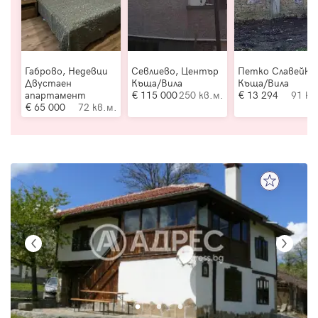
Габрово, Недевци
Севлиево, Център
Петко Славейко
Двустаен
Къща/Вила
Къща/Вила
апартамент
115 000
250 кв.м.
13 294
91 кв
65 000
72 кв.м.