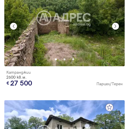
Катранджии
2600 кв.м.
27 500
Парцел/Терен