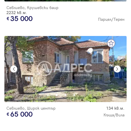
Севлиево, Крушевски баир
2232 кв.м.
35 000
Парцел/Терен
Севлиево, Широк център
134 кв.м.
65 000
Къща/Вила