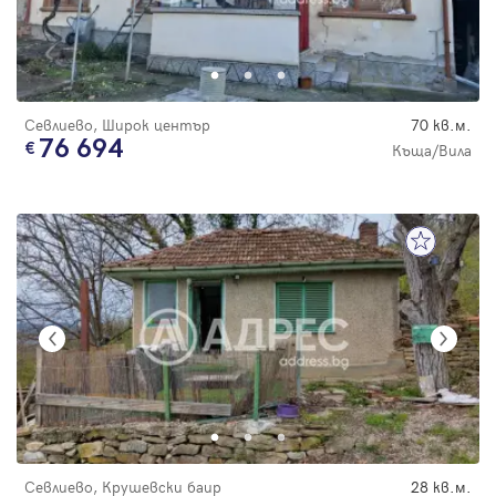
Севлиево, Широк център
70 кв.м.
76 694
Къща/Вила
Севлиево, Крушевски баир
28 кв.м.