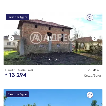
Само от Адрес
Петко Славейков
91 кв.м.
13 294
Къща/Вила
Само от Адрес