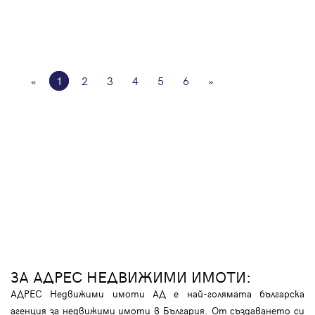
«
1
2
3
4
5
6
»
ЗА АДРЕС НЕДВИЖИМИ ИМОТИ:
АДРЕС Недвижими имоти АД е най-голямата българска
агенция за недвижими имоти в България. От създаването си