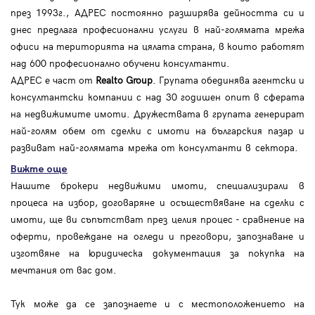
през 1993г., АДРЕС постоянно разширява дейността си и
днес предлага професионални услуги в най-голямата мрежа
офиси на територията на цялата страна, в които работят
над 600 професионално обучени консултанти.
АДРЕС е част от
Realto Group
. Групата обединява агентски и
консултантски компании с над 30 годишен опит в сферата
на недвижимите имоти. Дружествата в групата генерират
най-голям обем от сделки с имоти на българския пазар и
развиват най-голямата мрежа от консултанти в сектора.
Вижте още
Нашите брокери недвижими имоти, специализирали в
процеса на избор, договаряне и осъществяване на сделки с
имоти, ще ви съпътстват през целия процес - сравнение на
оферти, провеждане на огледи и преговори, запознаване и
изготвяне на юридическа документация за покупка на
мечтания от вас дом.
Тук може да се запознаете и с местоположението на