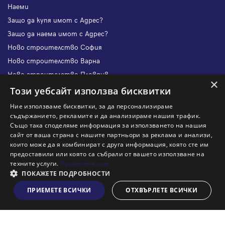
Наеми
Защо да купя имот с Адрес?
Защо да наема имот с Адрес?
Ново строителство София
Ново строителство Варна
Ново строителство Пловдив
×
Ново строителство Бургас
Този уебсайт използва бисквитки
Защо да продам имот с Адрес?
Ние използваме бисквитки, за да персонализираме
Защо да отдам имот с Адрес?
съдържанието, рекламите и да анализираме нашия трафик.
Също така споделяме информация за използването на нашия
Наши офиси
сайт от ваша страна с нашите партньори за реклама и анализи,
Кариери
които може да я комбинират с друга информация, която сте им
предоставили или която са събрали от вашето използване на
Кои сме ние?
техните услуги.
Прочетете още
Франчайз
ПОКАЖЕТЕ ПОДРОБНОСТИ
Блог
ПРИЕМЕТЕ ВСИЧКИ
ОТХВЪРЛЕТЕ ВСИЧКИ
Виж на картата
Искаш ли да получаваш актуална информация за пазара
на недвижими имоти?