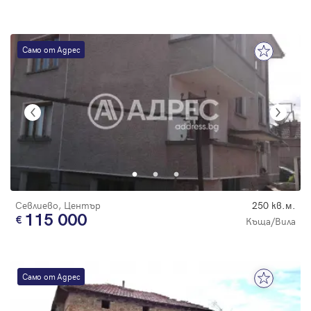
Само от Адрес
Севлиево, Център
250 кв.м.
115 000
Къща/Вила
Само от Адрес