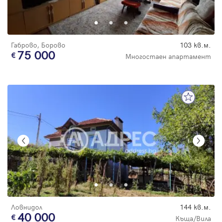
Габрово, Борово
103 кв.м.
75 000
Многостаен апартамент
Ловнидол
144 кв.м.
40 000
Къща/Вила