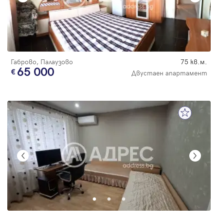
Габрово, Палаузово
75 кв.м.
65 000
Двустаен апартамент