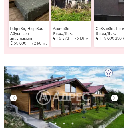
Габрово, Недевци
Агатово
Севлиево, Цент
Двустаен
Къща/Вила
Къща/Вила
апартамент
16 873
76 кв.м.
115 000
250 кв
65 000
72 кв.м.