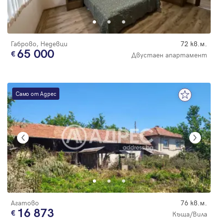
Парола
Габрово, Недевци
72 кв.м.
65 000
Двустаен апартамент
Вход с имейл
Само от Адрес
Забравена парола
Регистрация
Агатово
76 кв.м.
16 873
Къща/Вила