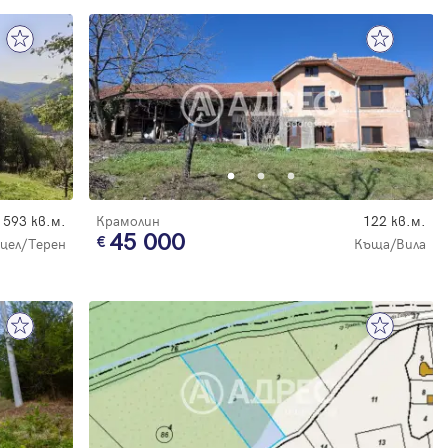
593 кв.м.
Крамолин
122 кв.м.
45 000
цел/Терен
Къща/Вила