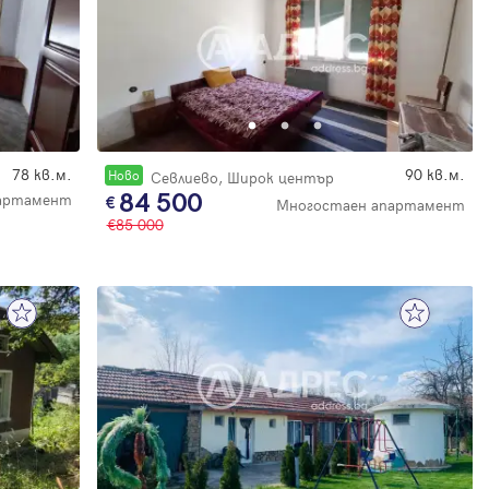
78 кв.м.
90 кв.м.
Новo
Севлиево, Широк център
84 500
партамент
Многостаен апартамент
85 000