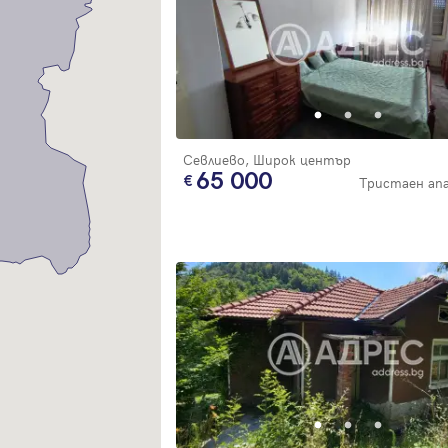
Благодарим ви! Очаквайте скоро да се свържем с вас!
регистрацията.
Имейл
Парола
Севлиево, Широк център
Вход с имейл
65 000
Тристаен а
Забравена парола
Регистрация