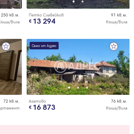
250 кв.м.
Петко Славейков
91 кв.м.
13 294
Къща/Вила
Къща/Вила
Само от Адрес
72 кв.м.
Агатово
76 кв.м.
16 873
артамент
Къща/Вила