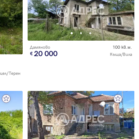
Дамяново
100 кв.м.
20 000
Къща/Вила
цел/Терен