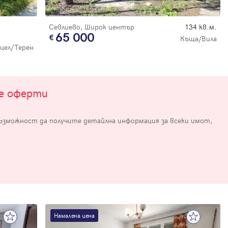
Севлиево, Широк център
134 кв.м.
65 000
Къща/Вила
цел/Терен
те оферти
е
възможност да получите детайлна информация за всеки имот,
Намалена цена