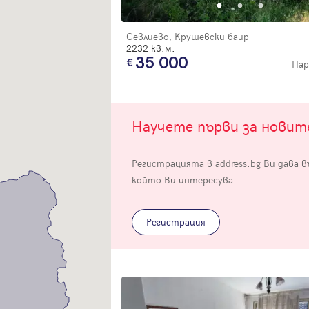
Севлиево, Крушевски баир
2232 кв.м.
35 000
Пар
Вход
Научете първи за нови
Влезте с профила си, за да разгледате повече снимки и да получит
Регистрацията в address.bg Ви дава 
по-подробна информация.
който Ви интересува.
Продължи с Facebook
Регистрация
Продължи с Google
Успех!
Успех!
или влезте с имейл
Благодарим ви! Проверете имейл адрес си, за да активирате