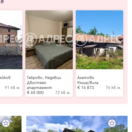
ще
ейков
Габрово, Недевци
Агатово
Двустаен
Къща/Вила
91 кв.м.
апартамент
16 873
76 кв.м.
65 000
72 кв.м.