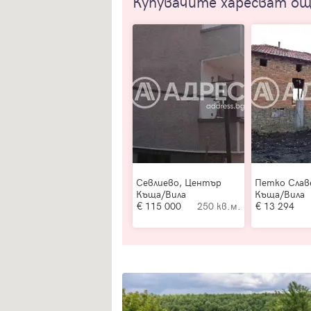
Купувачите харесват о
Севлиево, Център
Петко Слав
Къща/Вила
Къща/Вила
115 000
250 кв.м.
13 294