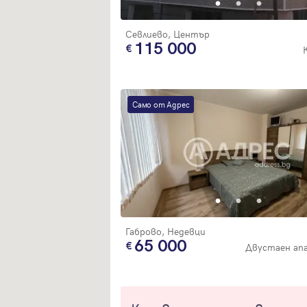
Севлиево, Център
115 000
Само от Адрес
Габрово, Недевци
65 000
Двустаен ап