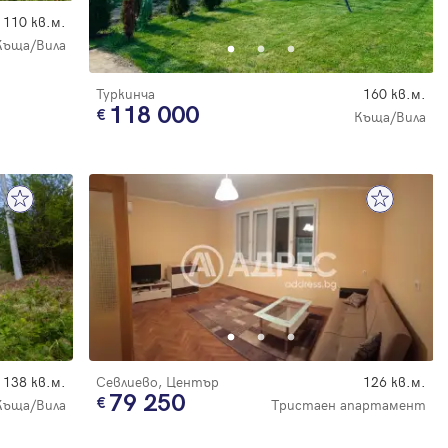
110 кв.м.
Къща/Вила
Туркинча
160 кв.м.
118 000
Къща/Вила
138 кв.м.
Севлиево, Център
126 кв.м.
79 250
Къща/Вила
Тристаен апартамент