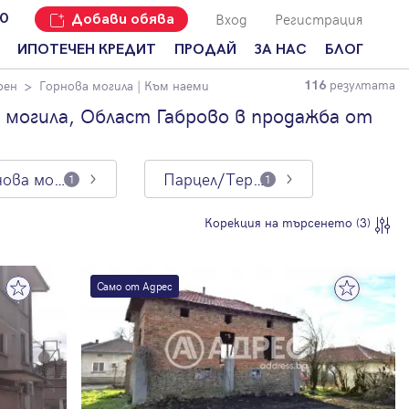
Вход
Регистрация
00
Добави обява
ИПОТЕЧЕН КРЕДИТ
ПРОДАЙ
ЗА НАС
БЛОГ
резултата
рен
Горнова могила
| Към наеми
116
Добави
Наши офиси
За продавачи
обява
 могила, Област Габрово в продажба от
Кариери
За купувачи
Защо да
продам
Кои сме ние?
Ипотечно
имот с
кредитиране
Горнова могила
Парцел/Терен
1
1
Адрес?
Мениджмънт
За
Корекция на търсенето (3)
наемодатели
Address Run
За
Франчайз
наематели
Само от Адрес
Често
Анализ на
задавани
пазара
въпроси
Новини