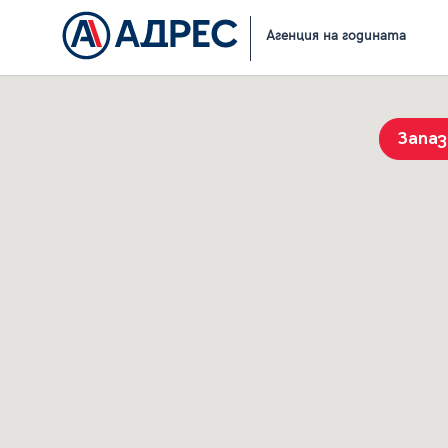
Начало
Резултати от търсене
Агенция на годината
Запа
История на търсенията