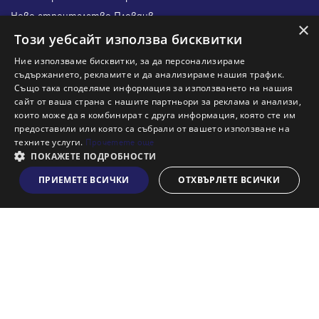
Ново строителство Пловдив
×
Ново строителство Бургас
Този уебсайт използва бисквитки
Защо да продам имот с Адрес?
Ние използваме бисквитки, за да персонализираме
Защо да отдам имот с Адрес?
съдържанието, рекламите и да анализираме нашия трафик.
Също така споделяме информация за използването на нашия
Наши офиси
сайт от ваша страна с нашите партньори за реклама и анализи,
Кариери
които може да я комбинират с друга информация, която сте им
предоставили или която са събрали от вашето използване на
Кои сме ние?
техните услуги.
Прочетете още
Франчайз
ПОКАЖЕТЕ ПОДРОБНОСТИ
Блог
ПРИЕМЕТЕ ВСИЧКИ
ОТХВЪРЛЕТЕ ВСИЧКИ
Виж на картата
Искаш ли да получаваш актуална информация за пазара
на недвижими имоти?
Абонирам се