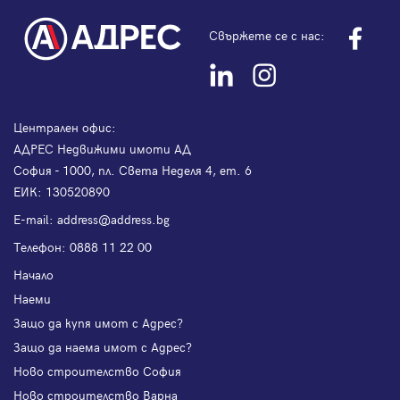
Свържете се с нас:
Централен офис:
АДРЕС Недвижими имоти АД
София - 1000, пл. Света Неделя 4, ет. 6
ЕИК: 130520890
Е-mail:
address@address.bg
Телефон:
0888 11 22 00
Начало
Наеми
Защо да купя имот с Адрес?
Защо да наема имот с Адрес?
Ново строителство София
Ново строителство Варна