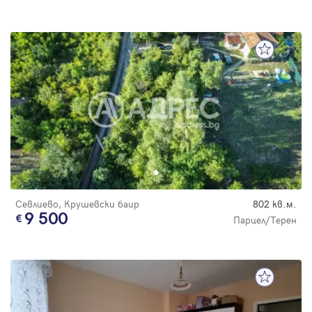
Севлиево, Крушевски баир
802 кв.м.
9 500
Парцел/Терен