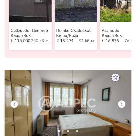
Севлиево, Център
Петко Славейков
Агатово
Къща/Вила
Къща/Вила
Къща/Вила
115 000
250 кв.м.
13 294
91 кв.м.
16 873
76 кв