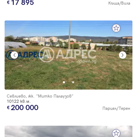
17 895
Къща/Вила
Севлиево, жк. "Митко Палаузов"
10122 кв.м.
200 000
Парцел/Терен