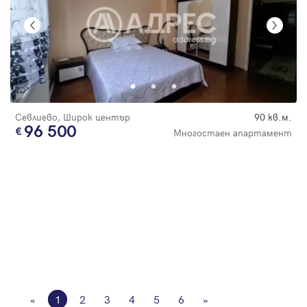
Севлиево, Широк център
90 кв.м.
96 500
Многостаен апартамент
«
1
2
3
4
5
6
»