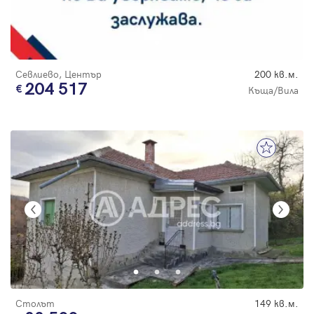
Севлиево, Център
200 кв.м.
204 517
Къща/Вила
Столът
149 кв.м.