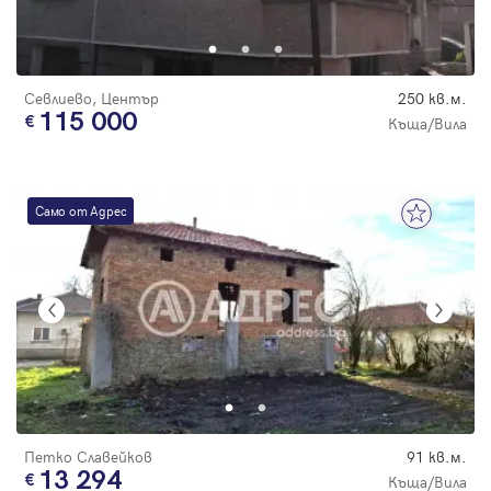
Парола
Севлиево, Център
250 кв.м.
115 000
Къща/Вила
Вход с имейл
Само от Адрес
Забравена парола
Регистрация
Петко Славейков
91 кв.м.
13 294
Къща/Вила