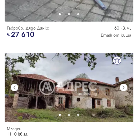
Габрово, Дядо Дянко
60 кв.м.
27 610
Етаж от къща
Младен
1110 кв.м.