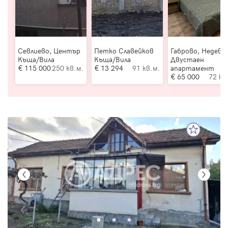
Севлиево, Център
Петко Славейков
Габрово, Недевц
Къща/Вила
Къща/Вила
Двустаен
115 000
250 кв.м.
13 294
91 кв.м.
апартамент
65 000
72 кв