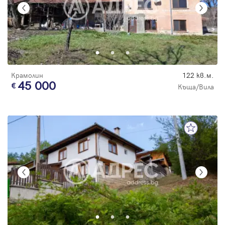
Крамолин
122 кв.м.
45 000
Къща/Вила