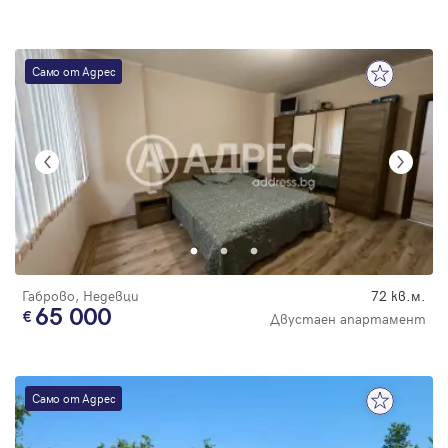
Само от Адрес
Габрово, Недевци
72 кв.м.
65 000
Двустаен апартамент
Само от Адрес