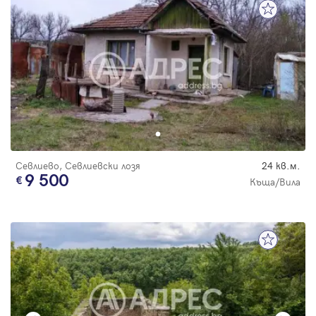
Севлиево, Севлиевски лозя
24 кв.м.
9 500
Къща/Вила