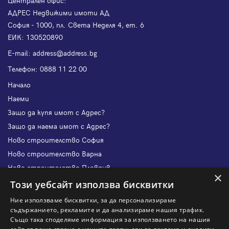
Централен офис:
АДРЕС Недвижими имоти АД
София - 1000, пл. Света Неделя 4, ет. 6
ЕИК: 130520890
Е-mail:
address@address.bg
Телефон:
0888 11 22 00
Начало
Наеми
Защо да купя имот с Адрес?
Защо да наема имот с Адрес?
Ново строителство София
Ново строителство Варна
Ново строителство Пловдив
×
Ново строителство Бургас
Този уебсайт използва бисквитки
Защо да продам имот с Адрес?
Ние използваме бисквитки, за да персонализираме
Защо да отдам имот с Адрес?
съдържанието, рекламите и да анализираме нашия трафик.
Също така споделяме информация за използването на нашия
Наши офиси