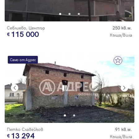
Парола
Севлиево, Център
250 кв.м.
115 000
Къща/Вила
Вход с имейл
Само от Адрес
Забравена парола
Регистрация
Петко Славейков
91 кв.м.
13 294
Къща/Вила