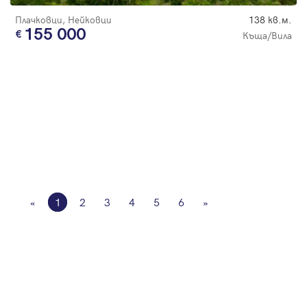
Плачковци, Нейковци
138 кв.м.
155 000
Къща/Вила
«
1
2
3
4
5
6
»