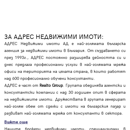
ЗА АДРЕС НЕДВИЖИМИ ИМОТИ:
АДРЕС Недвижими имоти АД е най-голямата българска
агенция за недвижими имоти в България. От създаването си
през 1993г., АДРЕС постоянно разширява дейността си и
днес предлага професионални услуги в най-голямата мрежа
офиси на територията на цялата страна, в които работят
над 600 професионално обучени консултанти.
АДРЕС е част от
Realto Group
. Групата обединява агентски и
консултантски компании с над 30 годишен опит в сферата
на недвижимите имоти. Дружествата в групата генерират
най-голям обем от сделки с имоти на българския пазар и
развиват най-голямата мрежа от консултанти в сектора.
Вижте още
Нашите брокери недвижими имоти, специализирали в