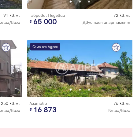
91 кв.м.
Габрово, Недевци
72 кв.м.
65 000
Къща/Вила
Двустаен апартамент
Само от Адрес
250 кв.м.
Агатово
76 кв.м.
16 873
Къща/Вила
Къща/Вила