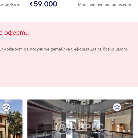
59 000
Къща/Вила
Многостаен апартамент
те оферти
възможност да получите детайлна информация за всеки имот,
е