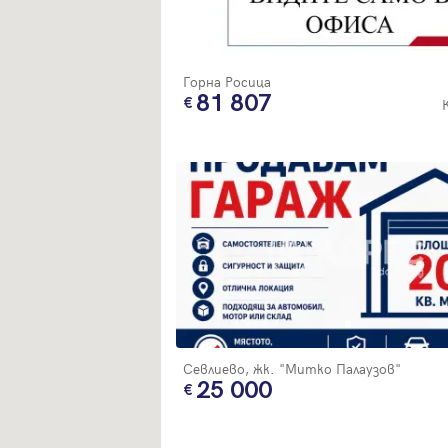
Горна Росица
81 807
Севлиево, жк. "Митко Палаузов"
25 000