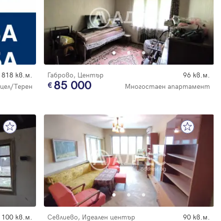
818 кв.м.
Габрово, Център
96 кв.м.
85 000
цел/Терен
Многостаен апартамент
100 кв.м.
Севлиево, Идеален център
90 кв.м.