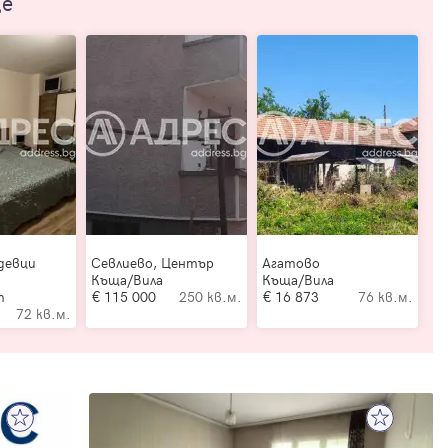
ще
девци
Севлиево, Център
Агатово
Къща/Вила
Къща/Вила
т
115 000
250 кв.м.
16 873
76 кв.м.
72 кв.м.