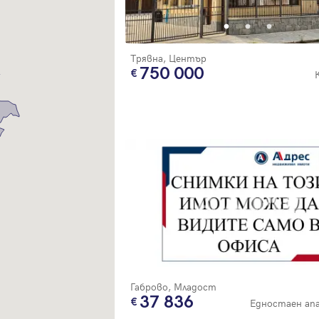
Благодарим ви! Очаквайте скоро да се свържем с вас!
регистрацията.
Имейл
Парола
Трявна, Център
750 000
Вход с имейл
Забравена парола
Регистрация
Габрово, Младост
37 836
Едностаен а