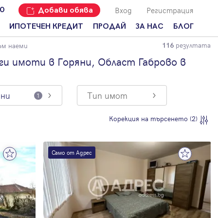
Вход
Регистрация
00
Добави обява
ИПОТЕЧЕН КРЕДИТ
ПРОДАЙ
ЗА НАС
БЛОГ
резултата
ъм наеми
116
Добави
Наши офиси
За продавачи
обява
и имоти в Горяни, Област Габрово в
Кариери
За купувачи
Защо да
продам
Кои сме ние?
Ипотечно
имот с
кредитиране
яни
Тип имот
1
Адрес?
Мениджмънт
За
Корекция на търсенето (2)
наемодатели
Address Run
За
Франчайз
наематели
Само от Адрес
Често
Анализ на
задавани
пазара
въпроси
Новини