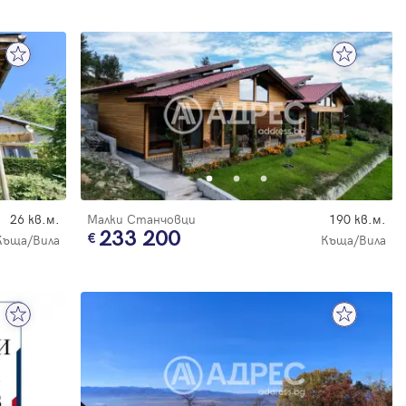
26 кв.м.
Малки Станчовци
190 кв.м.
233 200
Къща/Вила
Къща/Вила