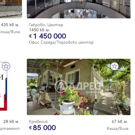
435 кв.м.
Габрово, Център
1450 кв.м.
Къща/Вила
1 450 000
Офис Сграда/Търговски център
28 кв.м.
Кръвеник
67 кв.м.
85 000
партамент
Къща/Вила