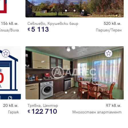
156 кв.м.
Севлиево, Крушевски баир
520 кв.м.
5 113
Къща/Вила
Парцел/Терен
20 кв.м.
Трявна, Център
97 кв.м.
122 710
Гараж
Многостаен апартамент