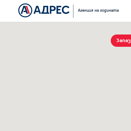
Начало
Резултати от търсене
Агенция на годината
Запа
История на търсенията