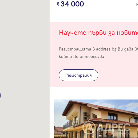
34 000
Научете първи за нови
Регистрацията в address.bg Ви дава 
Вход
който Ви интересува.
Влезте с профила си, за да разгледате повече снимки и да получит
по-подробна информация.
Регистрация
Продължи с Facebook
Продължи с Google
Успех!
Успех!
или влезте с имейл
Благодарим ви! Проверете имейл адрес си, за да активирате