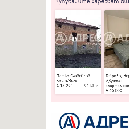
Купувачите харесват о
Петко Славейков
Габрово, Не
Къща/Вила
Двустаен
13 294
91 кв.м.
апартамен
65 000