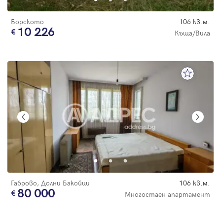
Борското
106 кв.м.
10 226
Къща/Вила
Габрово, Долни Бакойци
106 кв.м.
80 000
Многостаен апартамент