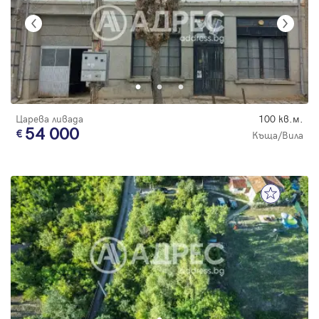
Царева ливада
100 кв.м.
54 000
Къща/Вила