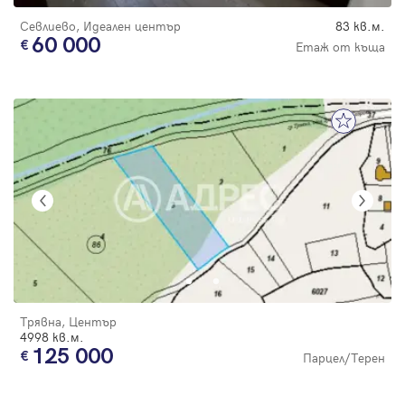
Севлиево, Идеален център
83 кв.м.
60 000
Етаж от къща
Трявна, Център
4998 кв.м.
125 000
Парцел/Терен