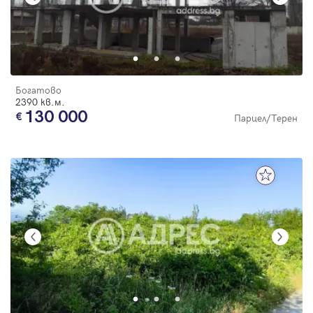
Богатово
2390 кв.м.
130 000
Парцел/Терен