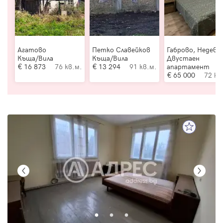
Агатово
Петко Славейков
Габрово, Недевц
Къща/Вила
Къща/Вила
Двустаен
16 873
76 кв.м.
13 294
91 кв.м.
апартамент
65 000
72 кв