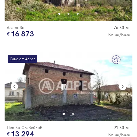
Парола
Агатово
76 кв.м.
16 873
Къща/Вила
Вход с имейл
Само от Адрес
Забравена парола
Регистрация
Петко Славейков
91 кв.м.
13 294
Къща/Вила