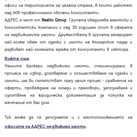
офиси на територията на цялата страна, в които работят
над 600 професионално обучени консултанти.
АДРЕС е част от
Realto Group
. Групата обединява агентски и
консултантски компании с над 30 годишен опит в сферата
на недвижимите имоти. Дружествата в групата генерират
най-голям обем от сделки с имоти на българския пазар и
развиват най-голямата мрежа от консултанти в сектора.
Вижте още
Нашите брокери недвижими имоти, специализирали в
процеса на избор, договаряне и осъществяване на сделки с
имоти, ще ви съпътстват през целия процес - сравнение на
оферти, провеждане на огледи и преговори, запознаване и
изготвяне на юридическа документация за покупка на
мечтания от вас дом.
Тук може да се запознаете и с местоположението на
.
офисите на АДРЕС
недвижими имоти