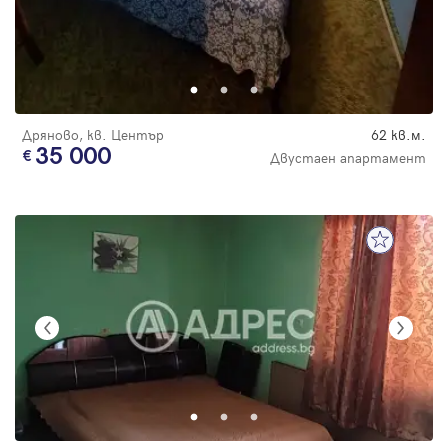
Дряново, кв. Център
62 кв.м.
35 000
Двустаен апартамент