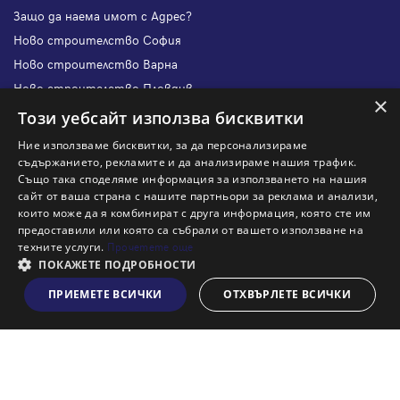
Защо да наема имот с Адрес?
Ново строителство София
Ново строителство Варна
Ново строителство Пловдив
×
Ново строителство Бургас
Този уебсайт използва бисквитки
Защо да продам имот с Адрес?
Ние използваме бисквитки, за да персонализираме
Защо да отдам имот с Адрес?
съдържанието, рекламите и да анализираме нашия трафик.
Също така споделяме информация за използването на нашия
Наши офиси
сайт от ваша страна с нашите партньори за реклама и анализи,
Кариери
които може да я комбинират с друга информация, която сте им
предоставили или която са събрали от вашето използване на
Кои сме ние?
техните услуги.
Прочетете още
Франчайз
ПОКАЖЕТЕ ПОДРОБНОСТИ
Блог
ПРИЕМЕТЕ ВСИЧКИ
ОТХВЪРЛЕТЕ ВСИЧКИ
Виж на картата
Искаш ли да получаваш актуална информация за пазара
на недвижими имоти?