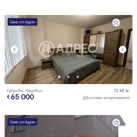
Само от Адрес
Габрово, Недевци
72 кв.м.
65 000
Двустаен апартамент
Само от Адрес