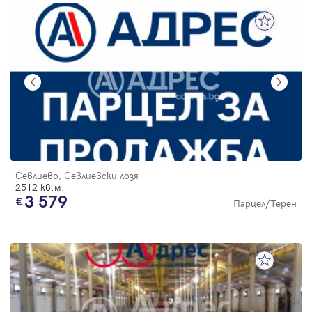
Севлиево, Севлиевски лозя
2512 кв.м.
3 579
Парцел/Терен