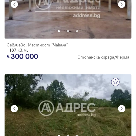
Севлиево, Местност "Чакала"
1187 кв.м.
300 000
Стопанска сграда/Ферма