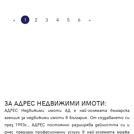
«
1
2
3
4
5
6
»
ЗА АДРЕС НЕДВИЖИМИ ИМОТИ:
АДРЕС Недвижими имоти АД е най-голямата българска
агенция за недвижими имоти в България. От създаването си
през 1993г., АДРЕС постоянно разширява дейността си и
днес предлага професионални услуги в най-голямата мрежа