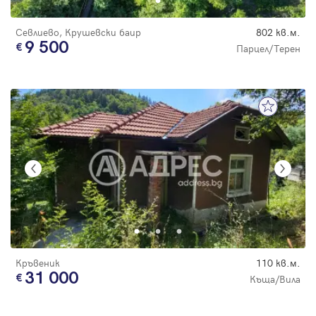
Севлиево, Крушевски баир
802 кв.м.
9 500
Парцел/Терен
Кръвеник
110 кв.м.
31 000
Къща/Вила