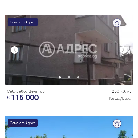
Само от Адрес
Севлиево, Център
250 кв.м.
115 000
Къща/Вила
Само от Адрес