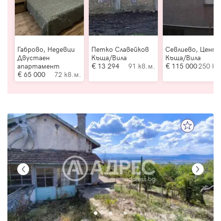
Габрово, Недевци
Петко Славейков
Севлиево, Цент
Двустаен
Къща/Вила
Къща/Вила
апартамент
13 294
91 кв.м.
115 000
250 кв
65 000
72 кв.м.