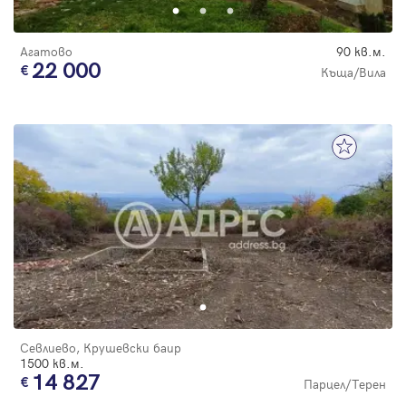
Агатово
90 кв.м.
22 000
Къща/Вила
Севлиево, Крушевски баир
1500 кв.м.
14 827
Парцел/Терен