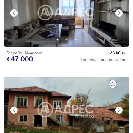
Габрово, Младост
63 кв.м.
47 000
Тристаен апартамент