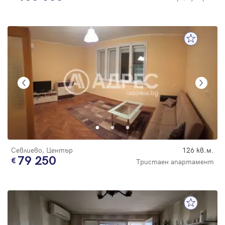
Севлиево, Център
126 кв.м.
79 250
Тристаен апартамент