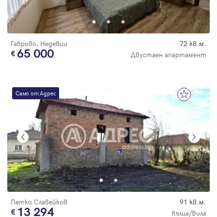
Парола
Габрово, Недевци
72 кв.м.
65 000
Двустаен апартамент
Вход с имейл
Само от Адрес
Забравена парола
Регистрация
Петко Славейков
91 кв.м.
13 294
Къща/Вила