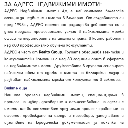
ЗА АДРЕС НЕДВИЖИМИ ИМОТИ:
АДРЕС Недвижими имоти АД е най-голямата българска
агенция за недвижими имоти в България. От създаването си
през 1993г., АДРЕС постоянно разширява дейността си и
днес предлага професионални услуги в най-голямата мрежа
офиси на територията на цялата страна, в които работят
над 600 професионално обучени консултанти.
АДРЕС е част от
Realto Group
. Групата обединява агентски и
консултантски компании с над 30 годишен опит в сферата
на недвижимите имоти. Дружествата в групата генерират
най-голям обем от сделки с имоти на българския пазар и
развиват най-голямата мрежа от консултанти в сектора.
Вижте още
Нашите брокери недвижими имоти, специализирали в
процеса на избор, договаряне и осъществяване на сделки с
имоти, ще ви съпътстват през целия процес - сравнение на
оферти, провеждане на огледи и преговори, запознаване и
изготвяне на юридическа документация за покупка на