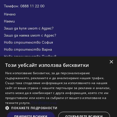
Телефон:
0888 11 22 00
Начало
Наеми
Защо да купя имот с Адрес?
Защо да наема имот с Адрес?
Ново строителство София
Ново строителство Варна
Ново строителство Пловдив
×
Ново строителство Бургас
Този уебсайт използва бисквитки
Защо да продам имот с Адрес?
Ние използваме бисквитки, за да персонализираме
Защо да отдам имот с Адрес?
съдържанието, рекламите и да анализираме нашия трафик.
Също така споделяме информация за използването на нашия
Наши офиси
сайт от ваша страна с нашите партньори за реклама и анализи,
Кариери
които може да я комбинират с друга информация, която сте им
предоставили или която са събрали от вашето използване на
Кои сме ние?
техните услуги.
Прочетете още
Франчайз
ПОКАЖЕТЕ ПОДРОБНОСТИ
Блог
ПРИЕМЕТЕ ВСИЧКИ
ОТХВЪРЛЕТЕ ВСИЧКИ