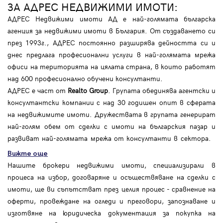
ЗА АДРЕС НЕДВИЖИМИ ИМОТИ:
АДРЕС Недвижими имоти АД е най-голямата българска
агенция за недвижими имоти в България. От създаването си
през 1993г., АДРЕС постоянно разширява дейността си и
днес предлага професионални услуги в най-голямата мрежа
офиси на територията на цялата страна, в които работят
над 600 професионално обучени консултанти.
АДРЕС е част от
Realto Group
. Групата обединява агентски и
консултантски компании с над 30 годишен опит в сферата
на недвижимите имоти. Дружествата в групата генерират
най-голям обем от сделки с имоти на българския пазар и
развиват най-голямата мрежа от консултанти в сектора.
Вижте още
Нашите брокери недвижими имоти, специализирали в
процеса на избор, договаряне и осъществяване на сделки с
имоти, ще ви съпътстват през целия процес - сравнение на
оферти, провеждане на огледи и преговори, запознаване и
изготвяне на юридическа документация за покупка на