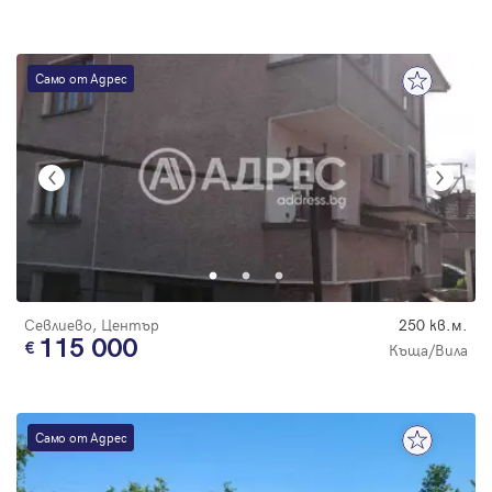
Само от Адрес
Севлиево, Център
250 кв.м.
115 000
Къща/Вила
Само от Адрес