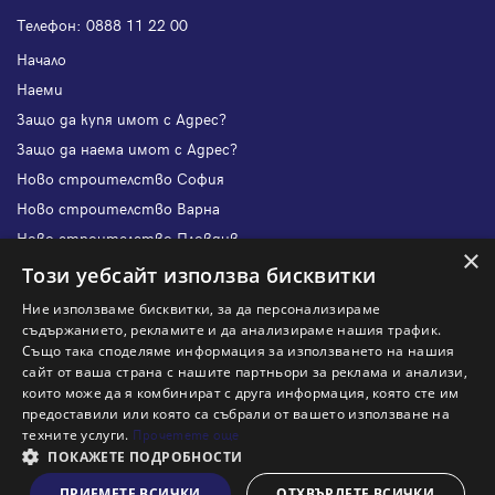
Телефон:
0888 11 22 00
Начало
Наеми
Защо да купя имот с Адрес?
Защо да наема имот с Адрес?
Ново строителство София
Ново строителство Варна
Ново строителство Пловдив
×
Ново строителство Бургас
Този уебсайт използва бисквитки
Защо да продам имот с Адрес?
Ние използваме бисквитки, за да персонализираме
Защо да отдам имот с Адрес?
съдържанието, рекламите и да анализираме нашия трафик.
Също така споделяме информация за използването на нашия
Наши офиси
сайт от ваша страна с нашите партньори за реклама и анализи,
Кариери
които може да я комбинират с друга информация, която сте им
предоставили или която са събрали от вашето използване на
Кои сме ние?
техните услуги.
Прочетете още
Франчайз
ПОКАЖЕТЕ ПОДРОБНОСТИ
Блог
ПРИЕМЕТЕ ВСИЧКИ
ОТХВЪРЛЕТЕ ВСИЧКИ