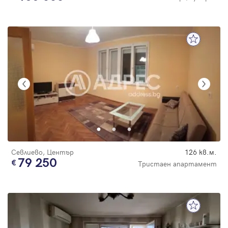
Севлиево, Център
126 кв.м.
79 250
Тристаен апартамент