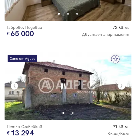
Парола
Габрово, Недевци
72 кв.м.
65 000
Двустаен апартамент
Вход с имейл
Само от Адрес
Забравена парола
Регистрация
Петко Славейков
91 кв.м.
13 294
Къща/Вила