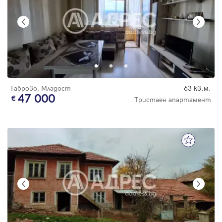
Габрово, Младост
63 кв.м.
47 000
Тристаен апартамент