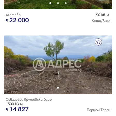
Агатово
90 кв.м.
22 000
Къща/Вила
Севлиево, Крушевски баир
1500 кв.м.
14 827
Парцел/Терен