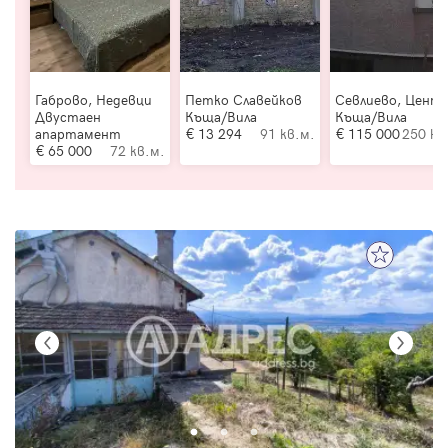
Габрово, Недевци
Петко Славейков
Севлиево, Цент
Двустаен
Къща/Вила
Къща/Вила
апартамент
13 294
91 кв.м.
115 000
250 кв
65 000
72 кв.м.