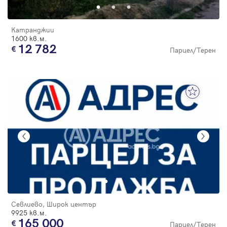
Катранджии
1600 кв.м.
12 782
Парцел/Терен
Севлиево, Широк център
9925 кв.м.
165 000
Парцел/Терен