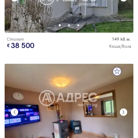
Столът
149 кв.м.
38 500
Къща/Вила