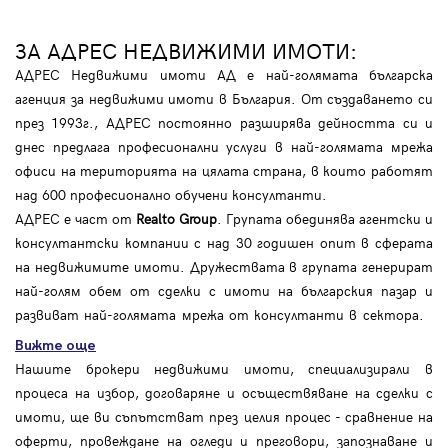
ЗА АДРЕС НЕДВИЖИМИ ИМОТИ:
АДРЕС Недвижими имоти АД е най-голямата българска
агенция за недвижими имоти в България. От създаването си
през 1993г., АДРЕС постоянно разширява дейността си и
днес предлага професионални услуги в най-голямата мрежа
офиси на територията на цялата страна, в които работят
над 600 професионално обучени консултанти.
АДРЕС е част от
Realto Group
. Групата обединява агентски и
консултантски компании с над 30 годишен опит в сферата
на недвижимите имоти. Дружествата в групата генерират
най-голям обем от сделки с имоти на българския пазар и
развиват най-голямата мрежа от консултанти в сектора.
Вижте още
Нашите брокери недвижими имоти, специализирали в
процеса на избор, договаряне и осъществяване на сделки с
имоти, ще ви съпътстват през целия процес - сравнение на
оферти, провеждане на огледи и преговори, запознаване и