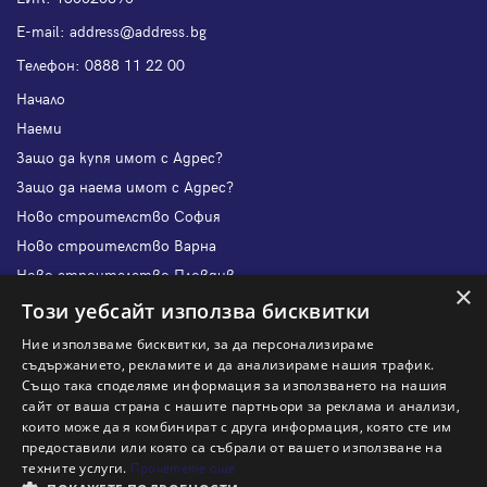
Е-mail:
address@address.bg
Телефон:
0888 11 22 00
Начало
Наеми
Защо да купя имот с Адрес?
Защо да наема имот с Адрес?
Ново строителство София
Ново строителство Варна
Ново строителство Пловдив
×
Ново строителство Бургас
Този уебсайт използва бисквитки
Защо да продам имот с Адрес?
Ние използваме бисквитки, за да персонализираме
Защо да отдам имот с Адрес?
съдържанието, рекламите и да анализираме нашия трафик.
Също така споделяме информация за използването на нашия
Наши офиси
сайт от ваша страна с нашите партньори за реклама и анализи,
Кариери
които може да я комбинират с друга информация, която сте им
предоставили или която са събрали от вашето използване на
Кои сме ние?
техните услуги.
Прочетете още
Франчайз