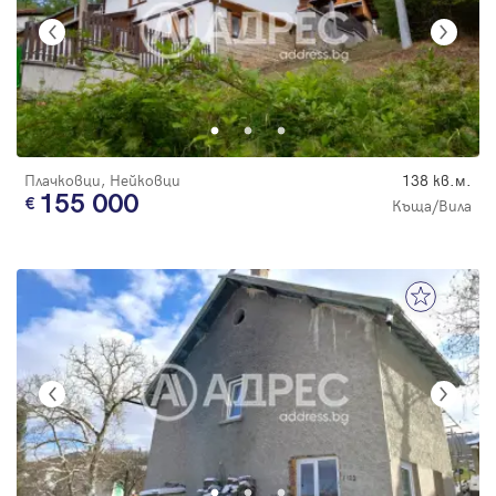
Плачковци, Нейковци
138 кв.м.
155 000
Къща/Вила