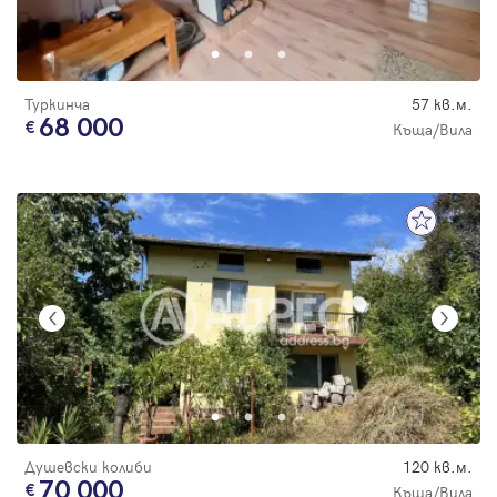
Туркинча
57 кв.м.
68 000
Къща/Вила
Душевски колиби
120 кв.м.
70 000
Къща/Вила