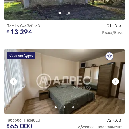
Парола
Петко Славейков
91 кв.м.
13 294
Къща/Вила
Вход с имейл
Само от Адрес
Забравена парола
Регистрация
Габрово, Недевци
72 кв.м.
65 000
Двустаен апартамент