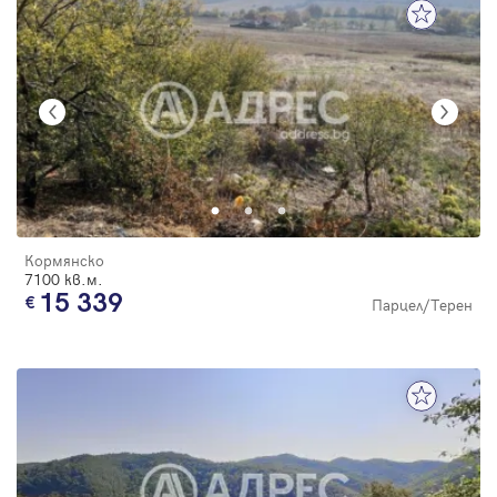
Кормянско
7100 кв.м.
15 339
Парцел/Терен