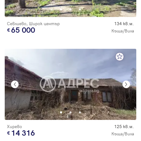
Севлиево, Широк център
134 кв.м.
65 000
Къща/Вила
Хирево
125 кв.м.
14 316
Къща/Вила