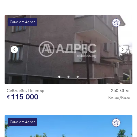
Само от Адрес
Севлиево, Център
250 кв.м.
115 000
Къща/Вила
Само от Адрес