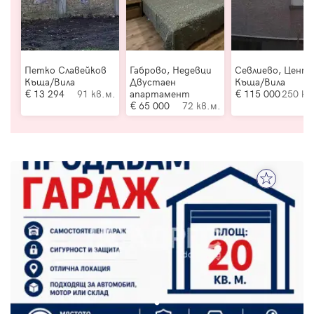
Петко Славейков
Габрово, Недевци
Севлиево, Цент
Къща/Вила
Двустаен
Къща/Вила
13 294
91 кв.м.
апартамент
115 000
250 кв
65 000
72 кв.м.