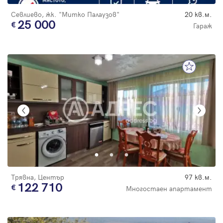
Севлиево, жк. "Митко Палаузов"
20 кв.м.
25 000
Гараж
Трявна, Център
97 кв.м.
122 710
Многостаен апартамент