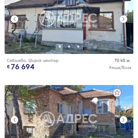
Севлиево, Широк център
70 кв.м.
76 694
Къща/Вила