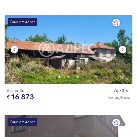
Само от Адрес
Агатово
76 кв.м.
16 873
Къща/Вила
Само от Адрес