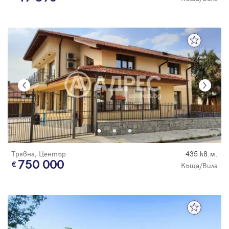
Трявна, Център
435 кв.м.
750 000
Къща/Вила