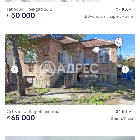
Габрово, Трендафил-2
57 кв.м.
50 000
Двустаен апартамент
Севлиево, Широк център
134 кв.м.
65 000
Къща/Вила