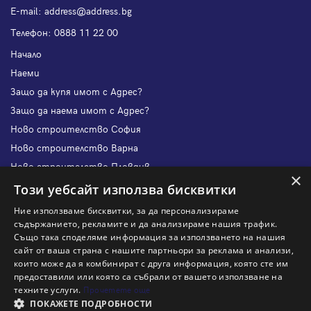
Е-mail:
address@address.bg
Телефон:
0888 11 22 00
Начало
Наеми
Защо да купя имот с Адрес?
Защо да наема имот с Адрес?
Ново строителство София
Ново строителство Варна
Ново строителство Пловдив
×
Ново строителство Бургас
Този уебсайт използва бисквитки
Защо да продам имот с Адрес?
Ние използваме бисквитки, за да персонализираме
Защо да отдам имот с Адрес?
съдържанието, рекламите и да анализираме нашия трафик.
Също така споделяме информация за използването на нашия
Наши офиси
сайт от ваша страна с нашите партньори за реклама и анализи,
Кариери
които може да я комбинират с друга информация, която сте им
предоставили или която са събрали от вашето използване на
Кои сме ние?
техните услуги.
Прочетете още
Франчайз
ПОКАЖЕТЕ ПОДРОБНОСТИ