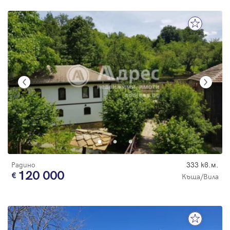
Радино
333 кв.м.
120 000
Къща/Вила