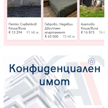
Петко Славейков
Габрово, Недевци
Агатово
Къща/Вила
Двустаен
Къща/Вила
13 294
91 кв.м.
апартамент
16 873
76 кв
65 000
72 кв.м.