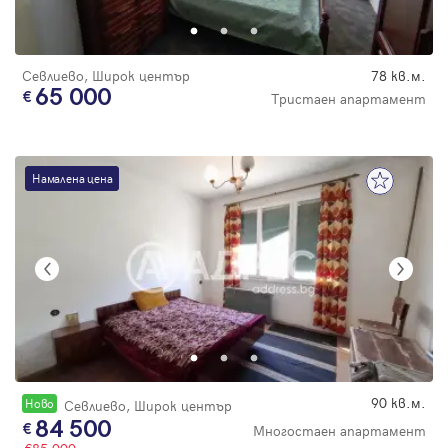
Севлиево, Широк център
78 кв.м.
65 000
Тристаен апартамент
Намалена цена
90 кв.м.
Новo
Севлиево, Широк център
84 500
Многостаен апартамент