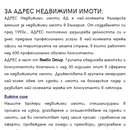
ЗА АДРЕС НЕДВИЖИМИ ИМОТИ:
АДРЕС Недвижими имоти АД е най-голямата българска
агенция за недвижими имоти в България. От създаването си
през 1993г., АДРЕС постоянно разширява дейността си и
днес предлага професионални услуги в най-голямата мрежа
офиси на територията на цялата страна, в които работят
над 600 професионално обучени консултанти.
АДРЕС е част от
Realto Group
. Групата обединява агентски и
консултантски компании с над 30 годишен опит в сферата
на недвижимите имоти. Дружествата в групата генерират
най-голям обем от сделки с имоти на българския пазар и
развиват най-голямата мрежа от консултанти в сектора.
Вижте още
Нашите брокери недвижими имоти, специализирали в
процеса на избор, договаряне и осъществяване на сделки с
имоти, ще ви съпътстват през целия процес - сравнение на
оферти, провеждане на огледи и преговори, запознаване и