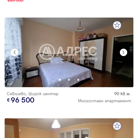
85 000
Севлиево, Широк център
90 кв.м.
96 500
Многостаен апартамент