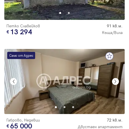
Парола
цена
Петко Славейков
91 кв.м.
13 294
Къща/Вила
Вход с имейл
Само от Адрес
Забравена парола
Регистрация
Габрово, Недевци
72 кв.м.
65 000
Двустаен апартамент