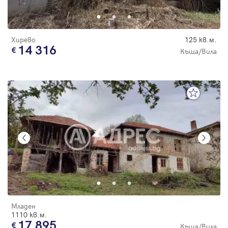
Хирево
125 кв.м.
14 316
Къща/Вила
Младен
1110 кв.м.
17 895
Къща/Вила