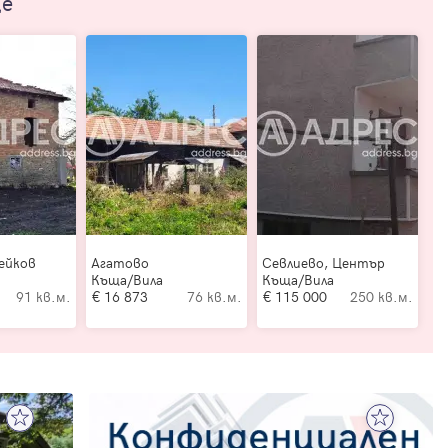
ще
ейков
Агатово
Севлиево, Център
Къща/Вила
Къща/Вила
91 кв.м.
16 873
76 кв.м.
115 000
250 кв.м.