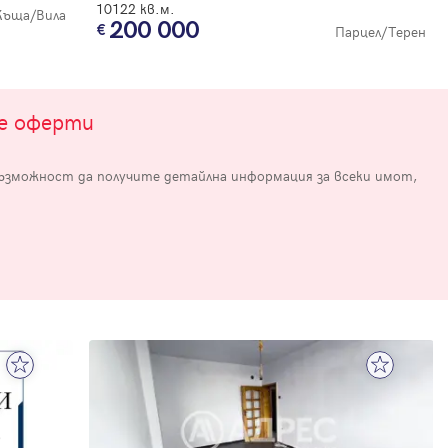
10122 кв.м.
Къща/Вила
200 000
Парцел/Терен
те оферти
възможност да получите детайлна информация за всеки имот,
е