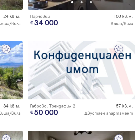
24 кв.м.
Парчовци
100 кв.м.
34 000
Къща/Вила
Къща/Вила
84 кв.м.
Габрово, Трендафил-2
57 кв.м.
50 000
Къща/Вила
Двустаен апартамент