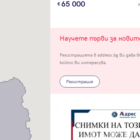
65 000
Научете първи за нови
Вход
Регистрацията в address.bg Ви дава 
който Ви интересува.
Влезте с профила си, за да разгледате повече снимки и да получит
по-подробна информация.
Регистрация
Продължи с Facebook
Продължи с Google
Успех!
Успех!
или влезте с имейл
Благодарим ви! Проверете имейл адрес си, за да активирате