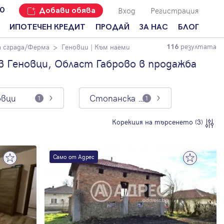
Вход
Регистрация
00
Добави обява
ИПОТЕЧЕН КРЕДИТ
ПРОДАЙ
ЗА НАС
БЛОГ
резултата
 сграда/Ферма
Геновци
| Към наеми
116
Добави
Наши офиси
За продавачи
обява
 Геновци, Област Габрово в продажба
Кариери
За купувачи
Защо да
продам
Кои сме ние?
Ипотечно
имот с
кредитиране
овци
Стопанска сграда/Ферма
1
1
Адрес?
Мениджмънт
За
Корекция на търсенето (3)
наемодатели
Address Run
За
Франчайз
наематели
Само от Адрес
Често
Анализ на
задавани
пазара
въпроси
Новини