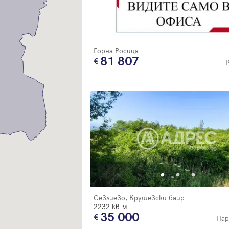
Благодарим ви! Очаквайте скоро да се свържем с вас!
регистрацията.
Имейл
Парола
Горна Росица
81 807
Вход с имейл
Забравена парола
Регистрация
Севлиево, Крушевски баир
2232 кв.м.
35 000
Пар