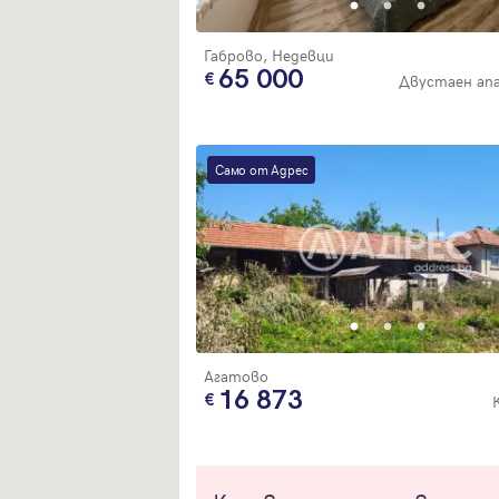
Габрово, Недевци
65 000
Двустаен ап
Само от Адрес
Агатово
16 873