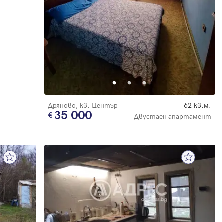
Дряново, кв. Център
62 кв.м.
35 000
Двустаен апартамент