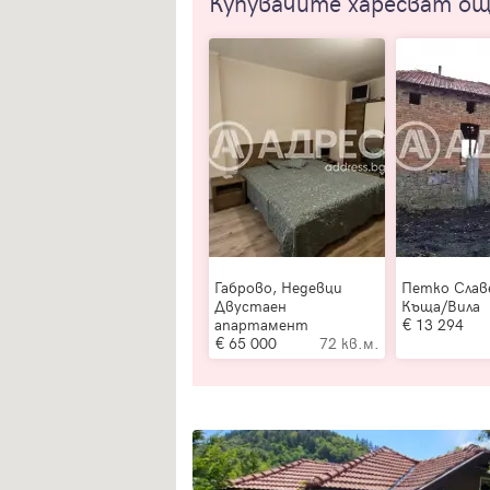
Купувачите харесват о
Габрово, Недевци
Петко Слав
Двустаен
Къща/Вила
апартамент
13 294
65 000
72 кв.м.