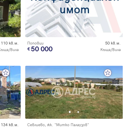
110 кв.м.
Поповци
50 кв.м.
50 000
Къща/Вила
Къща/Вила
134 кв.м.
Севлиево, жк. "Митко Палаузов"