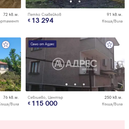
72 кв.м.
Петко Славейков
91 кв.м.
13 294
артамент
Къща/Вила
Само от Адрес
76 кв.м.
Севлиево, Център
250 кв.м.
115 000
Къща/Вила
Къща/Вила