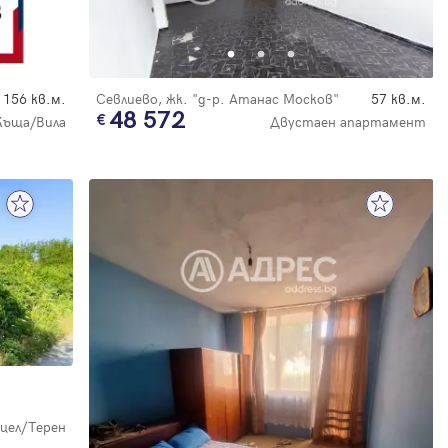
156 кв.м.
Севлиево, жк. "д-р. Атанас Москов"
57 кв.м.
48 572
Къща/Вила
Двустаен апартамент
цел/Терен