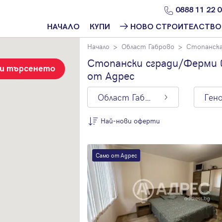
0888 11 22 
НАЧАЛО
КУПИ
НОВО СТРОИТЕЛСТВО
Начало
Област Габрово
Стопанска
Намери
Ново
имот
строителство
Стопански сгради/Ферми в
София
зи търсенето
от Адрес
Защо да купя
имот с
Ново
Адрес?
строителство
Област Габрово
Ген
Варна
Ново
Най-нови оферти
строителство
Пловдив
По цена
Ново
Само от Адрес
Най-нови
строителство
оферти
Бургас
Цена на кв.м.
Проекти ново
строителство
С намалена
цена