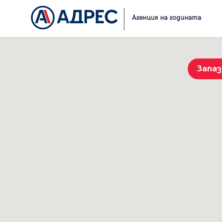
Начало
Резултати от търсене
Агенция на годината
Запа
История на търсенията