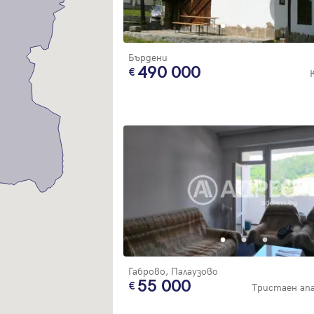
Благодарим ви! Очаквайте скоро да се свържем с вас!
регистрацията.
Имейл
Парола
Бърдени
490 000
Вход с имейл
Забравена парола
Регистрация
Габрово, Палаузово
55 000
Тристаен а