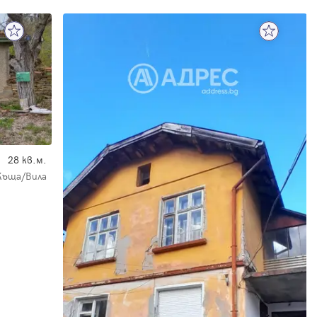
28 кв.м.
Къща/Вила