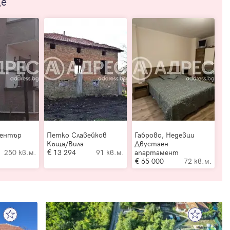
ще
Център
Петко Славейков
Габрово, Недевци
Къща/Вила
Двустаен
250 кв.м.
13 294
91 кв.м.
апартамент
65 000
72 кв.м.