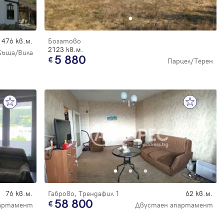
476 кв.м.
Богатово
2123 кв.м.
Къща/Вила
5 880
Парцел/Терен
76 кв.м.
Габрово, Трендафил 1
62 кв.м.
58 800
партамент
Двустаен апартамент