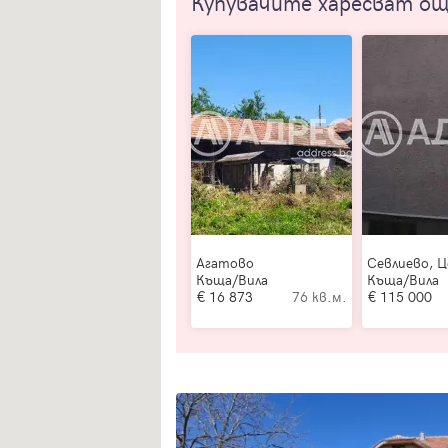
Купувачите харесват о
Агатово
Севлиево, 
Къща/Вила
Къща/Вила
16 873
76 кв.м.
115 000