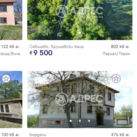
122 кв.м.
Севлиево, Крушевски баир
802 кв.м.
9 500
Къща/Вила
Парцел/Терен
100 кв.м.
Бърдени
476 кв.м.