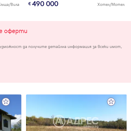
490 000
Къща/Вила
Хотел/Мотел
те оферти
възможност да получите детайлна информация за всеки имот,
е