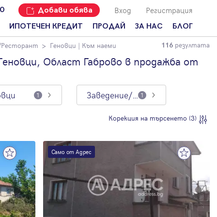
Вход
Регистрация
00
Добави обява
ИПОТЕЧЕН КРЕДИТ
ПРОДАЙ
ЗА НАС
БЛОГ
резултата
/Ресторант
Геновци
| Към наеми
116
Добави
Наши офиси
За продавачи
обява
Геновци, Област Габрово в продажба от
Кариери
За купувачи
Защо да
продам
Кои сме ние?
Ипотечно
имот с
кредитиране
овци
Заведение/Ресторант
1
1
Адрес?
Мениджмънт
За
Корекция на търсенето (3)
наемодатели
Address Run
За
Франчайз
наематели
Само от Адрес
Често
Анализ на
задавани
пазара
въпроси
Новини