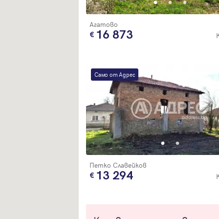
Агатово
16 873
Само от Адрес
Петко Славейков
13 294