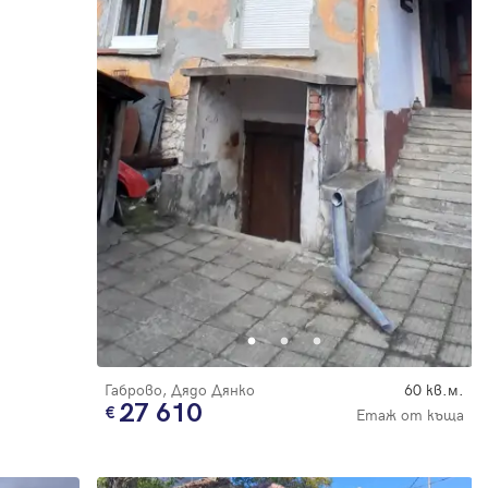
Габрово, Дядо Дянко
60 кв.м.
27 610
Етаж от къща