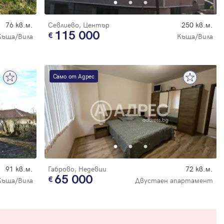
76 кв.м.
Севлиево, Център
250 кв.м.
115 000
Къща/Вила
Къща/Вила
Само от Адрес
91 кв.м.
Габрово, Недевци
72 кв.м.
65 000
Къща/Вила
Двустаен апартамент