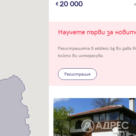
20 000
Научете първи за нови
Регистрацията в address.bg Ви дава 
Вход
който Ви интересува.
Влезте с профила си, за да разгледате повече снимки и да получит
по-подробна информация.
Регистрация
Продължи с Facebook
Продължи с Google
Успех!
Успех!
или влезте с имейл
Благодарим ви! Проверете имейл адрес си, за да активирате