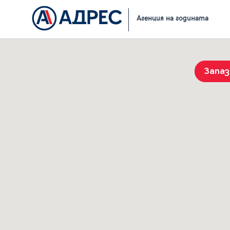
Начало
Резултати от търсене
Агенция на годината
Запа
История на търсенията