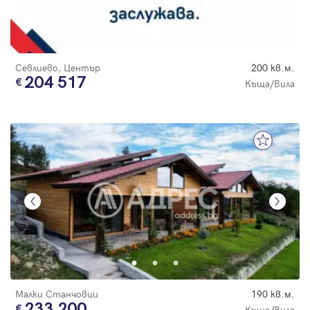
Севлиево, Център
200 кв.м.
204 517
Къща/Вила
Малки Станчовци
190 кв.м.
233 200
Къща/Вила