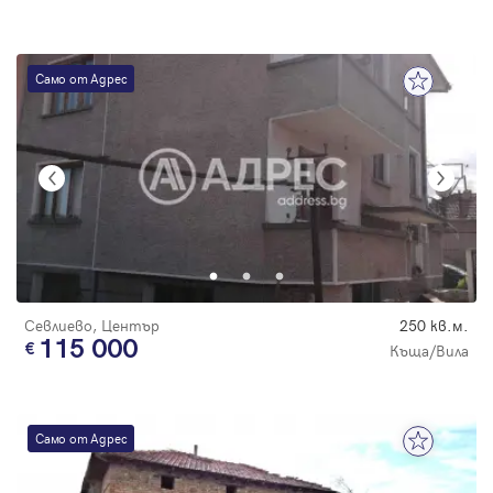
Само от Адрес
Севлиево, Център
250 кв.м.
115 000
Къща/Вила
Само от Адрес