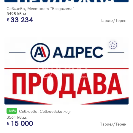
Севлиево, Местност "Багдалата"
5498 кв.м.
33 234
Парцел/Терен
Новo
Севлиево, Севлиевски лозя
3561 кв.м.
15 000
Парцел/Терен