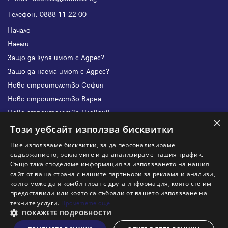
Телефон:
0888 11 22 00
Начало
Наеми
Защо да купя имот с Адрес?
Защо да наема имот с Адрес?
Ново строителство София
Ново строителство Варна
Ново строителство Пловдив
×
Ново строителство Бургас
Този уебсайт използва бисквитки
Защо да продам имот с Адрес?
Ние използваме бисквитки, за да персонализираме
Защо да отдам имот с Адрес?
съдържанието, рекламите и да анализираме нашия трафик.
Също така споделяме информация за използването на нашия
Наши офиси
сайт от ваша страна с нашите партньори за реклама и анализи,
Кариери
които може да я комбинират с друга информация, която сте им
предоставили или която са събрали от вашето използване на
Кои сме ние?
техните услуги.
Прочетете още
Франчайз
ПОКАЖЕТЕ ПОДРОБНОСТИ
Блог