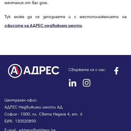
мечтания от вас дом.
Тук може да се запознаете и с местоположението на
.
офисите на АДРЕС
недвижими имоти
Свържете се с нас:
Централен офис:
АДРЕС Недвижими имоти АД
София - 1000, пл. Света Неделя 4, ет. 6
ЕИК: 130520890
Е-mail:
address@address.bg