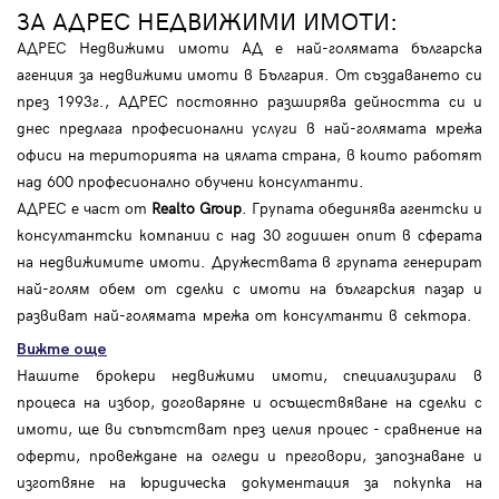
ЗА АДРЕС НЕДВИЖИМИ ИМОТИ:
АДРЕС Недвижими имоти АД е най-голямата българска
агенция за недвижими имоти в България. От създаването си
през 1993г., АДРЕС постоянно разширява дейността си и
днес предлага професионални услуги в най-голямата мрежа
офиси на територията на цялата страна, в които работят
над 600 професионално обучени консултанти.
АДРЕС е част от
Realto Group
. Групата обединява агентски и
консултантски компании с над 30 годишен опит в сферата
на недвижимите имоти. Дружествата в групата генерират
най-голям обем от сделки с имоти на българския пазар и
развиват най-голямата мрежа от консултанти в сектора.
Вижте още
Нашите брокери недвижими имоти, специализирали в
процеса на избор, договаряне и осъществяване на сделки с
имоти, ще ви съпътстват през целия процес - сравнение на
оферти, провеждане на огледи и преговори, запознаване и
изготвяне на юридическа документация за покупка на