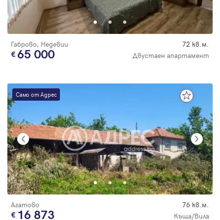
Парола
Габрово, Недевци
72 кв.м.
65 000
Двустаен апартамент
Вход с имейл
Само от Адрес
Забравена парола
Регистрация
Агатово
76 кв.м.
16 873
Къща/Вила