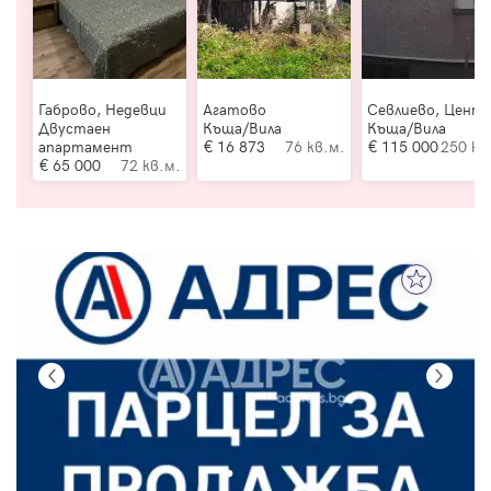
Габрово, Недевци
Агатово
Севлиево, Цент
Двустаен
Къща/Вила
Къща/Вила
апартамент
16 873
76 кв.м.
115 000
250 кв
65 000
72 кв.м.