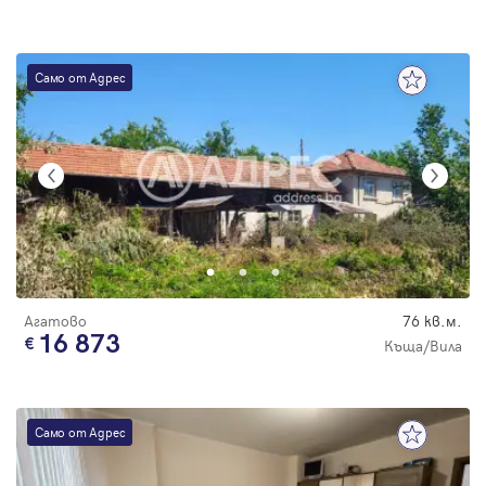
Само от Адрес
Агатово
76 кв.м.
16 873
Къща/Вила
Само от Адрес