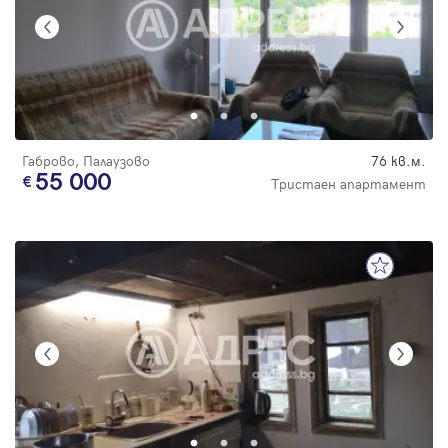
Габрово, Палаузово
76 кв.м.
55 000
Тристаен апартамент