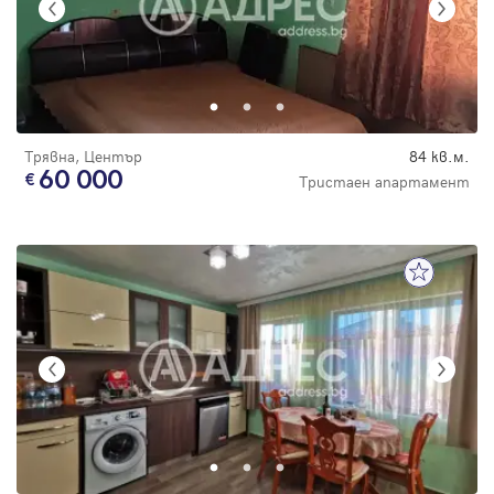
Трявна, Център
84 кв.м.
60 000
Тристаен апартамент