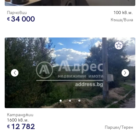
Парчовци
100 кв.м.
34 000
Къща/Вила
Катранджии
1600 кв.м.
12 782
Парцел/Терен