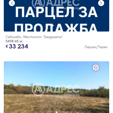
Севлиево, Местност "Багдалата"
5498 кв.м.
33 234
Парцел/Терен