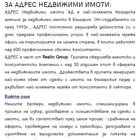
ЗА АДРЕС НЕДВИЖИМИ ИМОТИ:
АДРЕС Недвижими имоти АД е най-голямата българска
агенция за недвижими имоти в България. От създаването си
през 1993г., АДРЕС постоянно разширява дейността си и
днес предлага професионални услуги в най-голямата мрежа
офиси на територията на цялата страна, в които работят
над 600 професионално обучени консултанти.
АДРЕС е част от
Realto Group
. Групата обединява агентски и
консултантски компании с над 30 годишен опит в сферата
на недвижимите имоти. Дружествата в групата генерират
най-голям обем от сделки с имоти на българския пазар и
развиват най-голямата мрежа от консултанти в сектора.
Вижте още
Нашите брокери недвижими имоти, специализирали в
процеса на избор, договаряне и осъществяване на сделки с
имоти, ще ви съпътстват през целия процес - сравнение на
оферти, провеждане на огледи и преговори, запознаване и
изготвяне на юридическа документация за покупка на