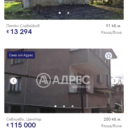
Парола
Петко Славейков
91 кв.м.
13 294
Къща/Вила
Вход с имейл
Само от Адрес
Забравена парола
Регистрация
Севлиево, Център
250 кв.м.
115 000
Къща/Вила