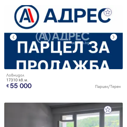
Ловнидол
17310 кв.м.
55 000
Парцел/Терен