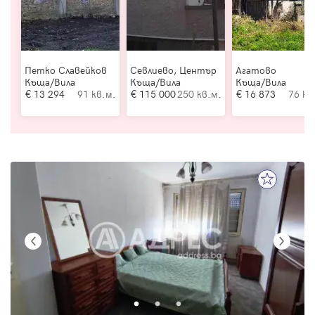
Петко Славейков
Севлиево, Център
Агатово
Къща/Вила
Къща/Вила
Къща/Вила
13 294
91 кв.м.
115 000
250 кв.м.
16 873
76 кв