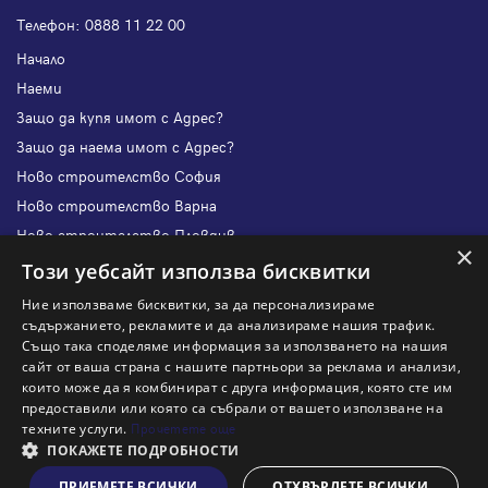
Телефон:
0888 11 22 00
Начало
Наеми
Защо да купя имот с Адрес?
Защо да наема имот с Адрес?
Ново строителство София
Ново строителство Варна
Ново строителство Пловдив
×
Ново строителство Бургас
Този уебсайт използва бисквитки
Защо да продам имот с Адрес?
Ние използваме бисквитки, за да персонализираме
Защо да отдам имот с Адрес?
съдържанието, рекламите и да анализираме нашия трафик.
Също така споделяме информация за използването на нашия
Наши офиси
сайт от ваша страна с нашите партньори за реклама и анализи,
Кариери
които може да я комбинират с друга информация, която сте им
предоставили или която са събрали от вашето използване на
Кои сме ние?
техните услуги.
Прочетете още
Франчайз
ПОКАЖЕТЕ ПОДРОБНОСТИ
Блог
ПРИЕМЕТЕ ВСИЧКИ
ОТХВЪРЛЕТЕ ВСИЧКИ