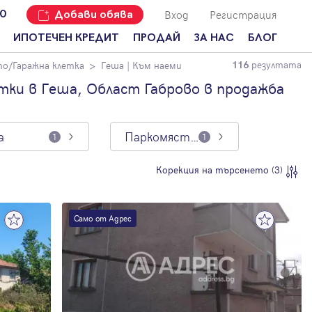
Вход
Регистрация
00
Добави обява
ИПОТЕЧЕН КРЕДИТ
ПРОДАЙ
ЗА НАС
БЛОГ
резултата
о/Гаражна клетка
Геша
| Към наеми
116
Добави
Наши офиси
За продавачи
обява
ки в Геша, Област Габрово в продажба
Кариери
За купувачи
Защо да
продам
Кои сме ние?
Ипотечно
имот с
кредитиране
а
Паркомясто/Гаражна клетка
1
1
Адрес?
Мениджмънт
За
Корекция на търсенето (3)
наемодатели
Address Run
За
Франчайз
наематели
Само от Адрес
Често
Анализ на
задавани
пазара
въпроси
Новини