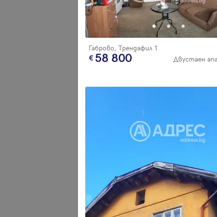
Благодарим ви! Очаквайте скоро да се свържем с вас!
регистрацията.
Имейл
Парола
Габрово, Трендафил 1
58 800
Двустаен ап
Вход с имейл
Забравена парола
Регистрация