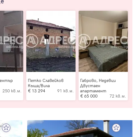
ще
Център
Петко Славейков
Габрово, Недевци
Къща/Вила
Двустаен
250 кв.м.
13 294
91 кв.м.
апартамент
65 000
72 кв.м.