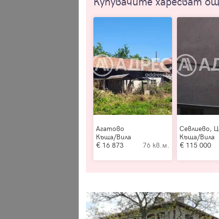
Купувачите харесват о
Агатово
Севлиево, 
Къща/Вила
Къща/Вила
16 873
76 кв.м.
115 000