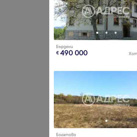
Бърдени
490 000
Хот
Богатово