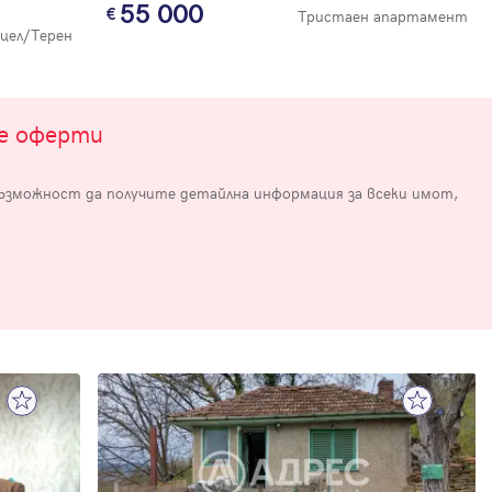
55 000
Тристаен апартамент
цел/Терен
те оферти
възможност да получите детайлна информация за всеки имот,
е