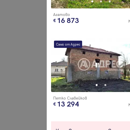
Агатово
16 873
Само от Адрес
Петко Славейков
13 294