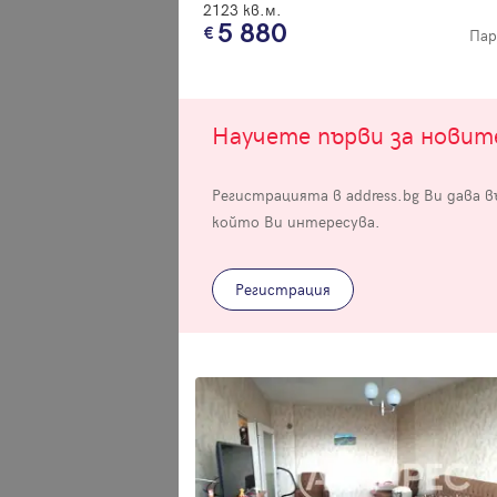
2123 кв.м.
5 880
Пар
Научете първи за нови
Вход
Регистрацията в address.bg Ви дава 
който Ви интересува.
Влезте с профила си, за да разгледате повече снимки и да получит
по-подробна информация.
Регистрация
Продължи с Facebook
Продължи с Google
Успех!
Успех!
или влезте с имейл
Благодарим ви! Проверете имейл адрес си, за да активирате