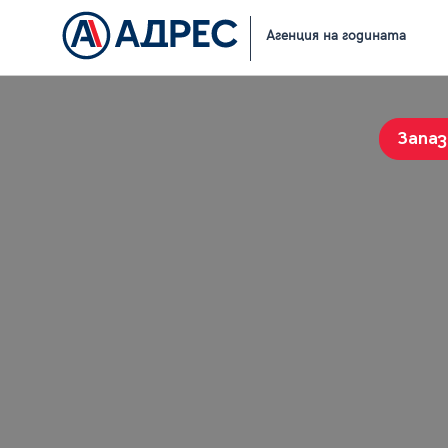
Начало
Резултати от търсене
Агенция на годината
Запа
История на търсенията