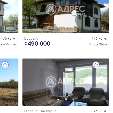
476 кв.м.
Бърдени
476 кв.м.
490 000
ел/Мотел
Къща/Вила
Габрово, Палаузово
76 кв.м.