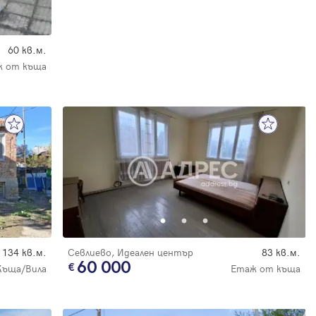
60 кв.м.
 от къща
134 кв.м.
Севлиево, Идеален център
83 кв.м.
60 000
Къща/Вила
Етаж от къща