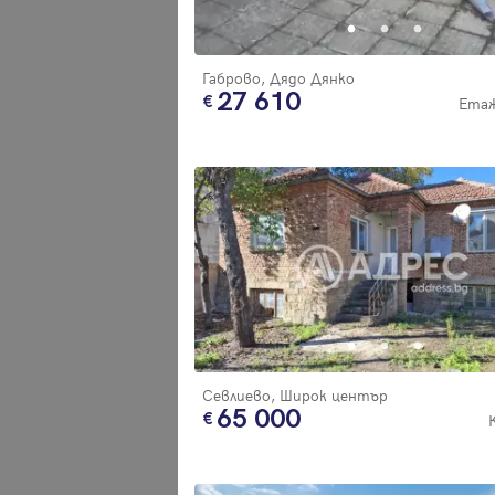
Габрово, Дядо Дянко
27 610
Етаж
Севлиево, Широк център
65 000