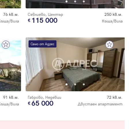
76 кв.м.
Севлиево, Център
250 кв.м.
115 000
Къща/Вила
Къща/Вила
Само от Адрес
91 кв.м.
Габрово, Недевци
72 кв.м.
65 000
Къща/Вила
Двустаен апартамент