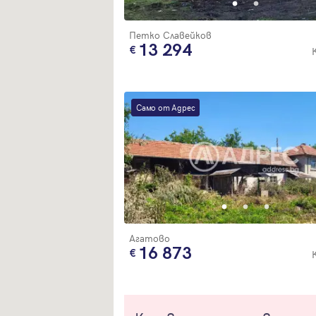
Петко Славейков
13 294
Само от Адрес
Агатово
16 873