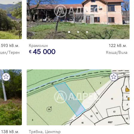
593 кв.м.
Крамолин
122 кв.м.
45 000
цел/Терен
Къща/Вила
138 кв.м.
Трявна, Център