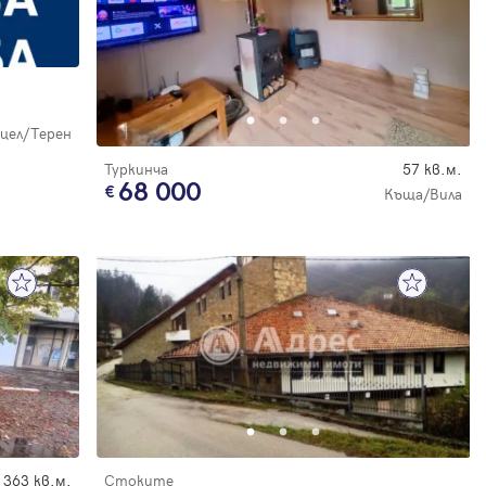
цел/Терен
Туркинча
57 кв.м.
68 000
Къща/Вила
363 кв.м.
Стоките