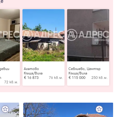
ще
девци
Агатово
Севлиево, Център
Къща/Вила
Къща/Вила
т
16 873
76 кв.м.
115 000
250 кв.м.
72 кв.м.