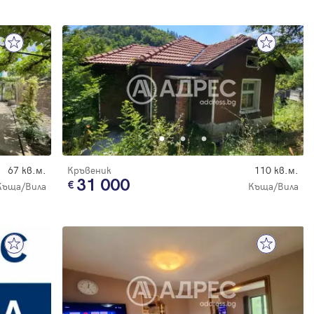
67 кв.м.
Кръвеник
110 кв.м.
31 000
Къща/Вила
Къща/Вила