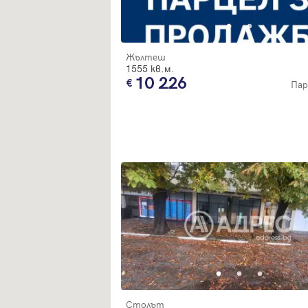
Жълтеш
1555 кв.м.
10 226
Пар
Столът