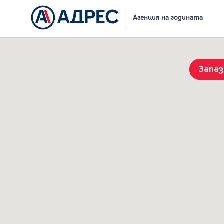
Начало
Резултати от търсене
Агенция на годината
Запа
История на търсенията