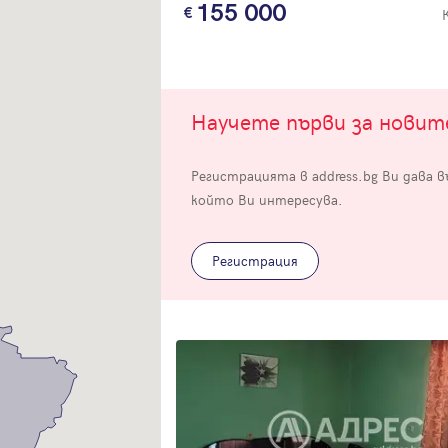
155 000
Научете първи за нови
Вход
Регистрацията в address.bg Ви дава 
който Ви интересува.
Влезте с профила си, за да разгледате повече снимки и да получит
по-подробна информация.
Регистрация
Продължи с Facebook
Продължи с Google
Успех!
Успех!
или влезте с имейл
Благодарим ви! Проверете имейл адрес си, за да активирате