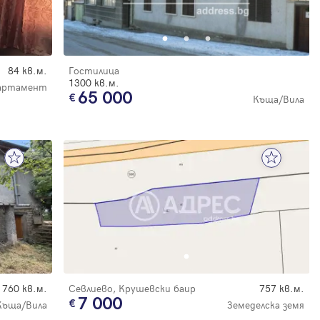
84 кв.м.
Гостилица
1300 кв.м.
партамент
65 000
Къща/Вила
760 кв.м.
Севлиево, Крушевски баир
757 кв.м.
7 000
Къща/Вила
Земеделска земя