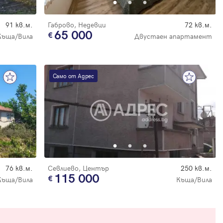
91 кв.м.
Габрово, Недевци
72 кв.м.
65 000
Къща/Вила
Двустаен апартамент
Само от Адрес
76 кв.м.
Севлиево, Център
250 кв.м.
115 000
Къща/Вила
Къща/Вила