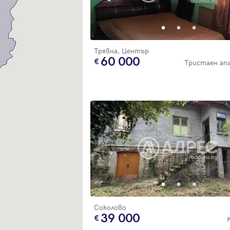
Благодарим ви! Очаквайте скоро да се свържем с вас!
регистрацията.
Имейл
Парола
Трявна, Център
60 000
Тристаен а
Вход с имейл
Забравена парола
Регистрация
Соколово
39 000