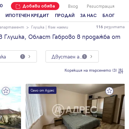
Вход
Регистрация
00
Добави обява
ИПОТЕЧЕН КРЕДИТ
ПРОДАЙ
ЗА НАС
БЛОГ
резултата
 апартамент
Глушка
| Към наеми
116
Добави
Наши офиси
За продавачи
обява
 Глушка, Област Габрово в продажба от
Кариери
За купувачи
Защо да
продам
Кои сме ние?
Ипотечно
имот с
кредитиране
шка
Двустаен апартамент
1
1
Адрес?
Мениджмънт
За
Корекция на търсенето (3)
наемодатели
Address Run
За
Франчайз
наематели
Само от Адрес
Често
Анализ на
задавани
пазара
въпроси
Новини