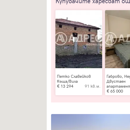
Купувачите харесват о
Петко Славейков
Габрово, Не
Къща/Вила
Двустаен
13 294
91 кв.м.
апартамен
65 000