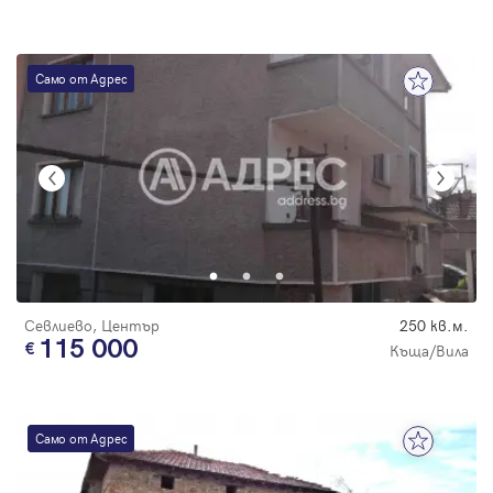
Само от Адрес
Севлиево, Център
250 кв.м.
115 000
Къща/Вила
Само от Адрес