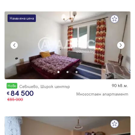
Намалена цена
90 кв.м.
Новo
Севлиево, Широк център
84 500
Многостаен апартамент
85 000