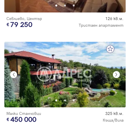
Севлиево, Център
126 кв.м.
79 250
Тристаен апартамент
Малки Станчовци
325 кв.м.
450 000
Къща/Вила