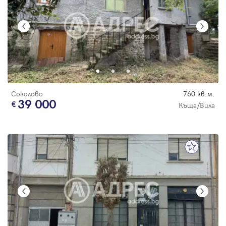
Соколово
760 кв.м.
39 000
Къща/Вила