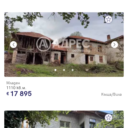
Младен
1110 кв.м.
17 895
Къща/Вила