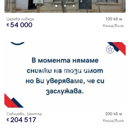
Царева ливада
100 кв.м.
54 000
Къща/Вила
Севлиево, Център
200 кв.м.
204 517
Къща/Вила