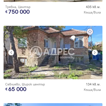
Трявна, Център
435 кв.м.
750 000
Къща/Вила
Севлиево, Широк център
134 кв.м.
65 000
Къща/Вила