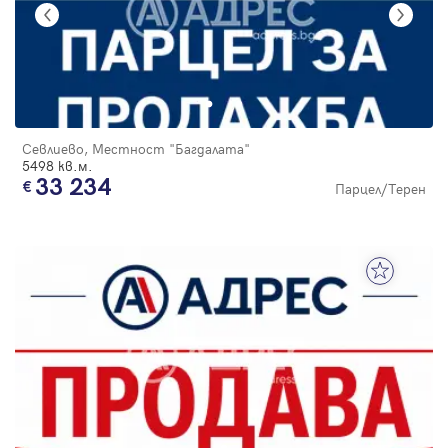
Севлиево, Местност "Багдалата"
5498 кв.м.
33 234
Парцел/Терен