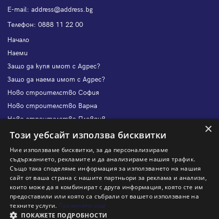
Е-mail:
address@address.bg
Телефон:
0888 11 22 00
Начало
Наеми
Защо да купя имот с Адрес?
Защо да наема имот с Адрес?
Ново строителство София
Ново строителство Варна
Ново строителство Пловдив
×
Ново строителство Бургас
Този уебсайт използва бисквитки
Защо да продам имот с Адрес?
Ние използваме бисквитки, за да персонализираме
Защо да отдам имот с Адрес?
съдържанието, рекламите и да анализираме нашия трафик.
Също така споделяме информация за използването на нашия
Наши офиси
сайт от ваша страна с нашите партньори за реклама и анализи,
Кариери
които може да я комбинират с друга информация, която сте им
предоставили или която са събрали от вашето използване на
Кои сме ние?
техните услуги.
Прочетете още
Франчайз
ПОКАЖЕТЕ ПОДРОБНОСТИ