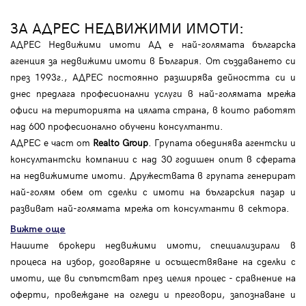
ЗА АДРЕС НЕДВИЖИМИ ИМОТИ:
АДРЕС Недвижими имоти АД е най-голямата българска
агенция за недвижими имоти в България. От създаването си
през 1993г., АДРЕС постоянно разширява дейността си и
днес предлага професионални услуги в най-голямата мрежа
офиси на територията на цялата страна, в които работят
над 600 професионално обучени консултанти.
АДРЕС е част от
Realto Group
. Групата обединява агентски и
консултантски компании с над 30 годишен опит в сферата
на недвижимите имоти. Дружествата в групата генерират
най-голям обем от сделки с имоти на българския пазар и
развиват най-голямата мрежа от консултанти в сектора.
Вижте още
Нашите брокери недвижими имоти, специализирали в
процеса на избор, договаряне и осъществяване на сделки с
имоти, ще ви съпътстват през целия процес - сравнение на
оферти, провеждане на огледи и преговори, запознаване и