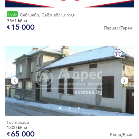
Новo
Севлиево, Севлиевски лозя
3561 кв.м.
15 000
Парцел/Терен
Гостилица
1300 кв.м.
65 000
Къща/Вила