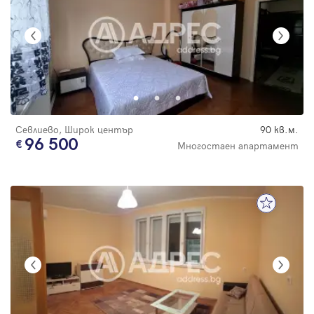
Севлиево, Широк център
90 кв.м.
96 500
Многостаен апартамент