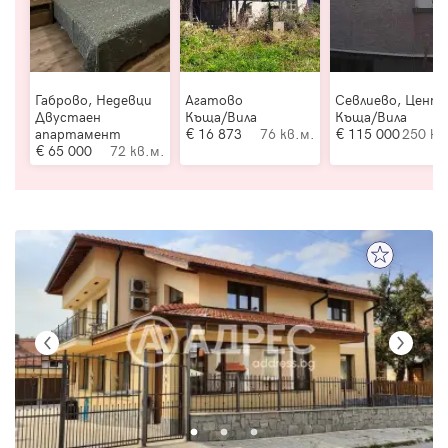
Габрово, Недевци
Агатово
Севлиево, Цент
Двустаен
Къща/Вила
Къща/Вила
апартамент
16 873
76 кв.м.
115 000
250 кв
65 000
72 кв.м.