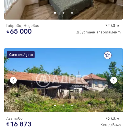
Парола
Габрово, Недевци
72 кв.м.
65 000
Двустаен апартамент
Вход с имейл
Само от Адрес
Забравена парола
Регистрация
Агатово
76 кв.м.
16 873
Къща/Вила