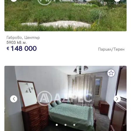
Габрово, Център
5903 кв.м.
148 000
Парцел/Терен