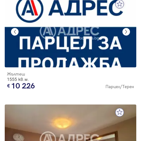
Жълтеш
1555 кв.м.
10 226
Парцел/Терен