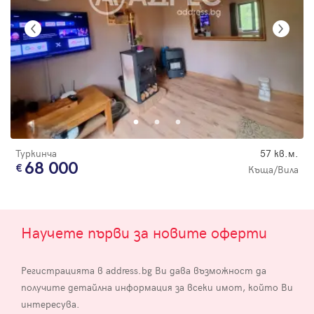
Туркинча
57 кв.м.
68 000
Къща/Вила
Научете първи за новите оферти
Регистрацията в address.bg Ви дава възможност да
получите детайлна информация за всеки имот, който Ви
интересува.