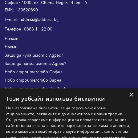
София - 1000, пл. Света Неделя 4, ет. 6
ЕИК: 130520890
Е-mail:
address@address.bg
Телефон:
0888 11 22 00
Начало
Наеми
Защо да купя имот с Адрес?
Защо да наема имот с Адрес?
Ново строителство София
Ново строителство Варна
Ново строителство Пловдив
×
Ново строителство Бургас
Този уебсайт използва бисквитки
Защо да продам имот с Адрес?
Ние използваме бисквитки, за да персонализираме
Защо да отдам имот с Адрес?
съдържанието, рекламите и да анализираме нашия трафик.
Също така споделяме информация за използването на нашия
Наши офиси
сайт от ваша страна с нашите партньори за реклама и анализи,
Кариери
които може да я комбинират с друга информация, която сте им
предоставили или която са събрали от вашето използване на