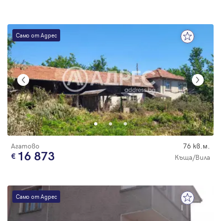
Само от Адрес
Агатово
76 кв.м.
16 873
Къща/Вила
Само от Адрес