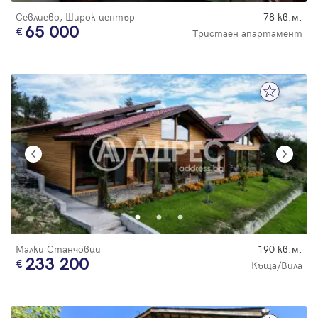
Севлиево, Широк център
78 кв.м.
65 000
Тристаен апартамент
Малки Станчовци
190 кв.м.
233 200
Къща/Вила