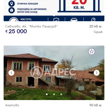
Севлиево, жк. "Митко Палаузов"
20 кв.м.
25 000
Гараж
Агатово
90 кв.м.