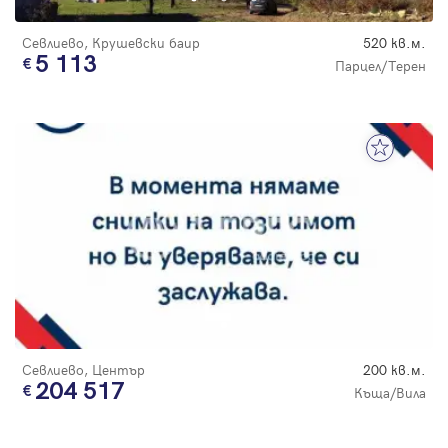
Севлиево, Крушевски баир
520 кв.м.
5 113
Парцел/Терен
Севлиево, Център
200 кв.м.
204 517
Къща/Вила