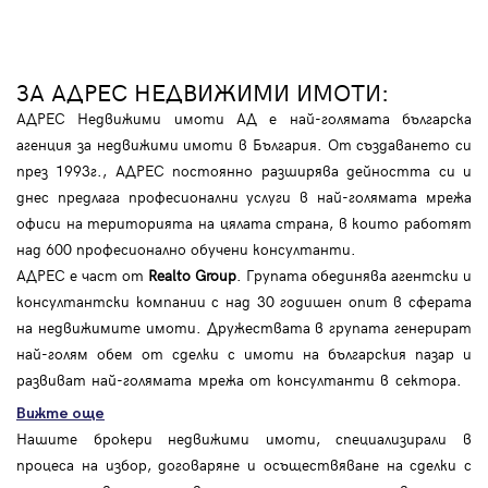
ЗА АДРЕС НЕДВИЖИМИ ИМОТИ:
АДРЕС Недвижими имоти АД е най-голямата българска
агенция за недвижими имоти в България. От създаването си
през 1993г., АДРЕС постоянно разширява дейността си и
днес предлага професионални услуги в най-голямата мрежа
офиси на територията на цялата страна, в които работят
над 600 професионално обучени консултанти.
АДРЕС е част от
Realto Group
. Групата обединява агентски и
консултантски компании с над 30 годишен опит в сферата
на недвижимите имоти. Дружествата в групата генерират
най-голям обем от сделки с имоти на българския пазар и
развиват най-голямата мрежа от консултанти в сектора.
Вижте още
Нашите брокери недвижими имоти, специализирали в
процеса на избор, договаряне и осъществяване на сделки с