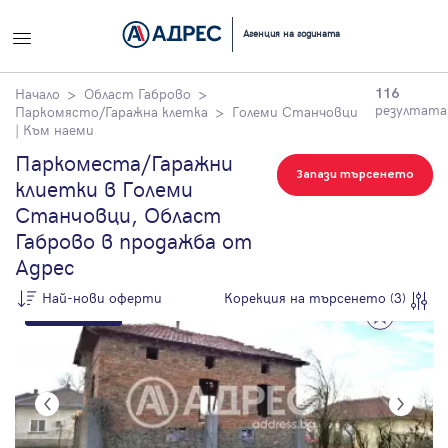
Успех!
Успех!
Вход
Начало
Резултати от търсене
Агенция на годината
Благодарим ви!
Благодарим ви!
Влезте с профила си, за да разгледате повече снимки и да
Начало
Област Габрово
116
Проверете имейл
Очаквайте скоро да
получите по-подробна информация.
резултата
Паркомясто/Гаражна клетка
Големи Станчовци
адрес си, за да
се свържем с вас!
| Към наеми
активирате
Паркоместа/Гаражни
Продължи с Facebook
регистрацията.
Запази търсенето
клиетки в Големи
Станчовци, Област
Продължи с Google
Габрово в продажба от
Адрес
или влезте с имейл
Най-нови оферти
Корекция на търсенето (3)
Само от Адрес
По цена
Имейл
Най-нови
оферти
Цена на кв.м.