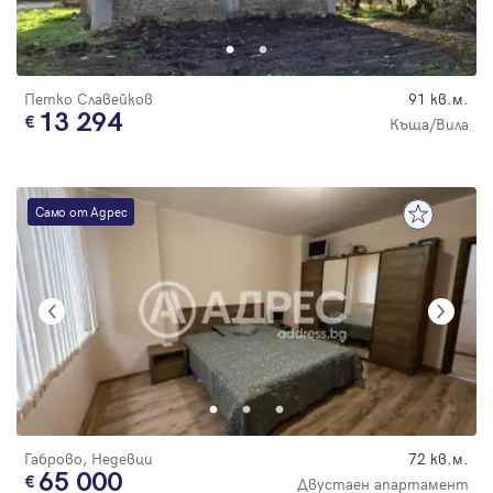
Парола
С намалена
цена
Петко Славейков
91 кв.м.
13 294
Къща/Вила
Вход с имейл
Само от Адрес
Забравена парола
Регистрация
Габрово, Недевци
72 кв.м.
65 000
Двустаен апартамент