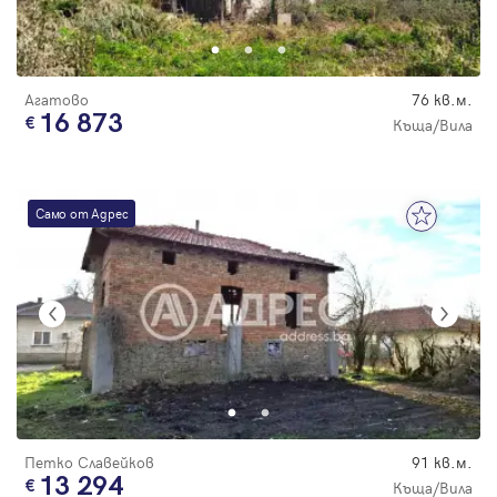
Парола
Агатово
76 кв.м.
16 873
Къща/Вила
Вход с имейл
Само от Адрес
Забравена парола
Регистрация
Петко Славейков
91 кв.м.
13 294
Къща/Вила