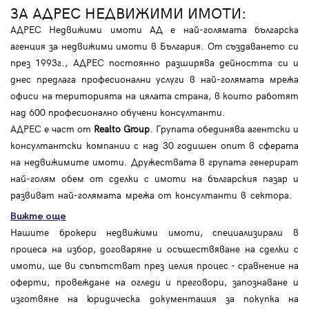
ЗА АДРЕС НЕДВИЖИМИ ИМОТИ:
АДРЕС Недвижими имоти АД е най-голямата българска
агенция за недвижими имоти в България. От създаването си
през 1993г., АДРЕС постоянно разширява дейността си и
днес предлага професионални услуги в най-голямата мрежа
офиси на територията на цялата страна, в които работят
над 600 професионално обучени консултанти.
АДРЕС е част от
Realto Group
. Групата обединява агентски и
консултантски компании с над 30 годишен опит в сферата
на недвижимите имоти. Дружествата в групата генерират
най-голям обем от сделки с имоти на българския пазар и
развиват най-голямата мрежа от консултанти в сектора.
Вижте още
Нашите брокери недвижими имоти, специализирали в
процеса на избор, договаряне и осъществяване на сделки с
имоти, ще ви съпътстват през целия процес - сравнение на
оферти, провеждане на огледи и преговори, запознаване и
изготвяне на юридическа документация за покупка на