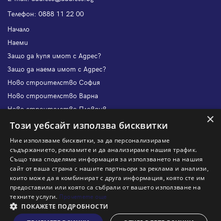
Телефон:
0888 11 22 00
Начало
Наеми
Защо да купя имот с Адрес?
Защо да наема имот с Адрес?
Ново строителство София
Ново строителство Варна
Ново строителство Пловдив
×
Ново строителство Бургас
Този уебсайт използва бисквитки
Защо да продам имот с Адрес?
Ние използваме бисквитки, за да персонализираме
Защо да отдам имот с Адрес?
съдържанието, рекламите и да анализираме нашия трафик.
Също така споделяме информация за използването на нашия
Наши офиси
сайт от ваша страна с нашите партньори за реклама и анализи,
Кариери
които може да я комбинират с друга информация, която сте им
предоставили или която са събрали от вашето използване на
Кои сме ние?
техните услуги.
Прочетете още
Франчайз
ПОКАЖЕТЕ ПОДРОБНОСТИ
Блог