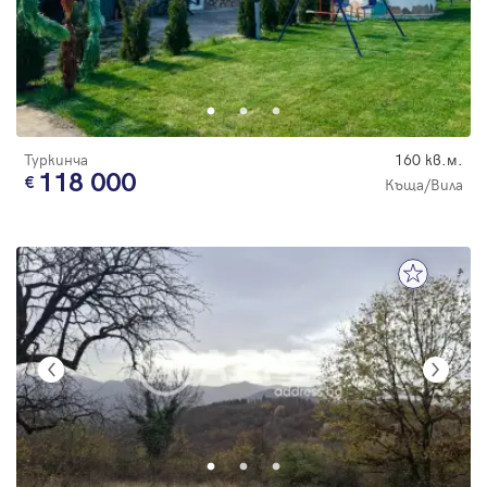
Туркинча
160 кв.м.
118 000
Къща/Вила