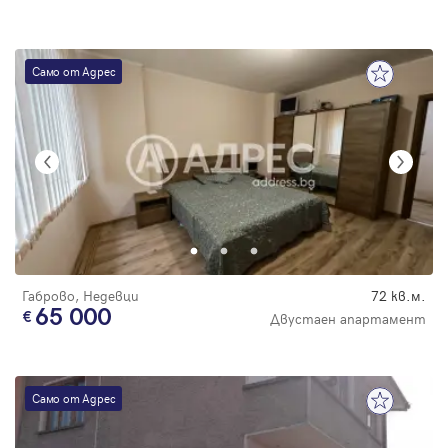
Само от Адрес
Габрово, Недевци
72 кв.м.
65 000
Двустаен апартамент
Само от Адрес