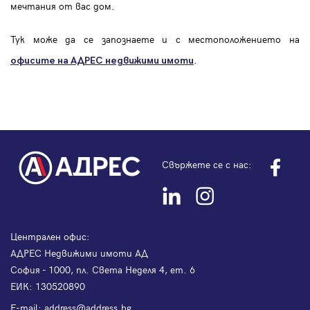
мечтания от вас дом.
Тук може да се запознаете и с местоположението на
.
офисите на АДРЕС
недвижими имоти
Свържете се с нас:
Централен офис:
АДРЕС Недвижими имоти АД
София - 1000, пл. Света Неделя 4, ет. 6
ЕИК: 130520890
Е-mail:
address@address.bg