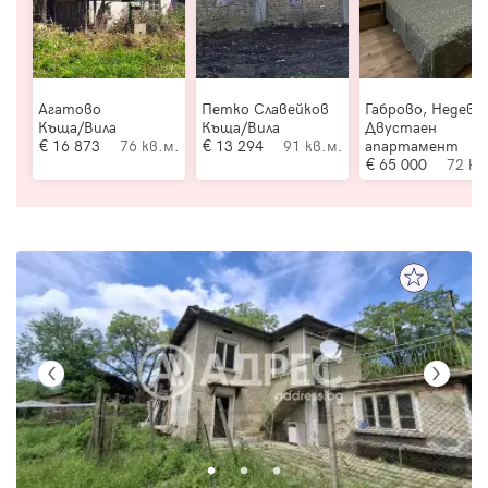
Агатово
Петко Славейков
Габрово, Недевц
Къща/Вила
Къща/Вила
Двустаен
16 873
76 кв.м.
13 294
91 кв.м.
апартамент
65 000
72 кв