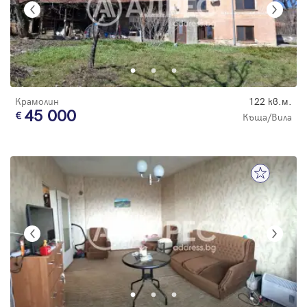
Крамолин
122 кв.м.
45 000
Къща/Вила