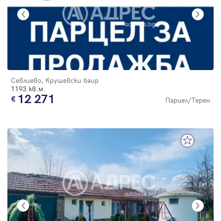
Севлиево, Крушевски баир
1193 кв.м.
12 271
Парцел/Терен