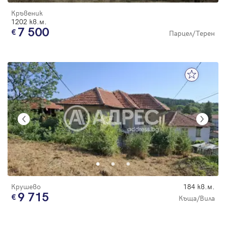
Кръвеник
1202 кв.м.
7 500
Парцел/Терен
Крушево
184 кв.м.
9 715
Къща/Вила