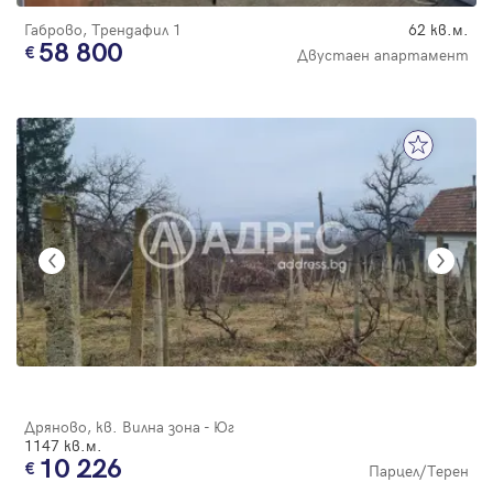
Габрово, Трендафил 1
62 кв.м.
58 800
Двустаен апартамент
Дряново, кв. Вилна зона - Юг
1147 кв.м.
10 226
Парцел/Терен