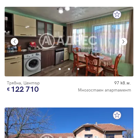
Трявна, Център
97 кв.м.
122 710
Многостаен апартамент