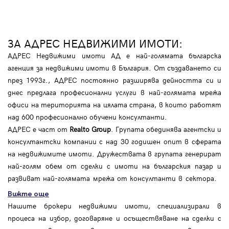
ЗА АДРЕС НЕДВИЖИМИ ИМОТИ:
АДРЕС Недвижими имоти АД е най-голямата българска
агенция за недвижими имоти в България. От създаването си
през 1993г., АДРЕС постоянно разширява дейността си и
днес предлага професионални услуги в най-голямата мрежа
офиси на територията на цялата страна, в които работят
над 600 професионално обучени консултанти.
АДРЕС е част от
Realto Group
. Групата обединява агентски и
консултантски компании с над 30 годишен опит в сферата
на недвижимите имоти. Дружествата в групата генерират
най-голям обем от сделки с имоти на българския пазар и
развиват най-голямата мрежа от консултанти в сектора.
Вижте още
Нашите брокери недвижими имоти, специализирали в
процеса на избор, договаряне и осъществяване на сделки с