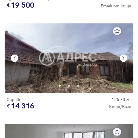
19 500
Етаж от къща
Хирево
125 кв.м.
14 316
Къща/Вила