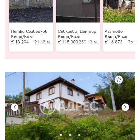
Петко Славейков
Севлиево, Център
Агатово
Къща/Вила
Къща/Вила
Къща/Вила
13 294
91 кв.м.
115 000
250 кв.м.
16 873
76 кв