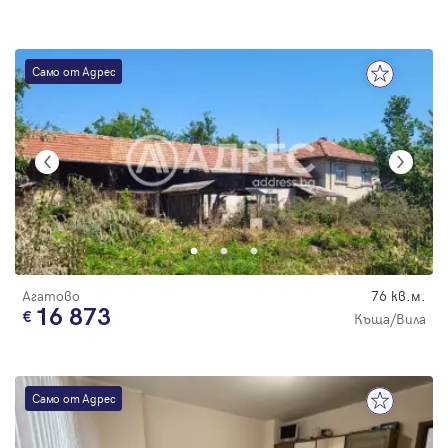
Само от Адрес
Агатово
76 кв.м.
16 873
Къща/Вила
Само от Адрес