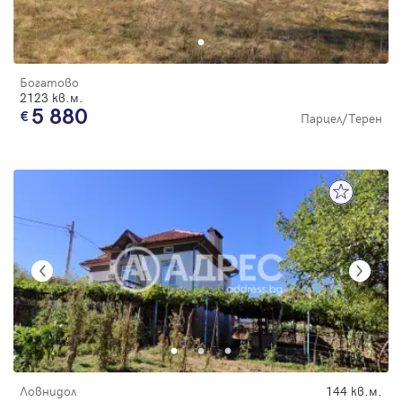
Богатово
2123 кв.м.
5 880
Парцел/Терен
Ловнидол
144 кв.м.