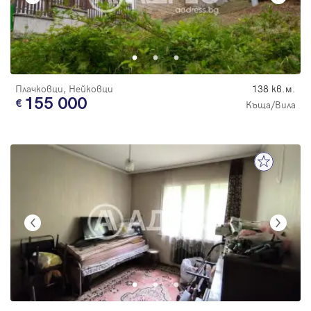
Плачковци, Нейковци
138 кв.м.
155 000
Къща/Вила