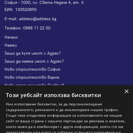
София - 1000, пл. Света Неделя 4, ет. 6
ЕИК: 130520890
Е-mail:
address@address.bg
Телефон:
0888 11 22 00
Начало
Наеми
Защо да купя имот с Адрес?
Защо да наема имот с Адрес?
Ново строителство София
Ново строителство Варна
Ново строителство Пловдив
×
Ново строителство Бургас
Този уебсайт използва бисквитки
Защо да продам имот с Адрес?
Ние използваме бисквитки, за да персонализираме
Защо да отдам имот с Адрес?
съдържанието, рекламите и да анализираме нашия трафик.
Също така споделяме информация за използването на нашия
Наши офиси
сайт от ваша страна с нашите партньори за реклама и анализи,
Кариери
които може да я комбинират с друга информация, която сте им
предоставили или която са събрали от вашето използване на