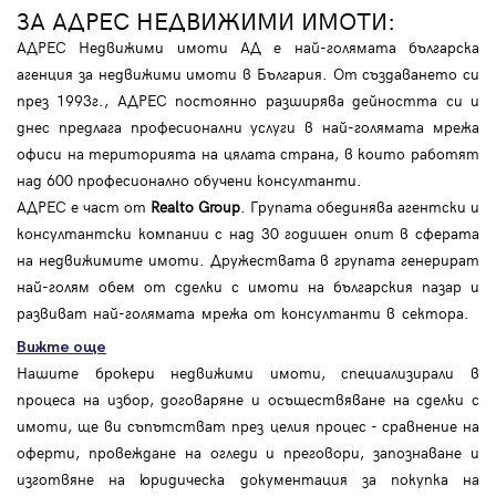
ЗА АДРЕС НЕДВИЖИМИ ИМОТИ:
АДРЕС Недвижими имоти АД е най-голямата българска
агенция за недвижими имоти в България. От създаването си
през 1993г., АДРЕС постоянно разширява дейността си и
днес предлага професионални услуги в най-голямата мрежа
офиси на територията на цялата страна, в които работят
над 600 професионално обучени консултанти.
АДРЕС е част от
Realto Group
. Групата обединява агентски и
консултантски компании с над 30 годишен опит в сферата
на недвижимите имоти. Дружествата в групата генерират
най-голям обем от сделки с имоти на българския пазар и
развиват най-голямата мрежа от консултанти в сектора.
Вижте още
Нашите брокери недвижими имоти, специализирали в
процеса на избор, договаряне и осъществяване на сделки с
имоти, ще ви съпътстват през целия процес - сравнение на
оферти, провеждане на огледи и преговори, запознаване и
изготвяне на юридическа документация за покупка на