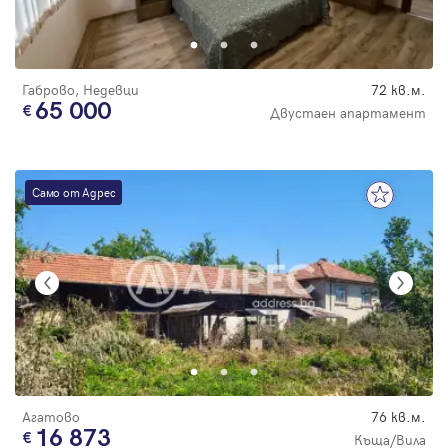
Парола
цена
Габрово, Недевци
72 кв.м.
65 000
Двустаен апартамент
Вход с имейл
Само от Адрес
Забравена парола
Регистрация
Агатово
76 кв.м.
16 873
Къща/Вила