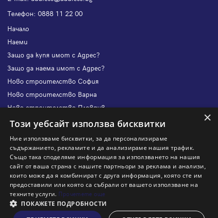
Телефон:
0888 11 22 00
Начало
Наеми
Защо да купя имот с Адрес?
Защо да наема имот с Адрес?
Ново строителство София
Ново строителство Варна
Ново строителство Пловдив
×
Ново строителство Бургас
Този уебсайт използва бисквитки
Защо да продам имот с Адрес?
Ние използваме бисквитки, за да персонализираме
Защо да отдам имот с Адрес?
съдържанието, рекламите и да анализираме нашия трафик.
Също така споделяме информация за използването на нашия
Наши офиси
сайт от ваша страна с нашите партньори за реклама и анализи,
Кариери
които може да я комбинират с друга информация, която сте им
предоставили или която са събрали от вашето използване на
Кои сме ние?
техните услуги.
Прочетете още
Франчайз
ПОКАЖЕТЕ ПОДРОБНОСТИ
Блог