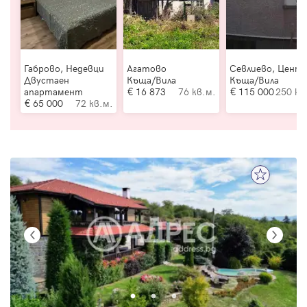
Габрово, Недевци
Агатово
Севлиево, Цент
Двустаен
Къща/Вила
Къща/Вила
апартамент
16 873
76 кв.м.
115 000
250 кв
65 000
72 кв.м.