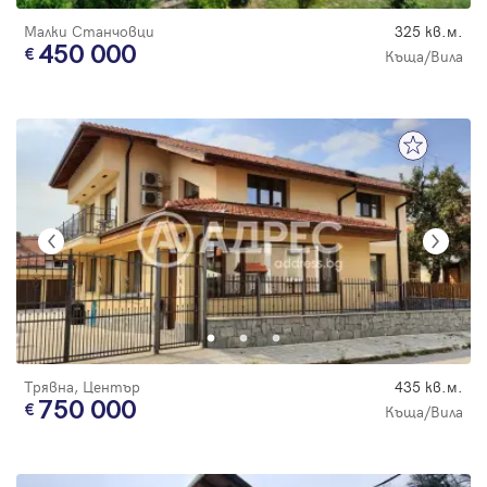
Малки Станчовци
325 кв.м.
450 000
Къща/Вила
Трявна, Център
435 кв.м.
750 000
Къща/Вила