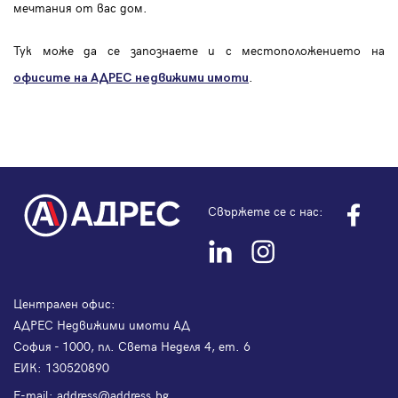
мечтания от вас дом.
Тук може да се запознаете и с местоположението на
.
офисите на АДРЕС
недвижими имоти
Свържете се с нас:
Централен офис:
АДРЕС Недвижими имоти АД
София - 1000, пл. Света Неделя 4, ет. 6
ЕИК: 130520890
Е-mail:
address@address.bg