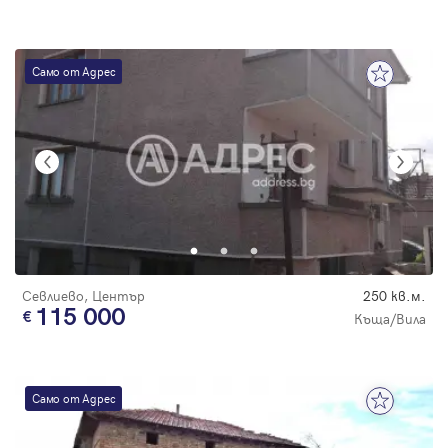
Само от Адрес
Севлиево, Център
250 кв.м.
115 000
Къща/Вила
Само от Адрес