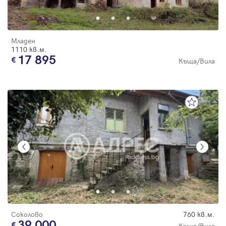
Младен
1110 кв.м.
17 895
Къща/Вила
Соколово
760 кв.м.
39 000
Къща/Вила