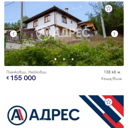
Плачковци, Нейковци
138 кв.м.
155 000
Къща/Вила