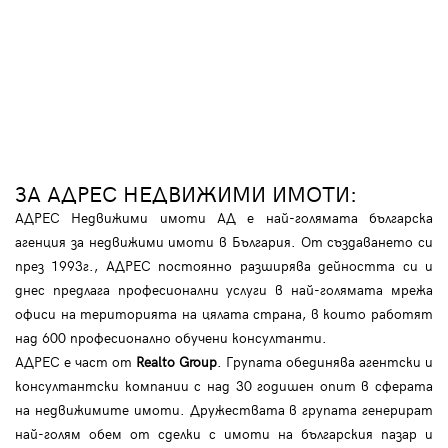
ЗА АДРЕС НЕДВИЖИМИ ИМОТИ:
АДРЕС Недвижими имоти АД е най-голямата българска
агенция за недвижими имоти в България. От създаването си
през 1993г., АДРЕС постоянно разширява дейността си и
днес предлага професионални услуги в най-голямата мрежа
офиси на територията на цялата страна, в които работят
над 600 професионално обучени консултанти.
АДРЕС е част от
Realto Group
. Групата обединява агентски и
консултантски компании с над 30 годишен опит в сферата
на недвижимите имоти. Дружествата в групата генерират
най-голям обем от сделки с имоти на българския пазар и