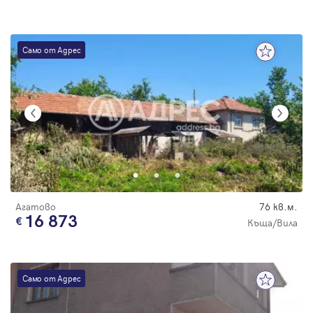
Само от Адрес
Агатово
76 кв.м.
16 873
Къща/Вила
Само от Адрес