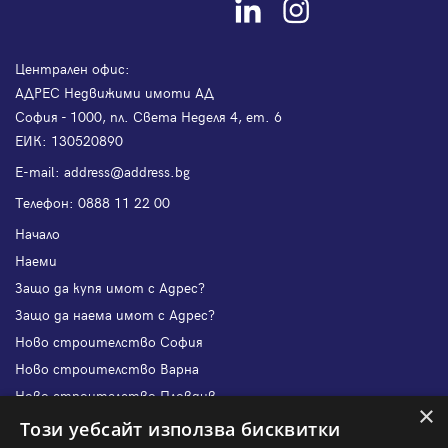
Централен офис:
АДРЕС Недвижими имоти АД
София - 1000, пл. Света Неделя 4, ет. 6
ЕИК: 130520890
Е-mail:
address@address.bg
Телефон:
0888 11 22 00
Начало
Наеми
Защо да купя имот с Адрес?
Защо да наема имот с Адрес?
Ново строителство София
Ново строителство Варна
Ново строителство Пловдив
×
Ново строителство Бургас
Този уебсайт използва бисквитки