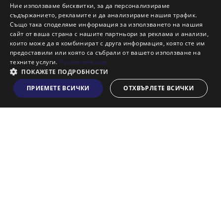
Защо да продам имот с Адрес?
Ние използваме бисквитки, за да персонализираме
Защо да отдам имот с Адрес?
съдържанието, рекламите и да анализираме нашия трафик.
Също така споделяме информация за използването на нашия
Наши офиси
сайт от ваша страна с нашите партньори за реклама и анализи,
Кариери
които може да я комбинират с друга информация, която сте им
предоставили или която са събрали от вашето използване на
Кои сме ние?
техните услуги.
Прочетете още
Франчайз
ПОКАЖЕТЕ ПОДРОБНОСТИ
Блог
ПРИЕМЕТЕ ВСИЧКИ
ОТХВЪРЛЕТЕ ВСИЧКИ
Виж на картата
Искаш ли да получаваш актуална информация за пазара
на недвижими имоти?
Абонирам се
НАЙ-ПОПУЛЯРНИ ТЪРСЕНИЯ: