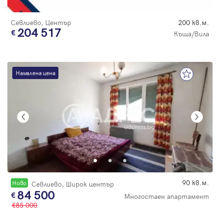
Севлиево, Център
200 кв.м.
204 517
Къща/Вила
Намалена цена
90 кв.м.
Новo
Севлиево, Широк център
84 500
Многостаен апартамент
85 000