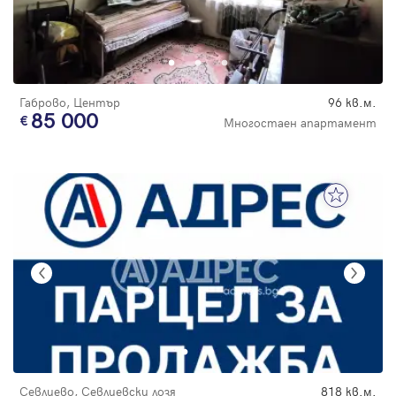
Габрово, Център
96 кв.м.
85 000
Многостаен апартамент
Севлиево, Севлиевски лозя
818 кв.м.