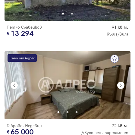
Парола
Петко Славейков
91 кв.м.
13 294
Къща/Вила
Вход с имейл
Само от Адрес
Забравена парола
Регистрация
Габрово, Недевци
72 кв.м.
65 000
Двустаен апартамент