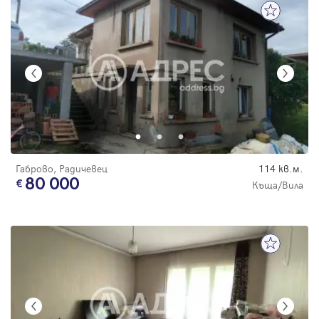
Габрово, Радичевец
114 кв.м.
80 000
Къща/Вила