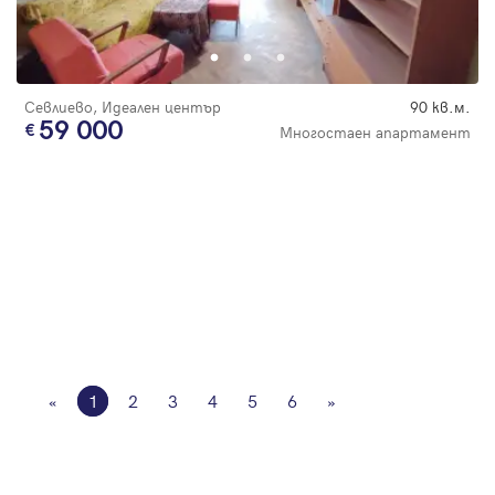
Севлиево, Идеален център
90 кв.м.
59 000
Многостаен апартамент
«
1
2
3
4
5
6
»