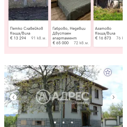
Петко Славейков
Габрово, Недевци
Агатово
Къща/Вила
Двустаен
Къща/Вила
13 294
91 кв.м.
апартамент
16 873
76 кв
65 000
72 кв.м.