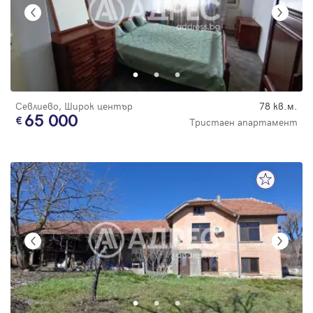
Севлиево, Широк център
78 кв.м.
65 000
Тристаен апартамент