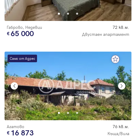
Парола
Габрово, Недевци
72 кв.м.
65 000
Двустаен апартамент
Вход с имейл
Само от Адрес
Забравена парола
Регистрация
Агатово
76 кв.м.
16 873
Къща/Вила