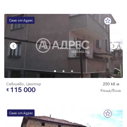
Само от Адрес
Севлиево, Център
250 кв.м.
115 000
Къща/Вила
Само от Адрес