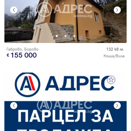
Габрово, Борово
132 кв.м.
155 000
Къща/Вила