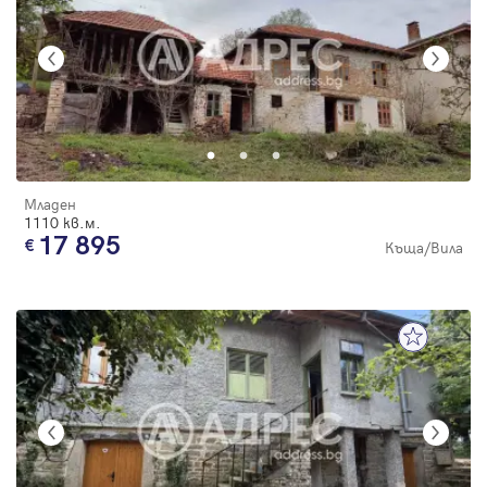
Младен
1110 кв.м.
17 895
Къща/Вила