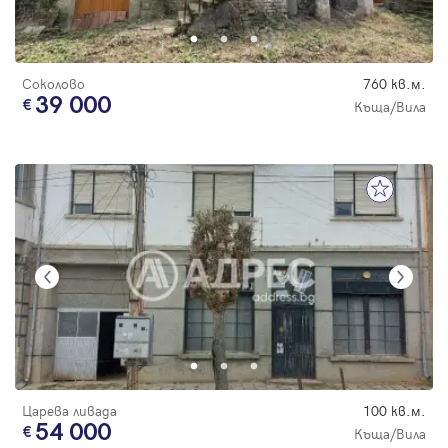
Соколово
760 кв.м.
39 000
Къща/Вила
Царева ливада
100 кв.м.
54 000
Къща/Вила