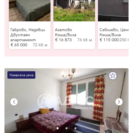
Габрово, Недевци
Агатово
Севлиево, Цент
Двустаен
Къща/Вила
Къща/Вила
апартамент
16 873
76 кв.м.
115 000
250 кв
65 000
72 кв.м.
Намалена цена