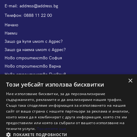
Е-mail:
address@address.bg
Телефон:
0888 11 22 00
Начало
Наеми
Защо да купя имот с Адрес?
Защо да наема имот с Адрес?
Ново строителство София
Ново строителство Варна
Ново строителство Пловдив
×
Ново строителство Бургас
Този уебсайт използва бисквитки
Защо да продам имот с Адрес?
Ние използваме бисквитки, за да персонализираме
Защо да отдам имот с Адрес?
съдържанието, рекламите и да анализираме нашия трафик.
Също така споделяме информация за използването на нашия
Наши офиси
сайт от ваша страна с нашите партньори за реклама и анализи,
Кариери
които може да я комбинират с друга информация, която сте им
предоставили или която са събрали от вашето използване на
Кои сме ние?
техните услуги.
Прочетете още
Франчайз
ПОКАЖЕТЕ ПОДРОБНОСТИ