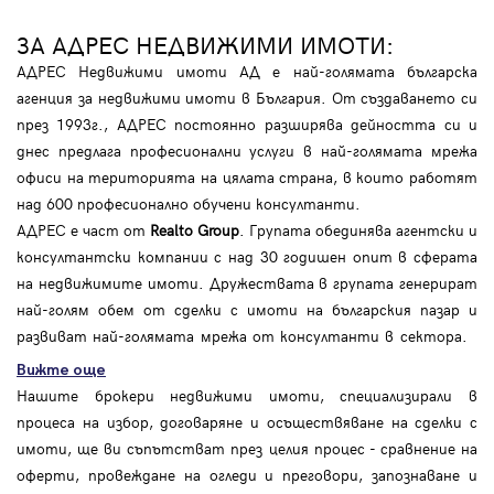
ЗА АДРЕС НЕДВИЖИМИ ИМОТИ:
АДРЕС Недвижими имоти АД е най-голямата българска
агенция за недвижими имоти в България. От създаването си
през 1993г., АДРЕС постоянно разширява дейността си и
днес предлага професионални услуги в най-голямата мрежа
офиси на територията на цялата страна, в които работят
над 600 професионално обучени консултанти.
АДРЕС е част от
Realto Group
. Групата обединява агентски и
консултантски компании с над 30 годишен опит в сферата
на недвижимите имоти. Дружествата в групата генерират
най-голям обем от сделки с имоти на българския пазар и
развиват най-голямата мрежа от консултанти в сектора.
Вижте още
Нашите брокери недвижими имоти, специализирали в
процеса на избор, договаряне и осъществяване на сделки с
имоти, ще ви съпътстват през целия процес - сравнение на
оферти, провеждане на огледи и преговори, запознаване и