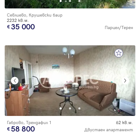
Севлиево, Крушевски баир
2232 кв.м.
35 000
Парцел/Терен
Габрово, Трендафил 1
62 кв.м.
58 800
Двустаен апартамент