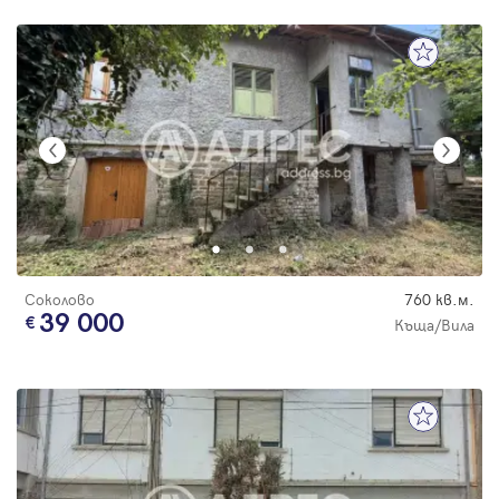
Соколово
760 кв.м.
39 000
Къща/Вила