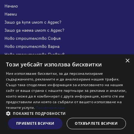
Начало
Наеми
Защо да купя имот с Адрес?
Защо да наема имот с Адрес?
Ново строителство София
Ново строителство Варна
Ново строителство Пловдив
×
Ново строителство Бургас
Този уебсайт използва бисквитки
Защо да продам имот с Адрес?
Ние използваме бисквитки, за да персонализираме
Защо да отдам имот с Адрес?
съдържанието, рекламите и да анализираме нашия трафик.
Също така споделяме информация за използването на нашия
Наши офиси
сайт от ваша страна с нашите партньори за реклама и анализи,
Кариери
които може да я комбинират с друга информация, която сте им
предоставили или която са събрали от вашето използване на
Кои сме ние?
техните услуги.
Прочетете още
Франчайз
ПОКАЖЕТЕ ПОДРОБНОСТИ
Блог
ПРИЕМЕТЕ ВСИЧКИ
ОТХВЪРЛЕТЕ ВСИЧКИ
Виж на картата
Искаш ли да получаваш актуална информация за пазара