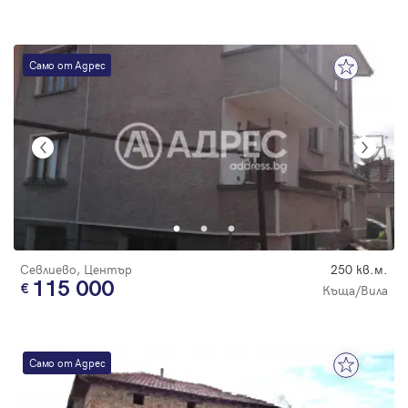
Само от Адрес
Севлиево, Център
250 кв.м.
115 000
Къща/Вила
Само от Адрес