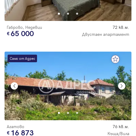
Парола
Габрово, Недевци
72 кв.м.
65 000
Двустаен апартамент
Вход с имейл
Само от Адрес
Забравена парола
Регистрация
Агатово
76 кв.м.
16 873
Къща/Вила