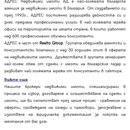
АДРЕС Недвижими имоти АД е най-голямата българска
агенция за недвижими имоти в България. От създаването си
през 1993г., АДРЕС постоянно разширява дейността си и
днес предлага професионални услуги в най-голямата мрежа
офиси на територията на цялата страна, в които работят
над 600 професионално обучени консултанти.
АДРЕС е част от
Realto Group
. Групата обединява агентски и
консултантски компании с над 30 годишен опит в сферата
на недвижимите имоти. Дружествата в групата генерират
най-голям обем от сделки с имоти на българския пазар и
развиват най-голямата мрежа от консултанти в сектора.
Вижте още
Нашите брокери недвижими имоти, специализирали в
процеса на избор, договаряне и осъществяване на сделки с
имоти, ще ви съпътстват през целия процес - сравнение на
оферти, провеждане на огледи и преговори, запознаване и
изготвяне на юридическа документация за покупка на
мечтания от вас дом.