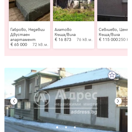
Габрово, Недевци
Агатово
Севлиево, Цент
Двустаен
Къща/Вила
Къща/Вила
апартамент
16 873
76 кв.м.
115 000
250 кв
65 000
72 кв.м.