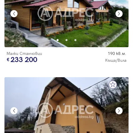
Малки Станчовци
190 кв.м.
233 200
Къща/Вила