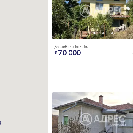
Душевски колиби
Вход
70 000
Влезте с профила си, за да разгледате повече снимки и да получит
по-подробна информация.
Продължи с Facebook
Продължи с Google
Успех!
Успех!
или влезте с имейл
Благодарим ви! Проверете имейл адрес си, за да активирате