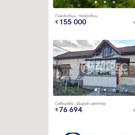
Плачковци, Нейковци
155 000
Севлиево, Широк център
76 694