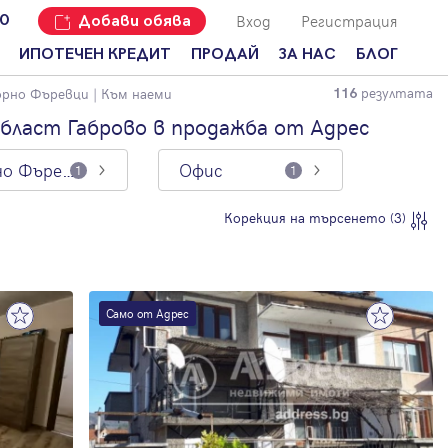
Вход
Регистрация
00
Добави обява
ИПОТЕЧЕН КРЕДИТ
ПРОДАЙ
ЗА НАС
БЛОГ
резултата
орно Фъревци
| Към наеми
116
Добави
Наши офиси
За продавачи
обява
бласт Габрово в продажба от Адрес
Кариери
За купувачи
Защо да
Горно Фъревци
Офис
продам
1
1
Кои сме ние?
Ипотечно
имот с
кредитиране
Адрес?
Мениджмънт
Корекция на търсенето (3)
За
наемодатели
Address Run
За
Франчайз
наематели
Само от Адрес
Често
Анализ на
задавани
пазара
въпроси
Новини