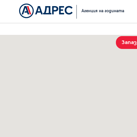
Начало
Резултати от търсене
Агенция на годината
Запа
История на търсенията