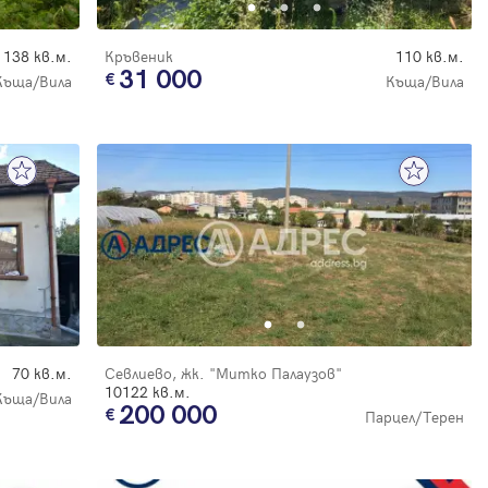
138 кв.м.
Кръвеник
110 кв.м.
31 000
Къща/Вила
Къща/Вила
70 кв.м.
Севлиево, жк. "Митко Палаузов"
10122 кв.м.
Къща/Вила
200 000
Парцел/Терен