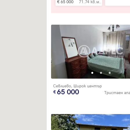
65 000
71.74 кв.м.
Севлиево, Широк център
65 000
Тристаен а