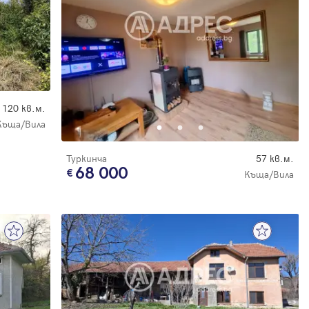
120 кв.м.
Къща/Вила
е
Туркинча
57 кв.м.
68 000
Къща/Вила