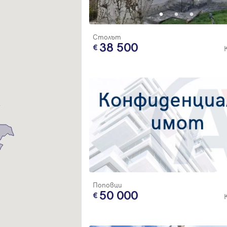
Благодарим ви! Очаквайте скоро да се свържем с вас!
регистрацията.
Имейл
Парола
Столът
38 500
Вход с имейл
Забравена парола
Регистрация
Поповци
50 000