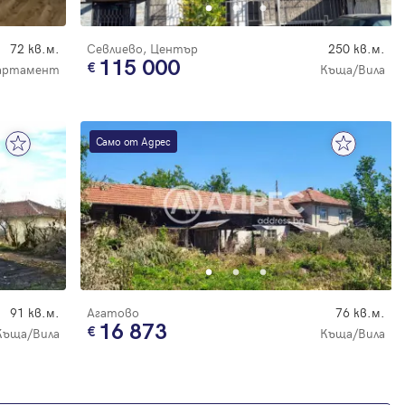
72 кв.м.
Севлиево, Център
250 кв.м.
115 000
артамент
Къща/Вила
Само от Адрес
91 кв.м.
Агатово
76 кв.м.
16 873
Къща/Вила
Къща/Вила