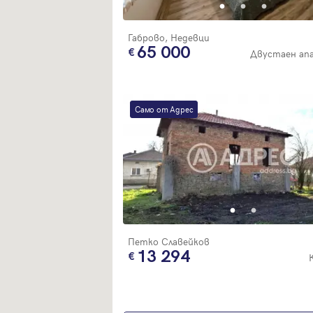
Габрово, Недевци
65 000
Двустаен ап
Само от Адрес
Петко Славейков
13 294