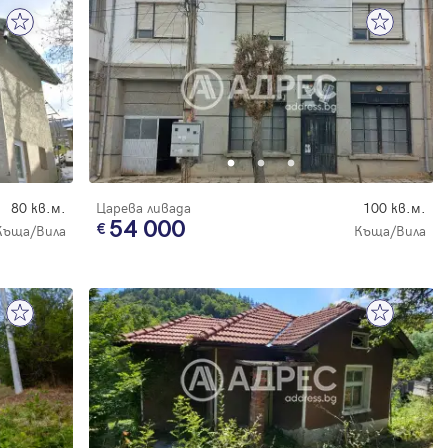
80 кв.м.
Царева ливада
100 кв.м.
54 000
Къща/Вила
Къща/Вила