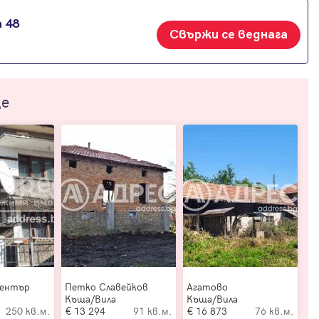
 48
Свържи се веднага
ще
Център
Петко Славейков
Агатово
Къща/Вила
Къща/Вила
250 кв.м.
13 294
91 кв.м.
16 873
76 кв.м.