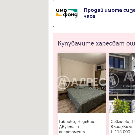
Продай имота си за
часа
Купувачите харесват о
Габрово, Недевци
Севлиево, 
Двустаен
Къща/Вила
апартамент
115 000