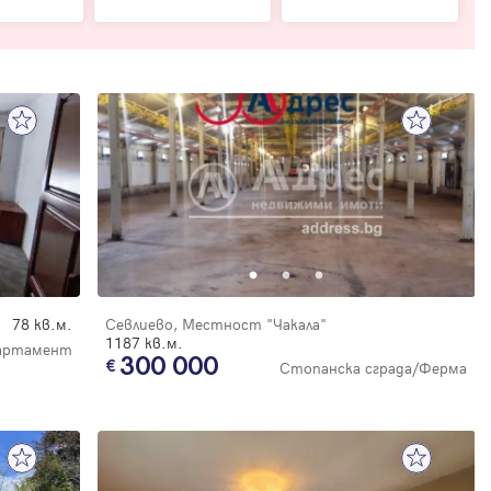
78 кв.м.
Севлиево, Местност "Чакала"
1187 кв.м.
партамент
300 000
Стопанска сграда/Ферма