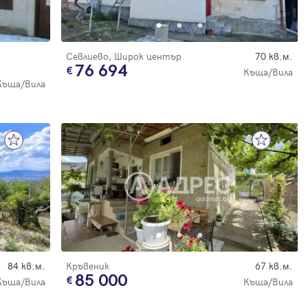
Севлиево, Широк център
70 кв.м.
76 694
Къща/Вила
Къща/Вила
84 кв.м.
Кръвеник
67 кв.м.
85 000
Къща/Вила
Къща/Вила