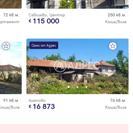
72 кв.м.
Севлиево, Център
250 кв.м.
115 000
артамент
Къща/Вила
Само от Адрес
91 кв.м.
Агатово
76 кв.м.
16 873
Къща/Вила
Къща/Вила