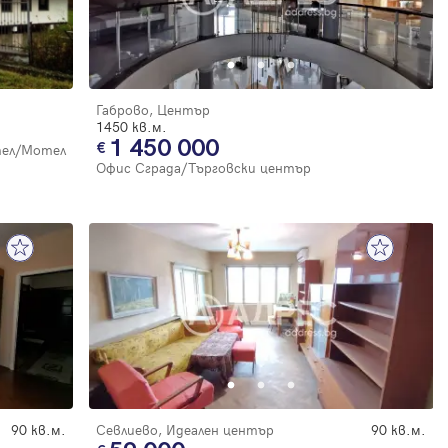
Габрово, Център
1450 кв.м.
1 450 000
ел/Мотел
Офис Сграда/Търговски център
90 кв.м.
Севлиево, Идеален център
90 кв.м.