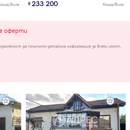
233 200
Къща/Вила
Къща/Вила
те оферти
възможност да получите детайлна информация за всеки имот,
е