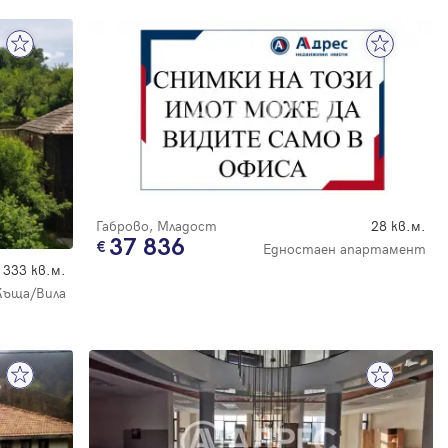
Габрово, Младост
28 кв.м.
37 836
Едностаен апартамент
333 кв.м.
Къща/Вила