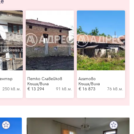
ще
Център
Петко Славейков
Агатово
Къща/Вила
Къща/Вила
250 кв.м.
13 294
91 кв.м.
16 873
76 кв.м.