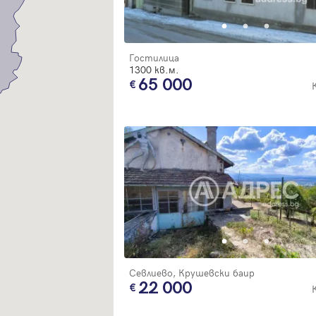
Благодарим ви! Очаквайте скоро да се свържем с вас!
регистрацията.
Имейл
Парола
Гостилица
1300 кв.м.
65 000
Вход с имейл
Забравена парола
Регистрация
Севлиево, Крушевски баир
22 000