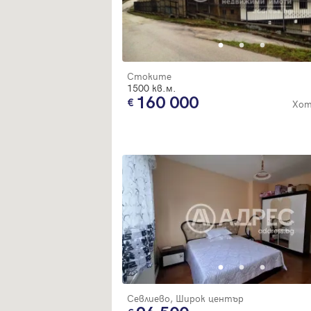
Стоките
1500 кв.м.
160 000
Хот
Севлиево, Широк център