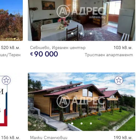
520 кв.м.
Севлиево, Идеален център
103 кв.м.
90 000
цел/Терен
Тристаен апартамент
156 кв.м.
Малки Станчовци
190 кв.м.