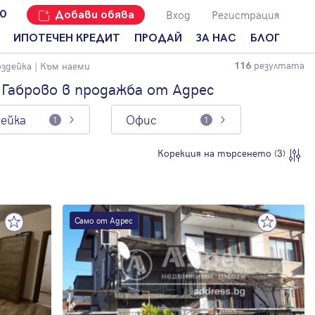
Вход
Регистрация
00
Добави обява
ИПОТЕЧЕН КРЕДИТ
ПРОДАЙ
ЗА НАС
БЛОГ
резултата
оздейка
| Към наеми
116
Добави
Наши офиси
За продавачи
обява
 Габрово в продажба от Адрес
Кариери
За купувачи
Защо да
дейка
Офис
продам
1
1
Кои сме ние?
Ипотечно
имот с
кредитиране
Адрес?
Мениджмънт
Корекция на търсенето (3)
За
наемодатели
Address Run
За
Франчайз
наематели
Само от Адрес
Често
Анализ на
задавани
пазара
въпроси
Новини