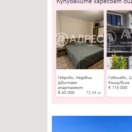
Купувачите харесват о
Габрово, Недевци
Севлиево, 
Двустаен
Къща/Вила
апартамент
115 000
65 000
72 кв.м.