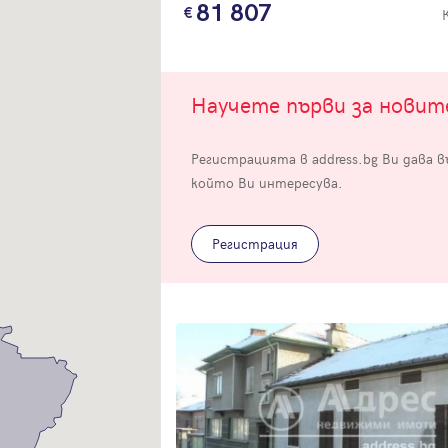
81 807
Научете първи за нови
Регистрацията в address.bg Ви дава 
Вход
който Ви интересува.
Влезте с профила си, за да разгледате повече снимки и да получит
по-подробна информация.
Регистрация
Продължи с Facebook
Продължи с Google
Успех!
Успех!
или влезте с имейл
Благодарим ви! Проверете имейл адрес си, за да активирате