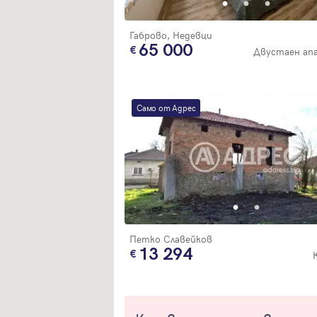
Габрово, Недевци
65 000
Двустаен ап
Само от Адрес
Петко Славейков
13 294