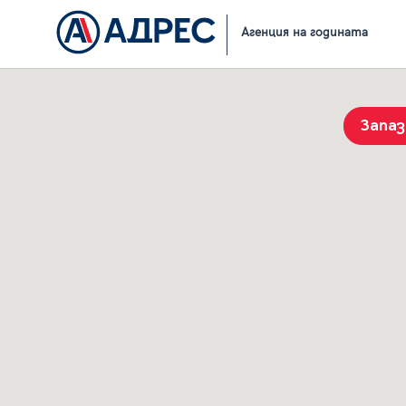
Начало
Резултати от търсене
Агенция на годината
Запа
История на търсенията