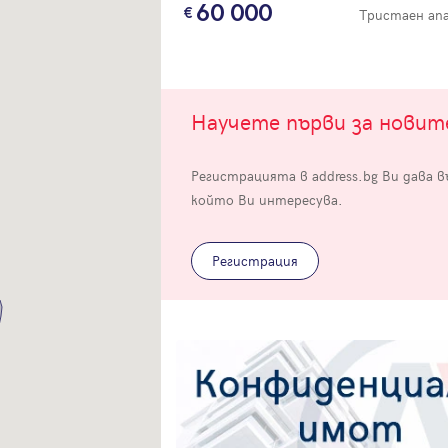
60 000
Тристаен а
Научете първи за нови
Вход
Регистрацията в address.bg Ви дава 
който Ви интересува.
Влезте с профила си, за да разгледате повече снимки и да получит
по-подробна информация.
Регистрация
Продължи с Facebook
Продължи с Google
Успех!
Успех!
или влезте с имейл
Благодарим ви! Проверете имейл адрес си, за да активирате