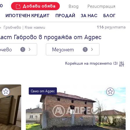
Вход
Регистрация
00
Добави обява
ИПОТЕЧЕН КРЕДИТ
ПРОДАЙ
ЗА НАС
БЛОГ
резултата
Гръбчево
| Към наеми
116
Добави
Наши офиси
За продавачи
обява
аст Габрово в продажба от Адрес
Кариери
За купувачи
Защо да
бчево
Мезонет
продам
1
1
Кои сме ние?
Ипотечно
имот с
кредитиране
Адрес?
Мениджмънт
Корекция на търсенето (3)
За
наемодатели
Address Run
За
Франчайз
наематели
Само от Адрес
Често
Анализ на
задавани
пазара
въпроси
Новини