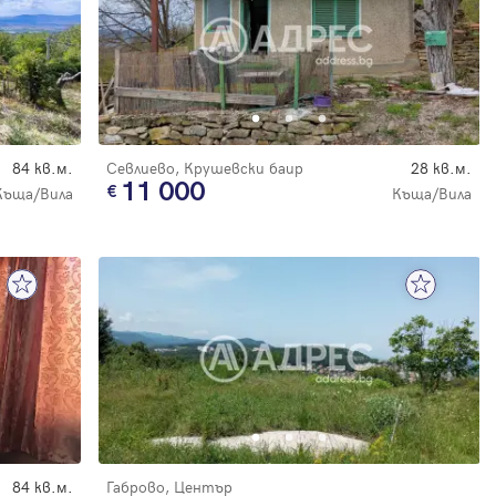
84 кв.м.
Севлиево, Крушевски баир
28 кв.м.
11 000
Къща/Вила
Къща/Вила
84 кв.м.
Габрово, Център