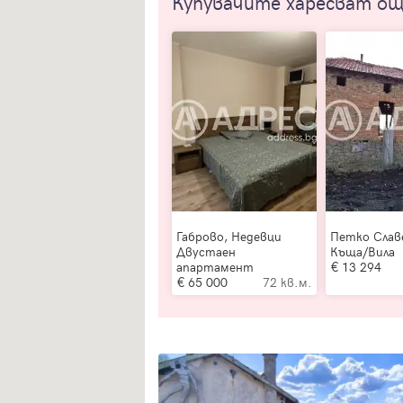
Купувачите харесват о
Габрово, Недевци
Петко Слав
Двустаен
Къща/Вила
апартамент
13 294
65 000
72 кв.м.