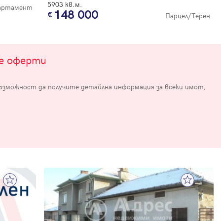
5903 кв.м.
партамент
148 000
Парцел/Терен
те оферти
възможност да получите детайлна информация за всеки имот,
е