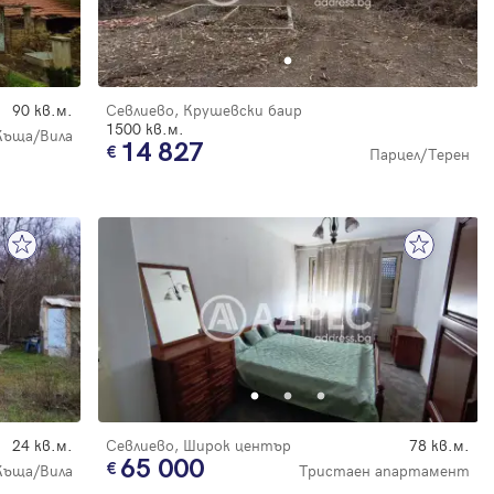
90 кв.м.
Севлиево, Крушевски баир
1500 кв.м.
Къща/Вила
14 827
Парцел/Терен
24 кв.м.
Севлиево, Широк център
78 кв.м.
65 000
Къща/Вила
Тристаен апартамент