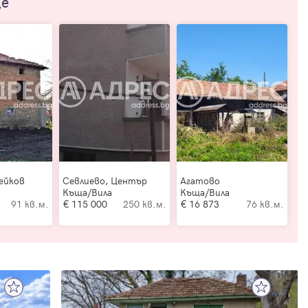
ще
ейков
Севлиево, Център
Агатово
Къща/Вила
Къща/Вила
91 кв.м.
115 000
250 кв.м.
16 873
76 кв.м.