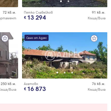
72 кв.м.
Петко Славейков
91 кв.м.
13 294
артамент
Къща/Вила
Само от Адрес
250 кв.м.
Агатово
76 кв.м.
16 873
Къща/Вила
Къща/Вила