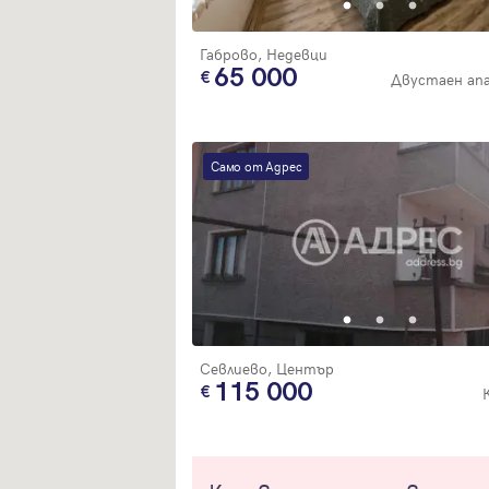
Габрово, Недевци
65 000
Двустаен ап
Само от Адрес
Севлиево, Център
115 000