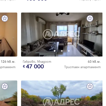
126 кв.м.
Габрово, Младост
63 кв.м.
47 000
партамент
Тристаен апартамент