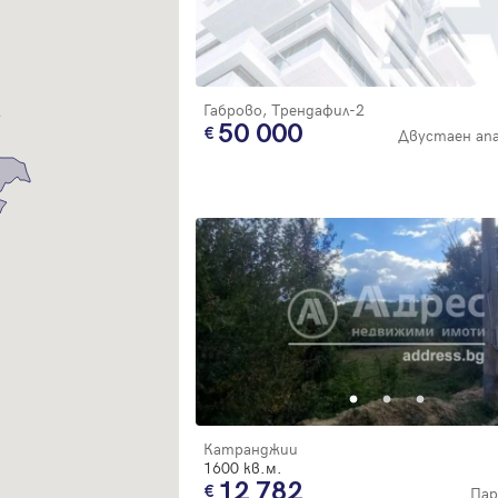
Благодарим ви! Очаквайте скоро да се свържем с вас!
регистрацията.
Имейл
Парола
Габрово, Трендафил-2
50 000
Двустаен ап
Вход с имейл
Забравена парола
Регистрация
Катранджии
1600 кв.м.
12 782
Пар