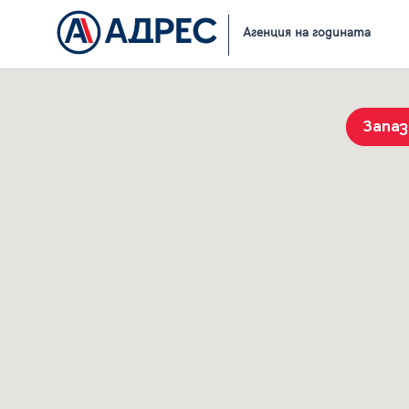
Начало
Резултати от търсене
Агенция на годината
Запа
История на търсенията