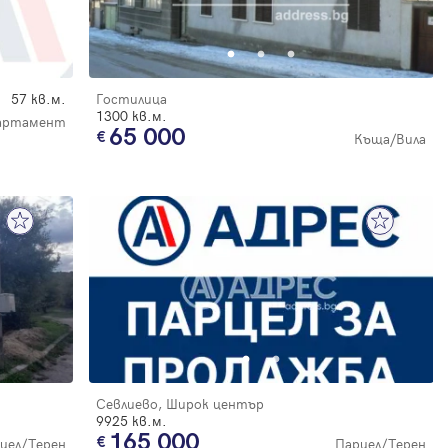
57 кв.м.
Гостилица
1300 кв.м.
артамент
65 000
Къща/Вила
Севлиево, Широк център
9925 кв.м.
165 000
цел/Терен
Парцел/Терен