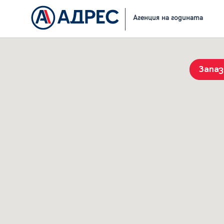
Начало
Резултати от търсене
Агенция на годината
Запа
История на търсенията