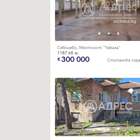
Севлиево, Местност "Чакала"
1187 кв.м.
300 000
Стопанска сгр