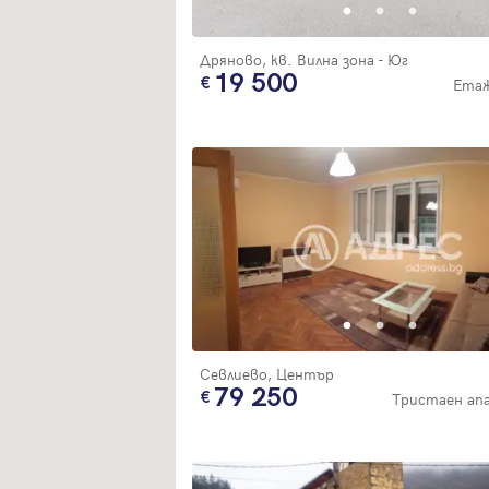
Дряново, кв. Вилна зона - Юг
19 500
Етаж
Севлиево, Център
79 250
Тристаен а