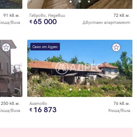
91 кв.м.
Габрово, Недевци
72 кв.м.
65 000
Къща/Вила
Двустаен апартамент
Само от Адрес
250 кв.м.
Агатово
76 кв.м.
16 873
Къща/Вила
Къща/Вила