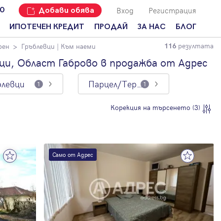
Вход
Регистрация
00
Добави обява
ИПОТЕЧЕН КРЕДИТ
ПРОДАЙ
ЗА НАС
БЛОГ
резултата
рен
Гръблевци
| Към наеми
116
Добави
Наши офиси
За продавачи
обява
ци, Област Габрово в продажба от Адрес
Кариери
За купувачи
Защо да
блевци
Парцел/Терен
продам
1
1
Кои сме ние?
Ипотечно
имот с
кредитиране
Адрес?
Мениджмънт
Корекция на търсенето (3)
За
наемодатели
Address Run
За
Франчайз
наематели
Само от Адрес
Често
Анализ на
задавани
пазара
въпроси
Новини