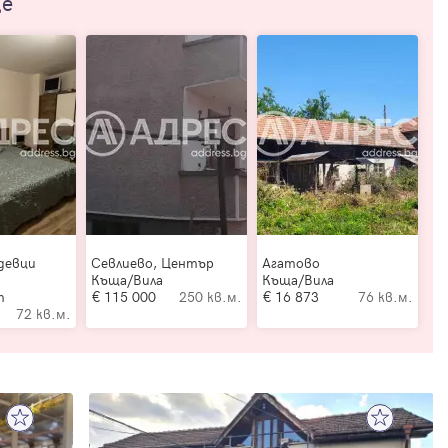
ще
девци
Севлиево, Център
Агатово
Къща/Вила
Къща/Вила
т
115 000
250 кв.м.
16 873
76 кв.м.
72 кв.м.