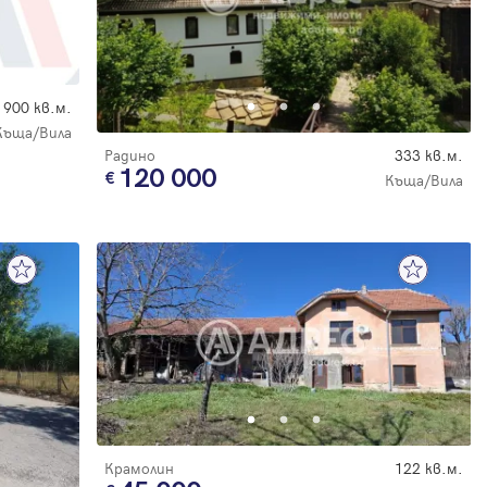
900 кв.м.
Къща/Вила
Радино
333 кв.м.
120 000
Къща/Вила
Крамолин
122 кв.м.