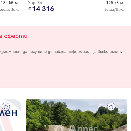
134 кв.м.
Хирево
125 кв.м.
14 316
Къща/Вила
Къща/Вила
те оферти
възможност да получите детайлна информация за всеки имот,
е