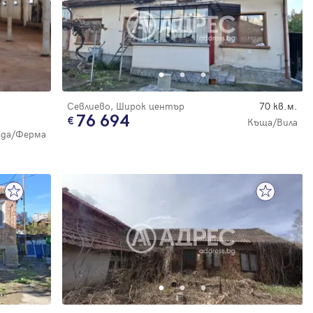
Севлиево, Широк център
70 кв.м.
76 694
Къща/Вила
ада/Ферма