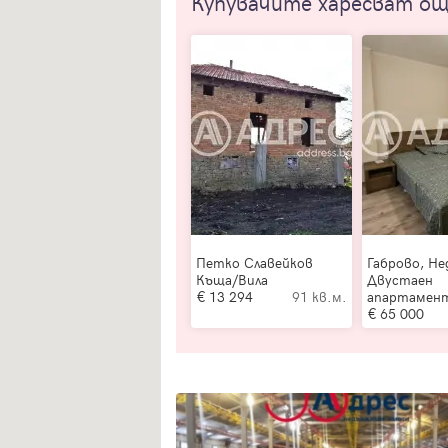
Купувачите харесват о
Петко Славейков
Габрово, Не
Къща/Вила
Двустаен
13 294
91 кв.м.
апартамен
65 000