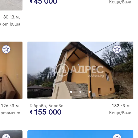
45 000
Къща/Вила
80 кв.м.
 от къща
126 кв.м.
Габрово, Борово
132 кв.м.
155 000
партамент
Къща/Вила