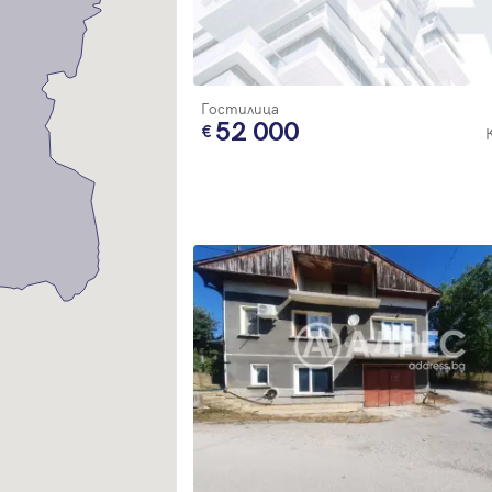
Благодарим ви! Очаквайте скоро да се свържем с вас!
регистрацията.
Имейл
Парола
Гостилица
52 000
Вход с имейл
Забравена парола
Регистрация