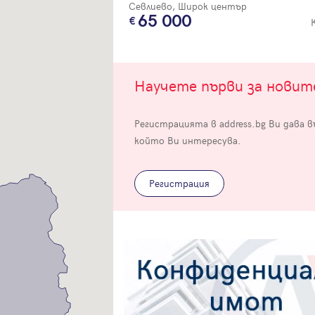
Севлиево, Широк център
65 000
Научете първи за нови
Вход
Регистрацията в address.bg Ви дава 
който Ви интересува.
Влезте с профила си, за да разгледате повече снимки и да получит
по-подробна информация.
Регистрация
Продължи с Facebook
Продължи с Google
Успех!
Успех!
или влезте с имейл
Благодарим ви! Проверете имейл адрес си, за да активирате