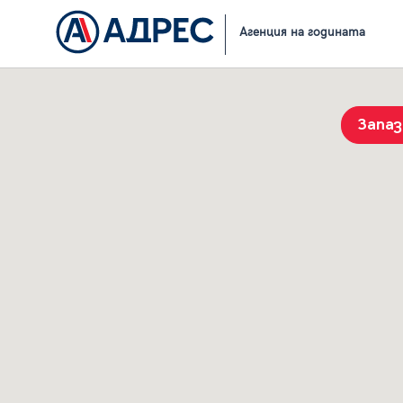
Начало
Резултати от търсене
Агенция на годината
Запа
История на търсенията