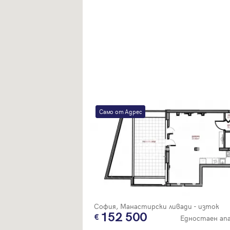
Само от Адрес
София, Манастирски ливади - изток
152 500
Едностаен а