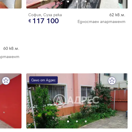
София, Суха река
62 кв.м.
117 100
Едностаен апартамент
60 кв.м.
партамент
Само от Адрес