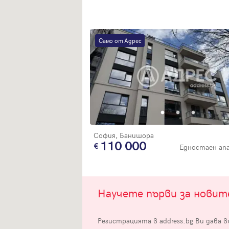
Само от Адрес
Вход
Влезте с профила си, за да разгледате повече снимки и да получит
по-подробна информация.
София, Банишора
110 000
Едностаен а
Продължи с Facebook
Продължи с Google
Научете първи за нови
Успех!
Успех!
или влезте с имейл
Регистрацията в address.bg Ви дава 
Благодарим ви! Проверете имейл адрес си, за да активирате