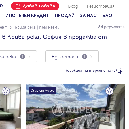
Вход
Регистрация
00
Добави обява
ИПОТЕЧЕН КРЕДИТ
ПРОДАЙ
ЗА НАС
БЛОГ
резултата
мент
Крива река
| Към наеми
84
Добави
Наши офиси
За продавачи
обява
в Крива река, София в продажба от
Кариери
За купувачи
Защо да
продам
Кои сме ние?
Ипотечно
имот с
кредитиране
ва река
Едностаен апартамент
1
1
Адрес?
Мениджмънт
За
Корекция на търсенето (3)
наемодатели
Address Run
За
Франчайз
наематели
Само от Адрес
Често
Анализ на
задавани
пазара
въпроси
Новини