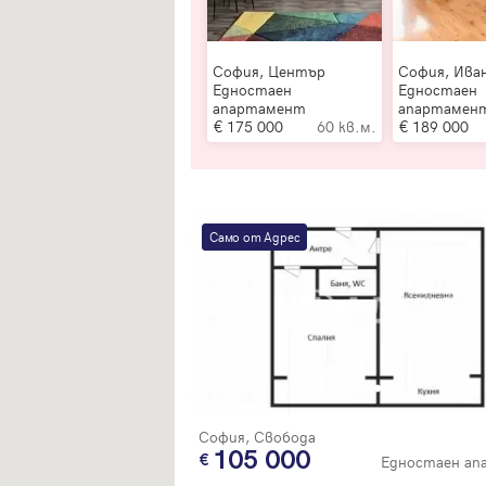
София, Център
София, Ива
Едностаен
Едностаен
апартамент
апартамен
175 000
60 кв.м.
189 000
Само от Адрес
София, Свобода
105 000
Едностаен а