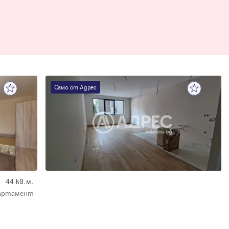
Само от Адрес
44 кв.м.
партамент