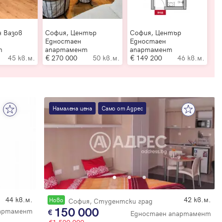
н Вазов
София, Център
София, Център
Едностаен
Едностаен
т
апартамент
апартамент
45 кв.м.
270 000
50 кв.м.
149 200
46 кв.м.
Намалена цена
Само от Адрес
44 кв.м.
42 кв.м.
Новo
София, Студентски град
150 000
партамент
Едностаен апартамент