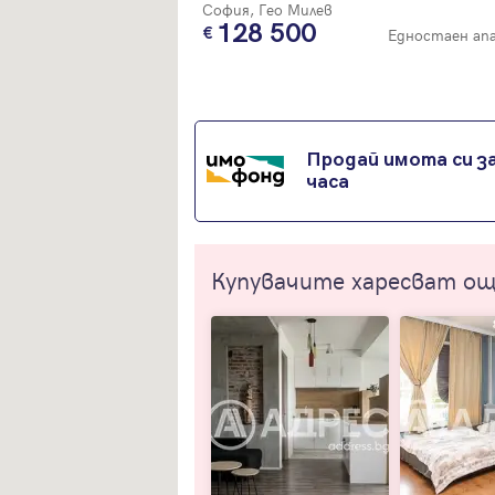
София, Гео Милев
128 500
Едностаен а
Продай имота си за
часа
Купувачите харесват о