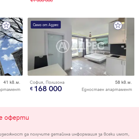
1 500 000
Само от Адрес
е
41 кв.м.
София, Полигона
58 кв.м.
168 000
партамент
Едностаен апартамент
те оферти
възможност да получите детайлна информация за всеки имот,