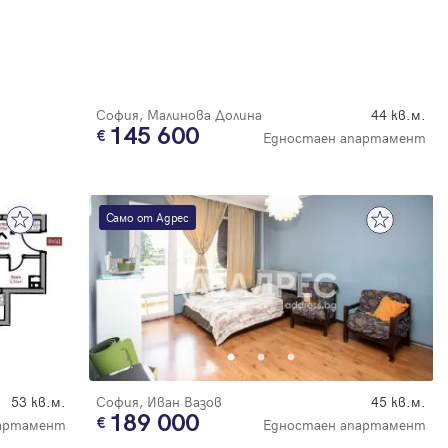
София, Малинова Долина
44 кв.м.
145 600
Едностаен апартамент
Само от Адрес
53 кв.м.
София, Иван Вазов
45 кв.м.
189 000
партамент
Едностаен апартамент