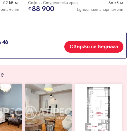
52 кв.м.
София, Студентски град
36 кв.м.
88 900
партамент
Едностаен апартамент
 48
Свържи се веднага
ще