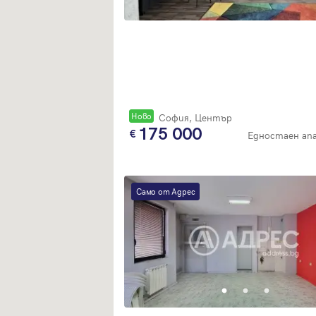
Новo
София, Център
175 000
Едностаен а
Само от Адрес