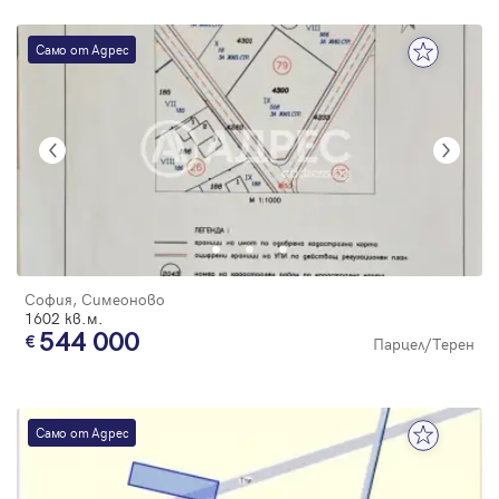
Само от Адрес
София, Симеоново
1602 кв.м.
544 000
Парцел/Терен
Само от Адрес