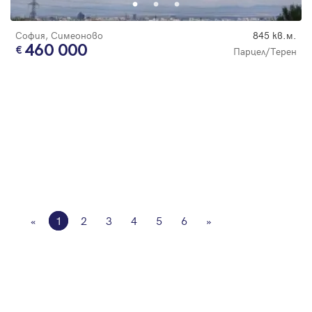
София, Симеоново
845 кв.м.
460 000
Парцел/Терен
«
1
2
3
4
5
6
»