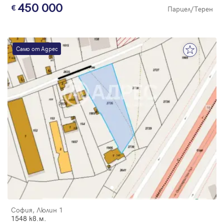
450 000
Парцел/Терен
Само от Адрес
София, Люлин 1
1548 кв.м.