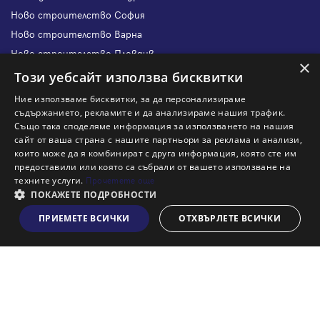
Ново строителство София
Ново строителство Варна
Ново строителство Пловдив
×
Ново строителство Бургас
Този уебсайт използва бисквитки
Защо да продам имот с Адрес?
Ние използваме бисквитки, за да персонализираме
Защо да отдам имот с Адрес?
съдържанието, рекламите и да анализираме нашия трафик.
Също така споделяме информация за използването на нашия
Наши офиси
сайт от ваша страна с нашите партньори за реклама и анализи,
Кариери
които може да я комбинират с друга информация, която сте им
предоставили или която са събрали от вашето използване на
Кои сме ние?
техните услуги.
Прочетете още
Франчайз
ПОКАЖЕТЕ ПОДРОБНОСТИ
Блог
ПРИЕМЕТЕ ВСИЧКИ
ОТХВЪРЛЕТЕ ВСИЧКИ
Виж на картата
Искаш ли да получаваш актуална информация за пазара
на недвижими имоти?