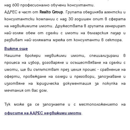
над 600 професионално обучени консултанти.
АДРЕС е част от
Realto Group
. Групата обединява агентски и
консултантски компании с над 30 годишен опит в сферата
на недвижимите имоти. Дружествата в групата генерират
най-голям обем от сделки с имоти на българския пазар и
развиват най-голямата мрежа от консултанти в сектора.
Вижте още
Нашите брокери недвижими имоти, специализирали в
процеса на избор, договаряне и осъществяване на сделки с
имоти, ще ви съпътстват през целия процес - сравнение на
оферти, провеждане на огледи и преговори, запознаване и
изготвяне на юридическа документация за покупка на
мечтания от вас дом.
Тук може да се запознаете и с местоположението на
.
офисите на АДРЕС
недвижими имоти