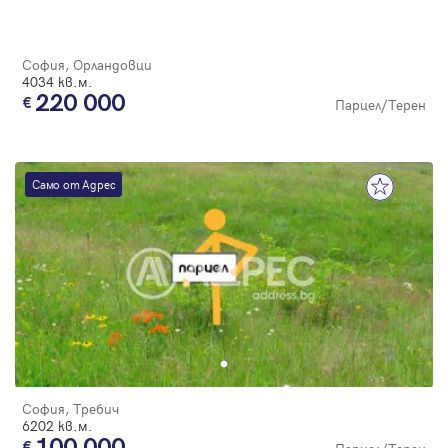
София, Орландовци
4034 кв.м.
220 000
Парцел/Терен
Само от Адрес
София, Требич
6202 кв.м.
100 000