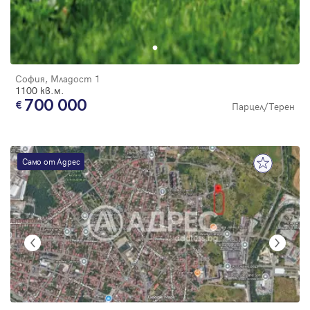
София, Младост 1
1100 кв.м.
700 000
Парцел/Терен
Само от Адрес