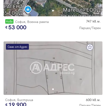
Парола
747 кв.м.
Новo
София, Военна рампа
53 000
Парцел/Терен
Вход с имейл
Забравена парола
Само от Адрес
Регистрация
София, Бистрица
600 кв.м.
19 900
Парцел/Терен