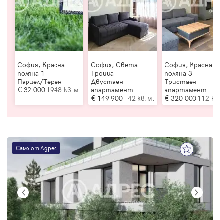
София, Красна
София, Света
София, Красна
поляна 1
Троица
поляна 3
Парцел/Терен
Двустаен
Тристаен
32 000
1948 кв.м.
апартамент
апартамент
149 900
42 кв.м.
320 000
112 кв
Само от Адрес