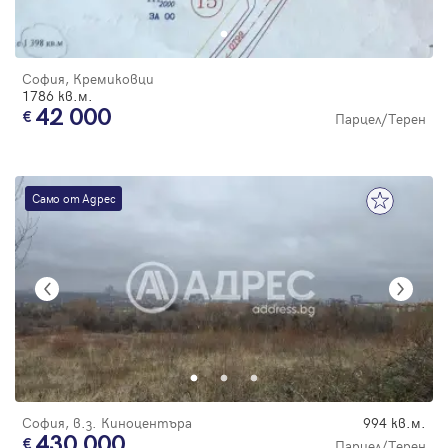
София, Кремиковци
1786 кв.м.
42 000
Парцел/Терен
Само от Адрес
София, в.з. Киноцентъра
994 кв.м.
430 000
Парцел/Терен