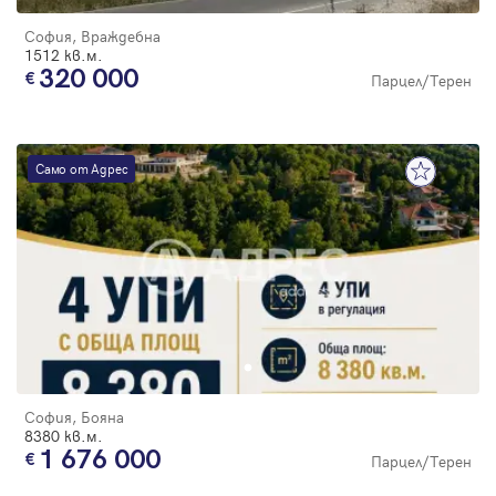
София, Враждебна
1512 кв.м.
320 000
Парцел/Терен
Само от Адрес
София, Бояна
8380 кв.м.
1 676 000
Парцел/Терен