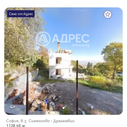
Само от Адрес
София, в.з. Симеоново - Драгалевци
1138 кв.м.