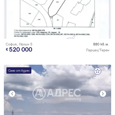
София, Люлин 5
880 кв.м.
520 000
Парцел/Терен
Само от Адрес