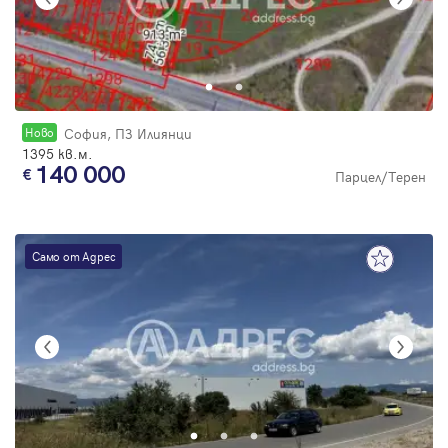
Новo
София, ПЗ Илиянци
1395 кв.м.
140 000
Парцел/Терен
Само от Адрес