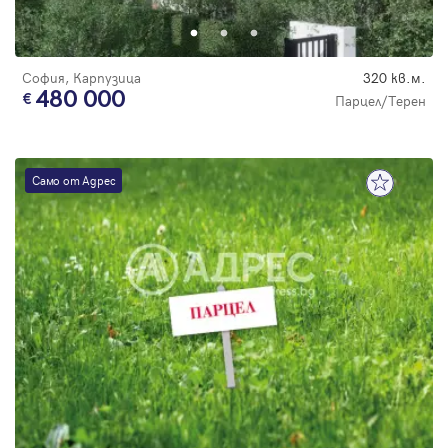
София, Карпузица
320 кв.м.
480 000
Парцел/Терен
Само от Адрес