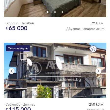
Парола
Габрово, Недевци
72 кв.м.
65 000
Двустаен апартамент
Вход с имейл
Само от Адрес
Забравена парола
Регистрация
Севлиево, Център
250 кв.м.
115 000
Къща/Вила