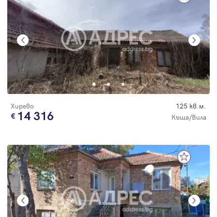
Хирево
125 кв.м.
14 316
Къща/Вила