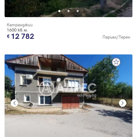
Катранджии
1600 кв.м.
12 782
Парцел/Терен