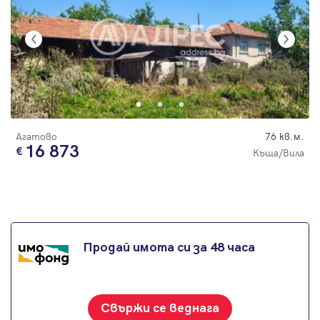
Агатово
76 кв.м.
16 873
Къща/Вила
Продай имота си за 48 часа
Свържи се веднага