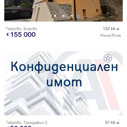
Габрово, Борово
132 кв.м.
155 000
Къща/Вила
Габрово, Трендафил-2
57 кв.м.