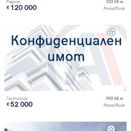
Радино
333 кв.м.
120 000
Къща/Вила
Гостилица
900 кв.м.
52 000
Къща/Вила