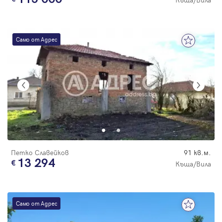
Само от Адрес
Петко Славейков
91 кв.м.
13 294
Къща/Вила
Само от Адрес