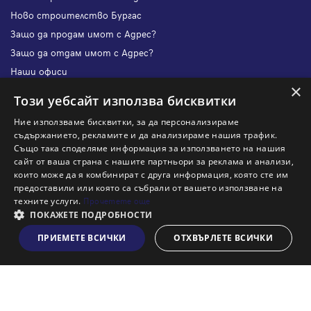
Ново строителство Бургас
Защо да продам имот с Адрес?
Защо да отдам имот с Адрес?
Наши офиси
×
Кариери
Този уебсайт използва бисквитки
Кои сме ние?
Ние използваме бисквитки, за да персонализираме
Франчайз
съдържанието, рекламите и да анализираме нашия трафик.
Блог
Също така споделяме информация за използването на нашия
сайт от ваша страна с нашите партньори за реклама и анализи,
Искаш ли да получаваш актуална информация за пазара
които може да я комбинират с друга информация, която сте им
на недвижими имоти?
предоставили или която са събрали от вашето използване на
техните услуги.
Прочетете още
ПОКАЖЕТЕ ПОДРОБНОСТИ
ПРИЕМЕТЕ ВСИЧКИ
ОТХВЪРЛЕТЕ ВСИЧКИ
Виж на картата
Абонирам се