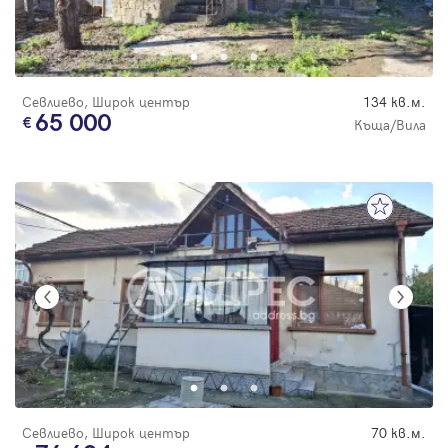
Севлиево, Широк център
134 кв.м.
65 000
Къща/Вила
Севлиево, Широк център
70 кв.м.