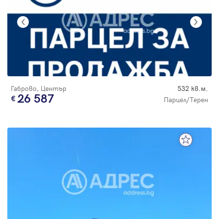
Габрово, Център
532 кв.м.
26 587
Парцел/Терен