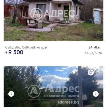
Севлиево, Севлиевски лозя
24 кв.м.
9 500
Къща/Вила