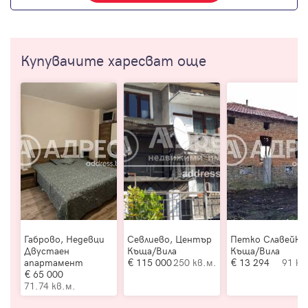
Купувачите харесват още
Габрово, Недевци
Севлиево, Център
Петко Славейко
Двустаен
Къща/Вила
Къща/Вила
апартамент
115 000
250 кв.м.
13 294
91 кв
65 000
71.74 кв.м.