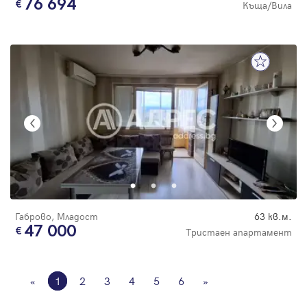
76 694
Къща/Вила
Габрово, Младост
63 кв.м.
47 000
Тристаен апартамент
«
1
2
3
4
5
6
»