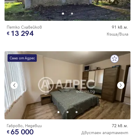
Парола
Петко Славейков
91 кв.м.
13 294
Къща/Вила
Вход с имейл
Само от Адрес
Забравена парола
Регистрация
Габрово, Недевци
72 кв.м.
65 000
Двустаен апартамент