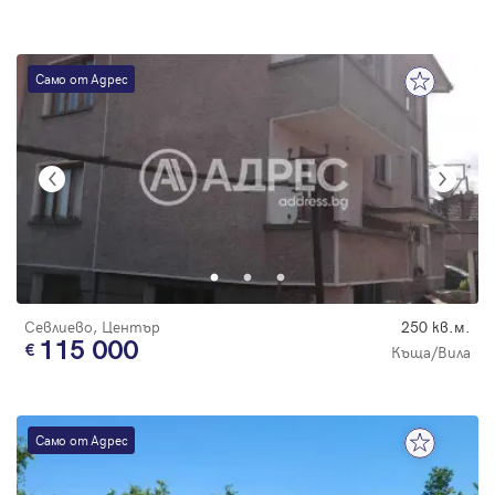
Само от Адрес
Севлиево, Център
250 кв.м.
115 000
Къща/Вила
Само от Адрес