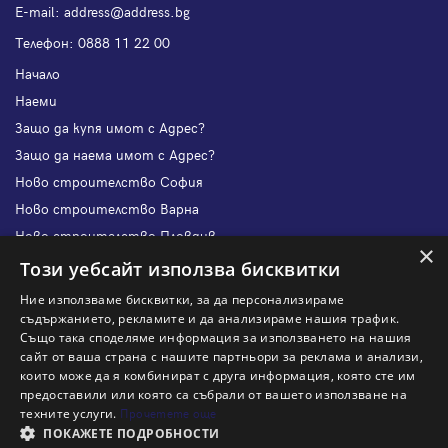
Е-mail:
address@address.bg
Телефон:
0888 11 22 00
Начало
Наеми
Защо да купя имот с Адрес?
Защо да наема имот с Адрес?
Ново строителство София
Ново строителство Варна
Ново строителство Пловдив
×
Ново строителство Бургас
Този уебсайт използва бисквитки
Защо да продам имот с Адрес?
Ние използваме бисквитки, за да персонализираме
Защо да отдам имот с Адрес?
съдържанието, рекламите и да анализираме нашия трафик.
Също така споделяме информация за използването на нашия
Наши офиси
сайт от ваша страна с нашите партньори за реклама и анализи,
Кариери
които може да я комбинират с друга информация, която сте им
предоставили или която са събрали от вашето използване на
Кои сме ние?
техните услуги.
Прочетете още
Франчайз
ПОКАЖЕТЕ ПОДРОБНОСТИ