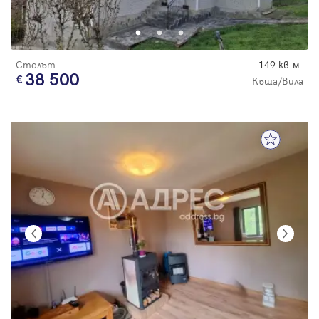
Столът
149 кв.м.
38 500
Къща/Вила