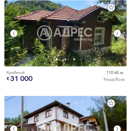
Кръвеник
110 кв.м.
31 000
Къща/Вила