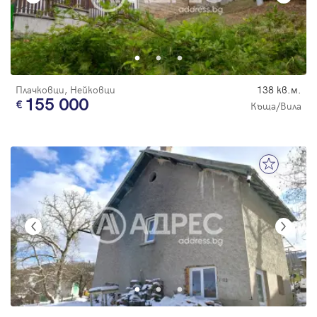
Плачковци, Нейковци
138 кв.м.
155 000
Къща/Вила