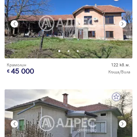
Крамолин
122 кв.м.
45 000
Къща/Вила