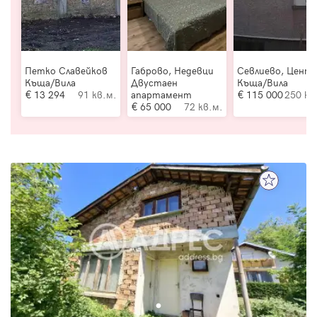
Петко Славейков
Габрово, Недевци
Севлиево, Цент
Къща/Вила
Двустаен
Къща/Вила
13 294
91 кв.м.
апартамент
115 000
250 кв
65 000
72 кв.м.