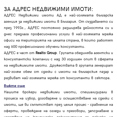
ЗА АДРЕС НЕДВИЖИМИ ИМОТИ:
АДРЕС Недвижими имоти АД е най-голямата българска
агенция за недвижими имоти в България. От създаването си
през 1993г., АДРЕС постоянно разширява дейността си и
днес предлага професионални услуги в най-голямата мрежа
офиси на територията на цялата страна, в които работят
над 600 професионално обучени консултанти.
АДРЕС е част от
Realto Group
. Групата обединява агентски и
консултантски компании с над 30 годишен опит в сферата
на недвижимите имоти. Дружествата в групата генерират
най-голям обем от сделки с имоти на българския пазар и
развиват най-голямата мрежа от консултанти в сектора.
Вижте още
Нашите брокери недвижими имоти, специализирали в
процеса на избор, договаряне и осъществяване на сделки с
имоти, ще ви съпътстват през целия процес - сравнение на
оферти, провеждане на огледи и преговори, запознаване и
изготвяне на юридическа документация за покупка на