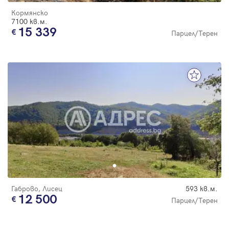
Кормянско
7100 кв.м.
15 339
Парцел/Терен
Габрово, Лисец
593 кв.м.
12 500
Парцел/Терен