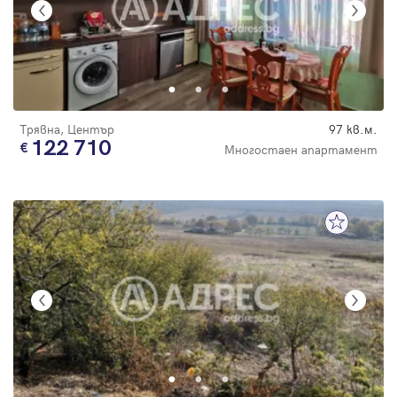
Трявна, Център
97 кв.м.
122 710
Многостаен апартамент