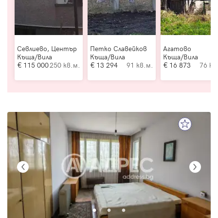
Севлиево, Център
Петко Славейков
Агатово
Къща/Вила
Къща/Вила
Къща/Вила
115 000
250 кв.м.
13 294
91 кв.м.
16 873
76 кв