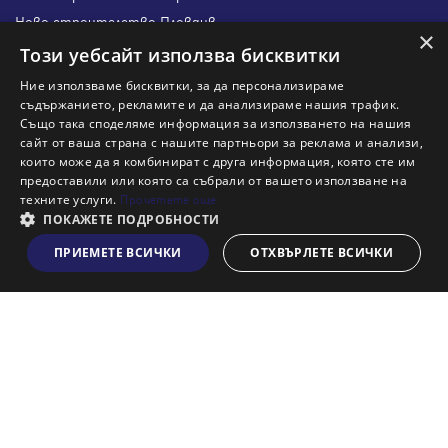
Ново строителство Пловдив
×
Ново строителство Бургас
Този уебсайт използва бисквитки
Защо да продам имот с Адрес?
Ние използваме бисквитки, за да персонализираме
Защо да отдам имот с Адрес?
съдържанието, рекламите и да анализираме нашия трафик.
Също така споделяме информация за използването на нашия
Наши офиси
сайт от ваша страна с нашите партньори за реклама и анализи,
Кариери
които може да я комбинират с друга информация, която сте им
предоставили или която са събрали от вашето използване на
Кои сме ние?
техните услуги.
Прочетете още
Франчайз
ПОКАЖЕТЕ ПОДРОБНОСТИ
Блог
ПРИЕМЕТЕ ВСИЧКИ
ОТХВЪРЛЕТЕ ВСИЧКИ
Виж на картата
Искаш ли да получаваш актуална информация за пазара
на недвижими имоти?
Абонирам се