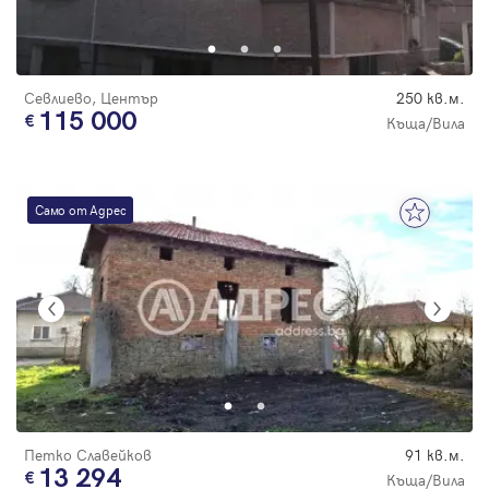
Парола
С намалена
цена
Севлиево, Център
250 кв.м.
115 000
Къща/Вила
Вход с имейл
Само от Адрес
Забравена парола
Регистрация
Петко Славейков
91 кв.м.
13 294
Къща/Вила