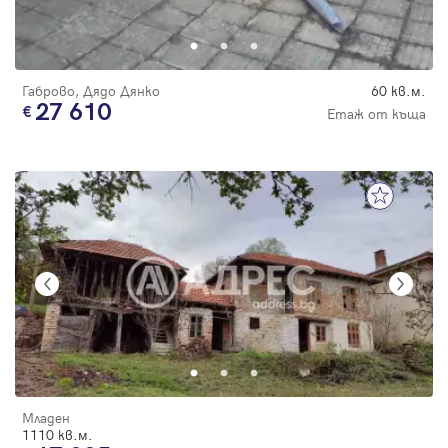
Габрово, Дядо Дянко
60 кв.м.
27 610
Етаж от къща
Младен
1110 кв.м.