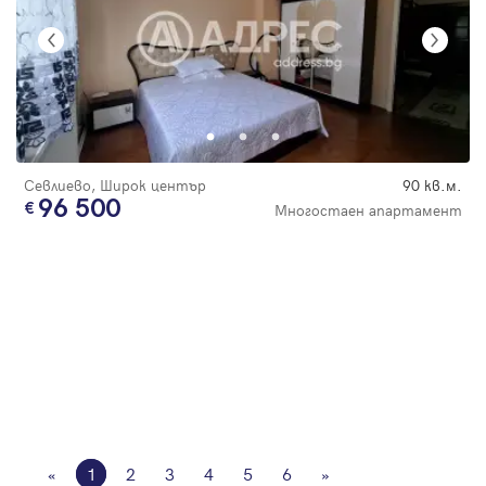
Севлиево, Широк център
90 кв.м.
96 500
Многостаен апартамент
«
1
2
3
4
5
6
»