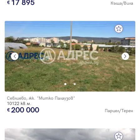
17 895
Къща/Вила
Севлиево, жк. "Митко Палаузов"
10122 кв.м.
200 000
Парцел/Терен