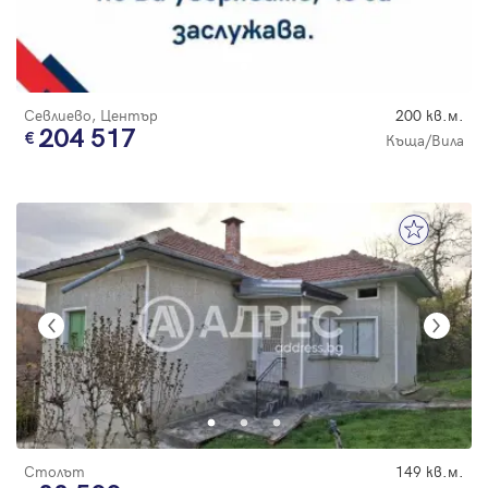
Севлиево, Център
200 кв.м.
204 517
Къща/Вила
Столът
149 кв.м.