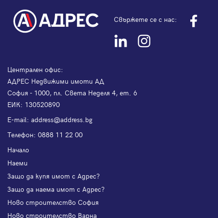
Свържете се с нас:
Централен офис:
АДРЕС Недвижими имоти АД
София - 1000, пл. Света Неделя 4, ет. 6
ЕИК: 130520890
Е-mail:
address@address.bg
Телефон:
0888 11 22 00
Начало
Наеми
Защо да купя имот с Адрес?
Защо да наема имот с Адрес?
Ново строителство София
Ново строителство Варна