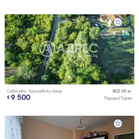
Севлиево, Крушевски баир
802 кв.м.
9 500
Парцел/Терен