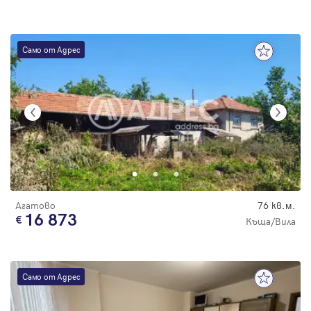
Само от Адрес
Агатово
76 кв.м.
16 873
Къща/Вила
Само от Адрес